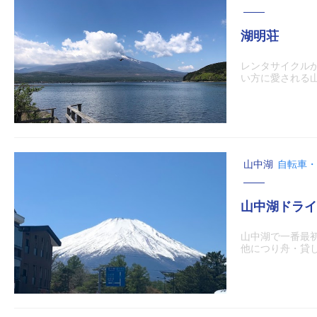
湖明荘
レンタサイクル
い方に愛される
山中湖
自転車・
山中湖ドライ
山中湖で一番最
他につり舟・貸