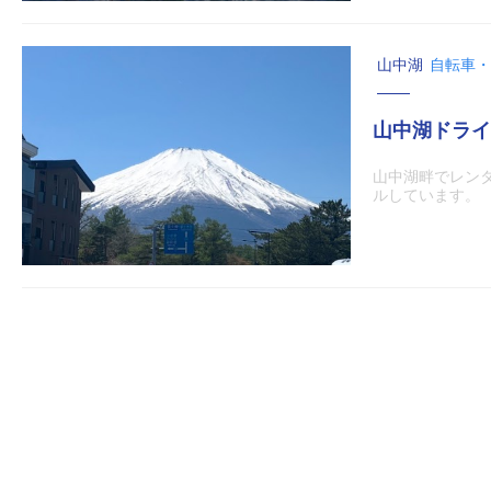
山中湖
自転車・
山中湖ドライ
山中湖畔でレン
ルしています。