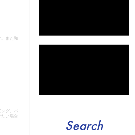
す。また和
ビング、バ
びたい場合
Search