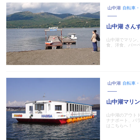
山中湖
自転車・
山中湖 さん
山中湖でマリン
食、洋食、バー
山中湖
自転車・
山中湖マリン
山中湖のアウト
ナナボート、パ
はこちらへ！