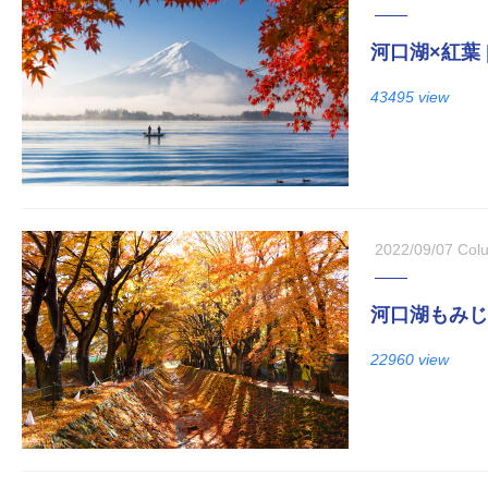
河口湖×紅葉
43495 view
2022/09/07
Col
河口湖もみじ
22960 view