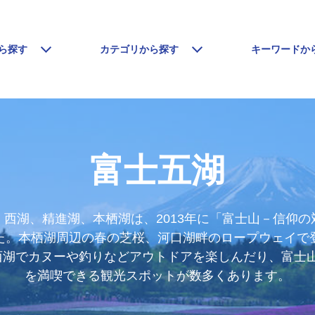
ら探す
カテゴリから探す
キーワードか
富士五湖
西湖、精進湖、本栖湖は、2013年に「富士山－信仰
た。本栖湖周辺の春の芝桜、河口湖畔のロープウェイで
富士西湖でカヌーや釣りなどアウトドアを楽しんだり、富士
を満喫できる観光スポットが数多くあります。