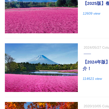
【2025版】
12609 view
2024/05/27
Col
【2024年
介！
114621 view
2020/10/05
Col