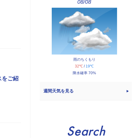
08/08
雨のちくもり
32℃
/
19℃
降水確率 70%
スをご紹
週間天気を見る
Search