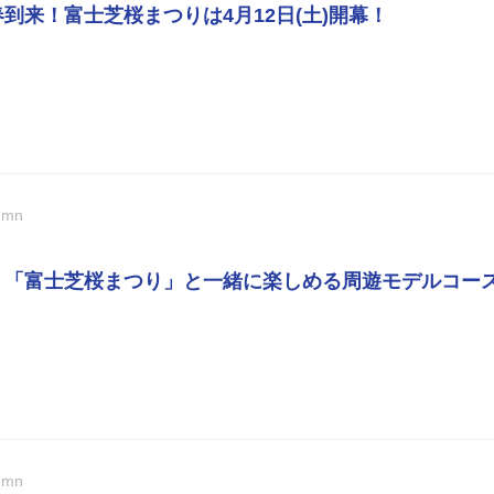
春到来！富士芝桜まつりは4月12日(土)開幕！
umn
版】「富士芝桜まつり」と一緒に楽しめる周遊モデルコー
umn