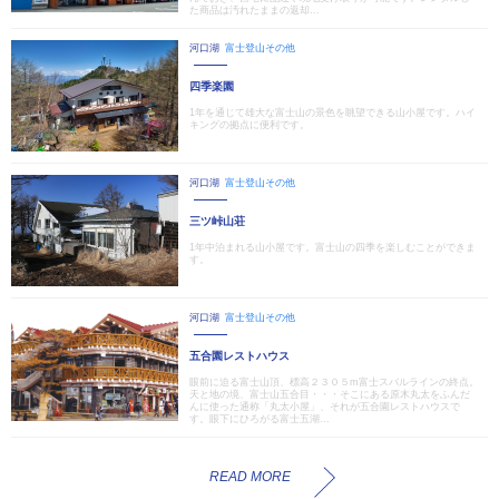
た商品は汚れたままの返却...
河口湖
富士登山その他
四季楽園
1年を通じて雄大な富士山の景色を眺望できる山小屋です。ハイ
キングの拠点に便利です。
河口湖
富士登山その他
三ツ峠山荘
1年中泊まれる山小屋です。富士山の四季を楽しむことができま
す。
河口湖
富士登山その他
五合園レストハウス
眼前に迫る富士山頂、標高２３０５m富士スバルラインの終点。
天と地の境、富士山五合目・・・そこにある原木丸太をふんだ
んに使った通称「丸太小屋」、それが五合園レストハウスで
す。眼下にひろがる富士五湖...
READ MORE