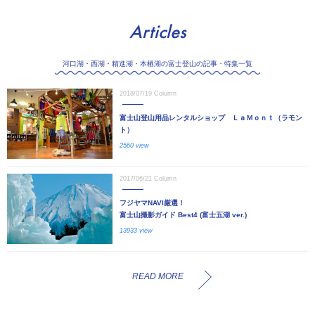
Articles
河口湖・西湖・精進湖・本栖湖の富士登山の記事・特集一覧
2018/07/19
Column
富士山登山用品レンタルショップ ＬａＭｏｎｔ（ラモン
ト）
2560 view
2017/06/21
Column
フジヤマNAVI厳選！
富士山撮影ガイド Best4 (富士五湖 ver.)
13933 view
READ MORE