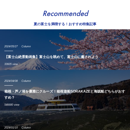
Recommended
夏の富士を満喫する！おすすめ特集記事
2024/05/27
Column
【富士山絶景動画集】富士山を眺めて、富士山に癒されよう
33605 view
2024/04/08
Column
箱根・芦ノ湖を優雅にクルーズ！箱根遊船SORAKAZEと海賊船どちらがおす
すめ？
546680 view
2024/01/10
Column