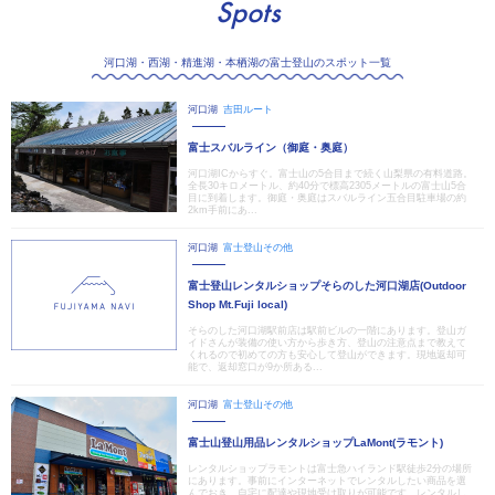
Spots
河口湖・西湖・精進湖・本栖湖の富士登山のスポット一覧
河口湖
吉田ルート
富士スバルライン（御庭・奥庭）
河口湖ICからすぐ。富士山の5合目まで続く山梨県の有料道路。
全長30キロメートル、約40分で標高2305メートルの富士山5合
目に到着します。御庭・奥庭はスバルライン五合目駐車場の約
2km手前にあ...
河口湖
富士登山その他
富士登山レンタルショップそらのした河口湖店(Outdoor
Shop Mt.Fuji local)
そらのした河口湖駅前店は駅前ビルの一階にあります。登山ガ
イドさんが装備の使い方から歩き方、登山の注意点まで教えて
くれるので初めての方も安心して登山ができます。現地返却可
能で、返却窓口が9か所ある...
河口湖
富士登山その他
富士山登山用品レンタルショップLaMont(ラモント)
レンタルショップラモントは富士急ハイランド駅徒歩2分の場所
にあります。事前にインターネットでレンタルしたい商品を選
んでおき、自宅に配達や現地受け取りが可能です。レンタルし