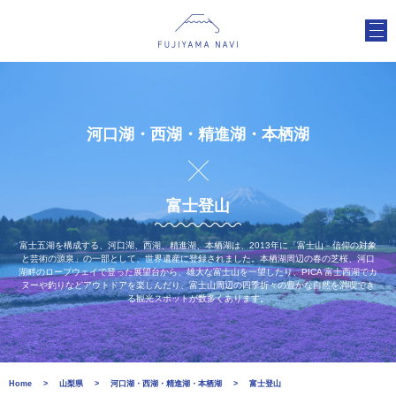
河口湖・西湖・精進湖・本栖湖
富士登山
富士五湖を構成する、河口湖、西湖、精進湖、本栖湖は、2013年に「富士山－信仰の対象
と芸術の源泉」の一部として、世界遺産に登録されました。本栖湖周辺の春の芝桜、河口
湖畔のロープウェイで登った展望台から、雄大な富士山を一望したり、PICA 富士西湖でカ
ヌーや釣りなどアウトドアを楽しんだり、富士山周辺の四季折々の豊かな自然を満喫でき
る観光スポットが数多くあります。
Home
山梨県
河口湖・西湖・精進湖・本栖湖
富士登山