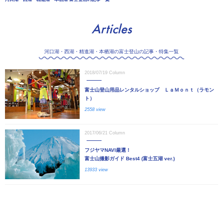
Articles
河口湖・西湖・精進湖・本栖湖の富士登山の記事・特集一覧
2018/07/19
Column
富士山登山用品レンタルショップ ＬａＭｏｎｔ（ラモン
ト）
2558 view
2017/06/21
Column
フジヤマNAVI厳選！
富士山撮影ガイド Best4 (富士五湖 ver.)
13933 view