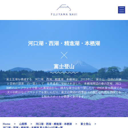
河口湖・西湖・精進湖・本栖湖
富士登山
富士五湖を構成する、河口湖、西湖、精進湖、本栖湖は、2013年に「富士山－信仰の対象
と芸術の源泉」の一部として、世界遺産に登録されました。本栖湖周辺の春の芝桜、河口
湖畔のロープウェイで登った展望台から、雄大な富士山を一望したり、PICA 富士西湖でカ
ヌーや釣りなどアウトドアを楽しんだり、富士山周辺の四季折々の豊かな自然を満喫でき
る観光スポットが数多くあります。
Home
山梨県
河口湖・西湖・精進湖・本栖湖
富士登山
河口湖・西湖・精進湖・本栖湖 富士登山の記事一覧