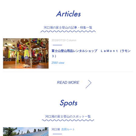
Articles
河口湖の富士登山の記事・特集一覧
2018/07/19
Column
富士山登山用品レンタルショップ ＬａＭｏｎｔ（ラモン
ト）
2560 view
READ MORE
Spots
河口湖の富士登山のスポット一覧
河口湖
吉田ルート