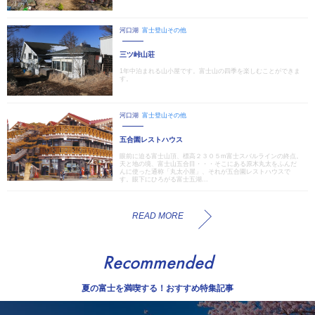
河口湖
富士登山その他
三ツ峠山荘
1年中泊まれる山小屋です。富士山の四季を楽しむことができま
す。
河口湖
富士登山その他
五合園レストハウス
眼前に迫る富士山頂、標高２３０５m富士スバルラインの終点。
天と地の境、富士山五合目・・・そこにある原木丸太をふんだ
んに使った通称「丸太小屋」、それが五合園レストハウスで
す。眼下にひろがる富士五湖...
READ MORE
Recommended
夏の富士を満喫する！おすすめ特集記事