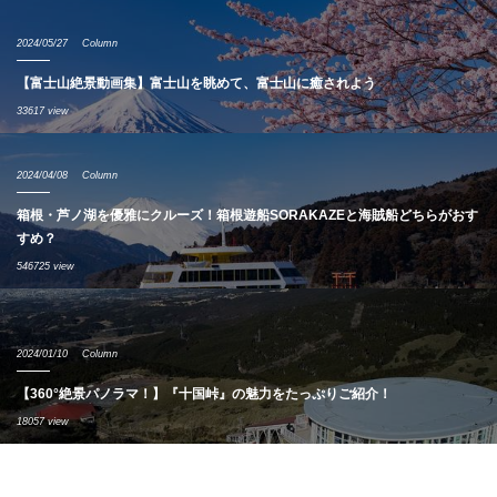
2024/05/27
Column
【富士山絶景動画集】富士山を眺めて、富士山に癒されよう
33617 view
2024/04/08
Column
箱根・芦ノ湖を優雅にクルーズ！箱根遊船SORAKAZEと海賊船どちらがおす
すめ？
546725 view
2024/01/10
Column
【360°絶景パノラマ！】『十国峠』の魅力をたっぷりご紹介！
18057 view