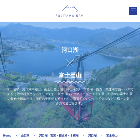
河口湖
富士登山
河口湖駅・河口湖周辺は、富士山登山(吉田ルート)や、本栖湖・西湖・精進湖方面へバスで
向かう際の起点となるエリアです。富士山パノラマロープウェイで登った頂から富士山麓
の景色を眺めたり、湖畔の美術館を巡ったり、遊覧船やレンタサイクルなど、様々な楽し
み方で過ごせます。
Home
山梨県
河口湖・西湖・精進湖・本栖湖
河口湖
富士登山