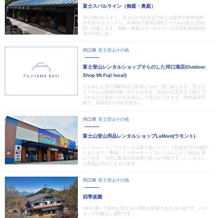
富士スバルライン（御庭・奥庭）
河口湖ICからすぐ。富士山の5合目まで続く山梨県の有料道路。
全長30キロメートル、約40分で標高2305メートルの富士山5合
目に到着します。御庭・奥庭はスバルライン五合目駐車場の約
2km手前にあ...
河口湖
富士登山その他
富士登山レンタルショップそらのした河口湖店(Outdoor
Shop Mt.Fuji local)
そらのした河口湖駅前店は駅前ビルの一階にあります。登山ガ
イドさんが装備の使い方から歩き方、登山の注意点まで教えて
くれるので初めての方も安心して登山ができます。現地返却可
能で、返却窓口が9か所ある...
河口湖
富士登山その他
富士山登山用品レンタルショップLaMont(ラモント)
レンタルショップラモントは富士急ハイランド駅徒歩2分の場所
にあります。事前にインターネットでレンタルしたい商品を選
んでおき、自宅に配達や現地受け取りが可能です。レンタルし
た商品は汚れたままの返却...
河口湖
富士登山その他
四季楽園
1年を通じて雄大な富士山の景色を眺望できる山小屋です。ハイ
キングの拠点に便利です。