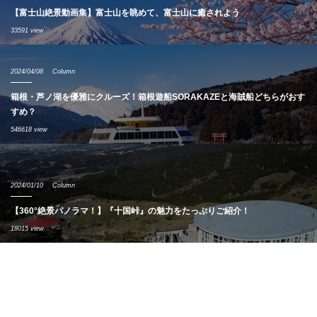
【富士山絶景動画集】富士山を眺めて、富士山に癒されよう
33591 view
2024/04/08
Column
箱根・芦ノ湖を優雅にクルーズ！箱根遊船SORAKAZEと海賊船どちらがおす
すめ？
546618 view
2024/01/10
Column
【360°絶景パノラマ！】『十国峠』の魅力をたっぷりご紹介！
18015 view