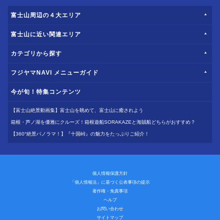
富士山周辺の４大エリア
富士山に近い関連エリア
カテゴリから探す
フジヤマNAVI メニューガイド
今が旬！特集コンテンツ
【富士山絶景動画集】富士山を眺めて、富士山に癒されよう
箱根・芦ノ湖を優雅にクルーズ！箱根遊船SORAKAZEと海賊船どちらがおすすめ？
【360°絶景パノラマ！】『十国峠』の魅力をたっぷりご紹介！
個人情報保護方針
「個人情報法」に基づく公表事項の提示
著作権・免責事項
ヘルプ
お問い合わせ
サイトマップ