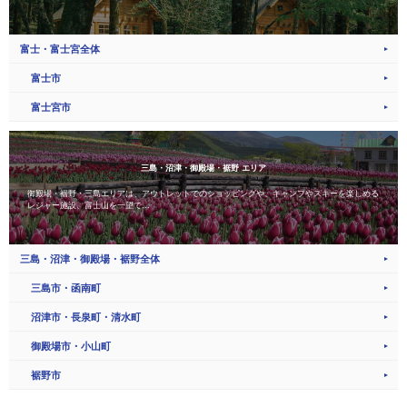
富士・富士宮全体
富士市
富士宮市
三島・沼津・御殿場・裾野 エリア
御殿場・裾野・三島エリアは、アウトレットでのショッピングや、キャンプやスキーを楽しめる
レジャー施設、富士山を一望で...
三島・沼津・御殿場・裾野全体
三島市・函南町
沼津市・長泉町・清水町
御殿場市・小山町
裾野市