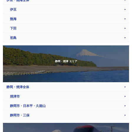
伊豆
熱海
下田
初島
静岡・焼津 エリア
静岡・焼津全体
焼津市
静岡市・日本平・久能山
静岡市・三保