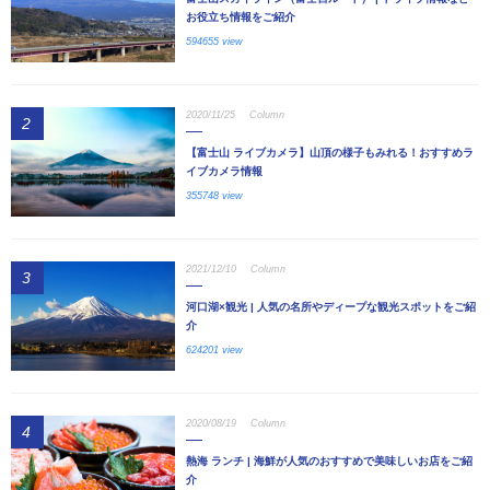
お役立ち情報をご紹介
594655 view
2020/11/25
Column
2
【富士山 ライブカメラ】山頂の様子もみれる！おすすめラ
イブカメラ情報
355748 view
2021/12/10
Column
3
河口湖×観光 | 人気の名所やディープな観光スポットをご紹
介
624201 view
2020/08/19
Column
4
熱海 ランチ | 海鮮が人気のおすすめで美味しいお店をご紹
介