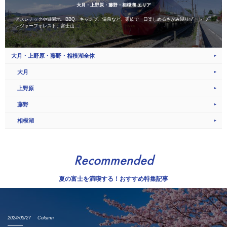
大月・上野原・藤野・相模湖 エリア
アスレチックや遊園地、BBQ、キャンプ、温泉など、家族で一日楽しめるさがみ湖リゾート プ
レジャーフォレスト。富士山...
大月・上野原・藤野・相模湖全体
大月
上野原
藤野
相模湖
Recommended
夏の富士を満喫する！おすすめ特集記事
2024/05/27
Column