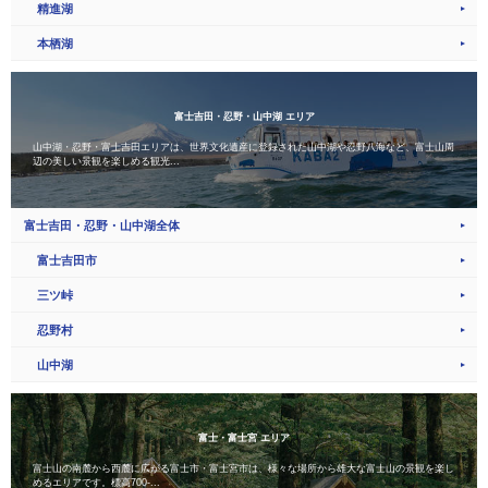
精進湖
本栖湖
富士吉田・忍野・山中湖 エリア
山中湖・忍野・富士吉田エリアは、世界文化遺産に登録された山中湖や忍野八海など、富士山周
辺の美しい景観を楽しめる観光...
富士吉田・忍野・山中湖全体
富士吉田市
三ツ峠
忍野村
山中湖
富士・富士宮 エリア
富士山の南麓から西麓に広がる富士市・富士宮市は、様々な場所から雄大な富士山の景観を楽し
めるエリアです。標高700-...