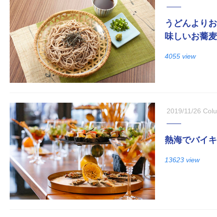
うどんよりお
味しいお蕎麦
4055 view
2019/11/26
Col
熱海でバイキ
13623 view