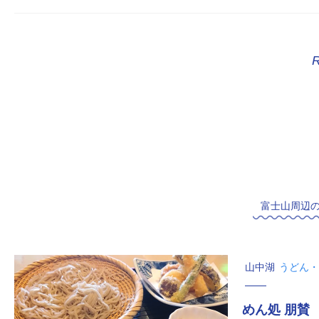
富士山周辺
山中湖
うどん・
めん処 朋賛