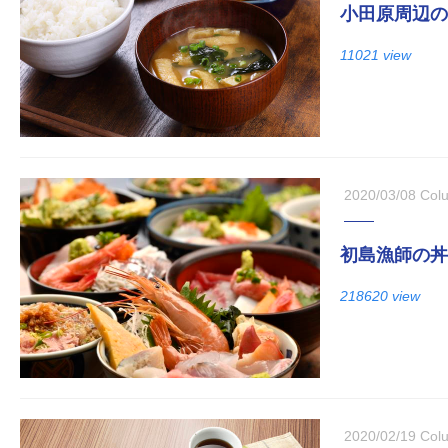
小田原周辺の
11021 view
2020/03/08
Col
初島漁師の丼
218620 view
2020/02/19
Col