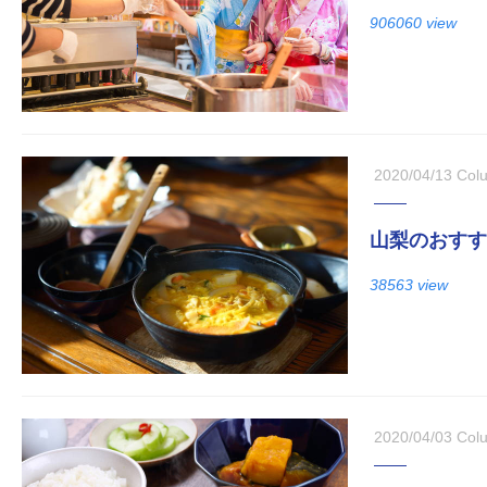
906060 view
2020/04/13
Col
山梨のおすす
38563 view
2020/04/03
Col