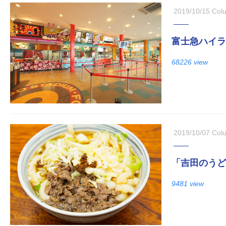
2019/10/15
Col
富士急ハイラ
68226 view
2019/10/07
Col
「吉田のうど
9481 view