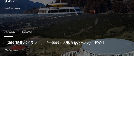
すめ？
546634 view
2024/01/10
Column
【360°絶景パノラマ！】『十国峠』の魅力をたっぷりご紹介！
18018 view