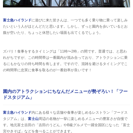
富士急ハイランド
に遊びに来た皆さんは、一つでも多く乗り物に乗って楽しみ
たいという人がほとんどだと思います。しかし、ずっと園内を歩いているとお
腹が空いたり、ちょっと休憩したい場面も出てくるでしょう。
ズバリ！食事をするタイミングは「11時〜2時」の間です。普通では、と思わ
れがちですが、この時間帯は一番園内が混み合っており、アトラクションに乗
るにもかなりの待ち時間を有します。ですので、混雑を避けるタイミングでこ
の時間帯に忠実に食事を取るのが一番効率が良いです！
園内のアトラクションにちなんだメニューが勢ぞろい！「フー
ドスタジアム」
富士急ハイランド
内にある様々な店舗や食事が楽しめるレストラン「フードス
タジアム」は、
富士山
周辺の名物が一挙に楽しめるメニューの豊富さが自慢で
す。地元富士吉田の「吉田のうどん」やB級グルメで一躍全国区になった「富士
宮やきそば」などを食べることができます。