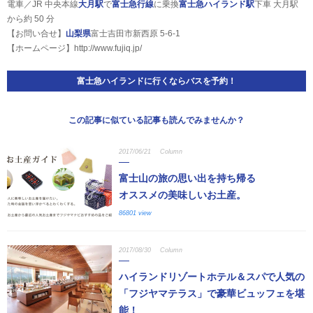
電車／JR 中央本線
大月駅
で
富士急行線
に乗換
富士急ハイランド駅
下車 大月駅
から約 50 分
【お問い合せ】
山梨県
富士吉田市新西原 5-6-1
【ホームページ】
http://www.fujiq.jp/
富士急ハイランドに行くならバスを予約！
この記事に似ている記事も読んでみませんか？
2017/06/21
Column
富士山の旅の思い出を持ち帰る
オススメの美味しいお土産。
86801 view
2017/08/30
Column
ハイランドリゾートホテル＆スパで人気の
「フジヤマテラス」で豪華ビュッフェを堪
能！