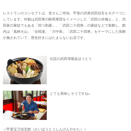
レストランのコンセプトは、皆さんご存知、甲斐の武将武田信玄をモチーフに
しています。外観は武田軍の騎馬軍団をイメージした「武田の赤備え」と、武
田家の家紋でもある「四つ割菱」、「武田二十四将」の家紋などで装飾し、館
内は「風林火山」「合戦場」「川中島」「武田二十四将」をテーマにした装飾
が施されていて、歴史好きにはたまらないお店です。
伝説の武田埋蔵金ほうとう
とても美味しそうですね♪
＜甲斐宝刀信玄館（かいほうとうしんげんやかた）＞