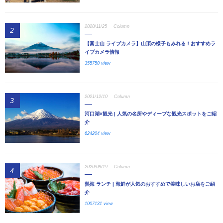
2020/11/25
Column
2
【富士山 ライブカメラ】山頂の様子もみれる！おすすめラ
イブカメラ情報
355750 view
2021/12/10
Column
3
河口湖×観光 | 人気の名所やディープな観光スポットをご紹
介
624204 view
2020/08/19
Column
4
熱海 ランチ | 海鮮が人気のおすすめで美味しいお店をご紹
介
1007131 view