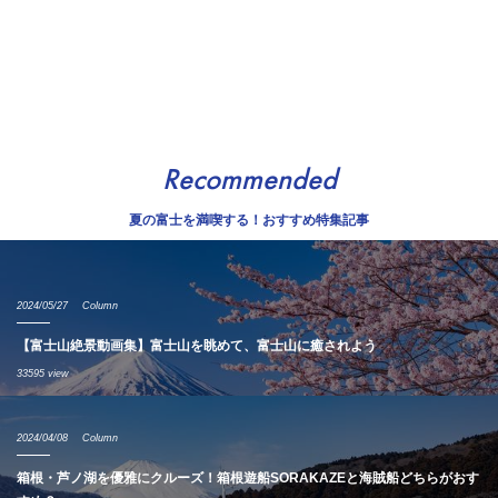
Recommended
夏の富士を満喫する！おすすめ特集記事
2024/05/27
Column
【富士山絶景動画集】富士山を眺めて、富士山に癒されよう
33595 view
2024/04/08
Column
箱根・芦ノ湖を優雅にクルーズ！箱根遊船SORAKAZEと海賊船どちらがおす