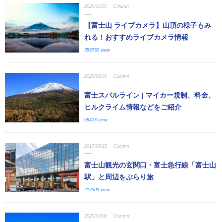
2020/11/25
Column
【富士山 ライブカメラ】山頂の様子もみ
れる！おすすめライブカメラ情報
355750 view
2020/08/31
Column
富士スバルライン | マイカー規制、料金、
ヒルクライム情報などをご紹介
68473 view
2017/06/22
Column
富士山観光の玄関口・富士急行線「富士山
駅」と周辺をぶらり旅
217303 view
2020/04/02
Column