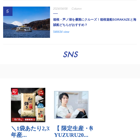
2024/04/08
Column
5
箱根・芦ノ湖を優雅にクルーズ！箱根遊船SORAKAZEと海
賊船どちらがおすすめ？
546634 view
SNS