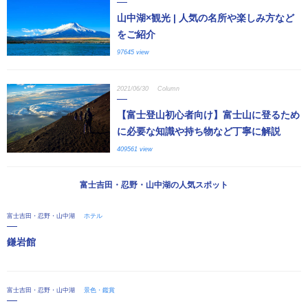
山中湖×観光 | 人気の名所や楽しみ方など
をご紹介
97645 view
2021/06/30
Column
【富士登山初心者向け】富士山に登るため
に必要な知識や持ち物など丁寧に解説
409561 view
富士吉田・忍野・山中湖の人気スポット
富士吉田・忍野・山中湖
ホテル
鎌岩館
富士吉田・忍野・山中湖
景色・鑑賞