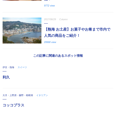
9772 view
2017/06/29
Column
【熱海 お土産】お菓子やお肴まで市内で
人気の商品をご紹介！
20668 view
この記事に関連のあるスポット情報
伊豆・熱海
スイーツ
利久
大月・上野原・藤野・相模湖
イタリアン
コッコプラス