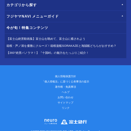
カテゴリから探す
フジヤマNAVI メニューガイド
今が旬！特集コンテンツ
【富士山絶景動画集】富士山を眺めて、富士山に癒されよう
箱根・芦ノ湖を優雅にクルーズ！箱根遊船SORAKAZEと海賊船どちらがおすすめ？
【360°絶景パノラマ！】『十国峠』の魅力をたっぷりご紹介！
個人情報保護方針
「個人情報法」に基づく公表事項の提示
著作権・免責事項
ヘルプ
お問い合わせ
サイトマップ
リンク