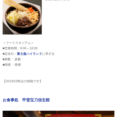
＜フードスタジアム＞
■営業時間：9:00～18:00
■定休日：
富士急ハイランド
に準ずる
■席数 ：多数
■喫煙 ：禁煙
【2019/10時点の情報です】
お食事処 甲斐宝刀信玄館