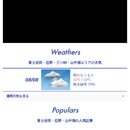
Weathers
富士吉田・忍野・三ツ峠・山中湖エリアの天気
雨のちくもり
08/08
32℃
/
19℃
降水確率 70%
週間天気を見る
Populars
富士吉田・忍野・山中湖の人気記事