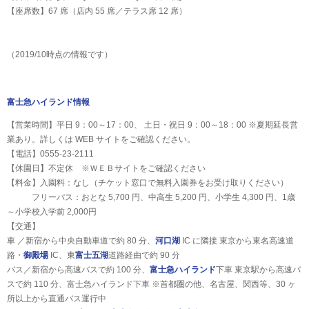
【座席数】67 席（店内 55 席／テラス席 12 席）
（2019/10時点の情報です）
富士急ハイランド情報
【営業時間】平日 9：00～17：00、 土日・祝日 9：00～18：00 ※夏期延長営
業あり。詳しくは WEB サイトをご確認ください。
【電話】0555-23-2111
【休園日】不定休 ※ＷＥＢサイトをご確認ください
【料金】入園料：なし（チケット窓口で無料入園券をお受け取りください）
フリーパス：おとな 5,700 円、中高生 5,200 円、小学生 4,300 円、1歳
～小学校入学前 2,000円
【交通】
車 ／新宿から中央自動車道で約 80 分、
河口湖
IC に隣接 東京から東名高速道
路・
御殿場
IC、東
富士五湖
道路経由で約 90 分
バス／新宿から高速バスで約 100 分、
富士急ハイランド
下車 東京駅から高速バ
スで約 110 分、富士急ハイランド下車 ※首都圏の他、名古屋、関西等、30 ヶ
所以上から直通バス運行中