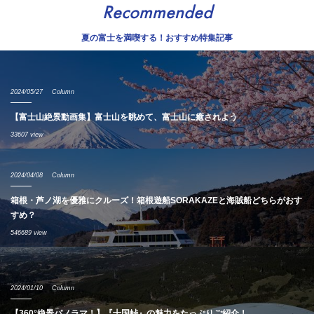
Recommended
夏の富士を満喫する！おすすめ特集記事
2024/05/27
Column
【富士山絶景動画集】富士山を眺めて、富士山に癒されよう
33607 view
2024/04/08
Column
箱根・芦ノ湖を優雅にクルーズ！箱根遊船SORAKAZEと海賊船どちらがおす
すめ？
546689 view
2024/01/10
Column
【360°絶景パノラマ！】『十国峠』の魅力をたっぷりご紹介！