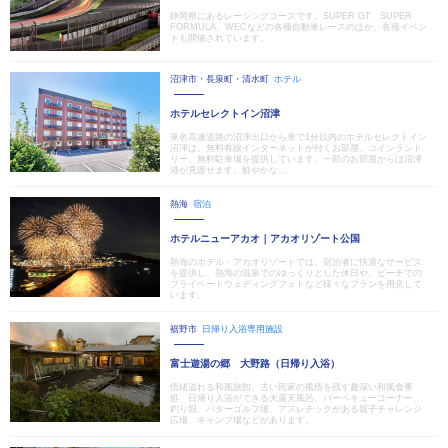
静岡県にあるレーシングコースです。SUPER GT、SUPER
FORMULA、WECなどの各種自動車レースのほか、各種イベン
トも開催されています。
沼津市・長泉町・清水町
ホテル
ホテルセレクトイン沼津
東名高速道路の沼津出口から車で1分以内のホテルセレクトイン
沼津は、無料有線インターネットが付くお部屋、コインランド
リー、無料駐車場を提供しています。一部のお部屋からは沼津
港が見渡せます。鮮やかな...
熱海
宿泊
ホテルニューアカオ｜アカオリゾート公国
熱海のホテル・アカオリゾートでは、宿泊者に快適なサービス
を提供し、熱海の温泉でのゆっくりとした休日や、ビーチでの
プライベートウェディングフォトなど様々なプランを用意して
います。
裾野市
日帰り入浴専用施設
富士遊湯の郷 大野路（日帰り入浴）
情緒溢れる和風旅館、古い民家の風情を残す趣深い和風食事
処、日帰り入浴ができる大露天風呂、バーベキューコーナー、
釣り堀、パターゴルフ場、アスレチックがある親子チャレンジ
広場、キャンプ場などがあります。