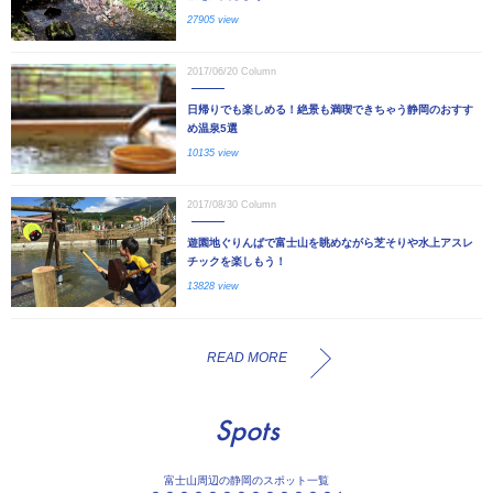
27905 view
2017/06/20
Column
日帰りでも楽しめる！絶景も満喫できちゃう静岡のおすす
め温泉5選
10135 view
2017/08/30
Column
遊園地ぐりんぱで富士山を眺めながら芝そりや水上アスレ
チックを楽しもう！
13828 view
READ MORE
Spots
富士山周辺の静岡のスポット一覧