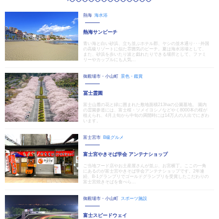
熱海
海水浴
熱海サンビーチ
青い海と白い砂浜、立ち並ぶホテル郡、ヤシの並木通り･･･外国
の高級リゾートに似た雰囲気のビーチ。夏は海水浴場として、
また、砂浜を歩いたり波と戯れたりできる場所として、ファミ
リーやカップルにも人気...
御殿場市・小山町
景色・鑑賞
冨士霊園
富士山麓の花と緑に囲まれた敷地面積213haの公園墓地。 園内
の霊園参道には、富士桜・ソメイヨシノなどやく8000本の桜が
植えられ、4月上旬から中旬の満開時には14万人の人出でにぎわ
います。
富士宮市
B級グルメ
富士宮やきそば学会 アンテナショップ
ご当地フード店やお土産屋さんが並ぶ、お宮横丁。ここの一角
にあるのが富士宮やきそば学会アンテナショップです。2年連
続、B-1グランプリでゴールドグランプリを受賞したこだわりの
富士宮焼きそばを食べら...
御殿場市・小山町
スポーツ施設
富士スピードウェイ