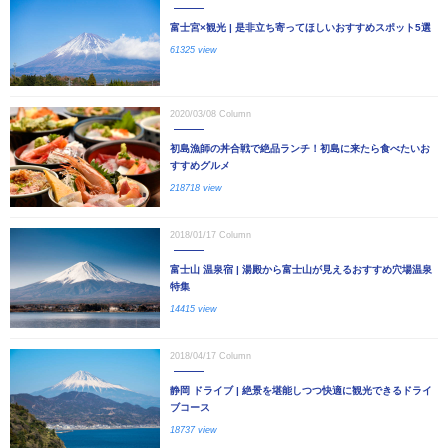
富士宮×観光 | 是非立ち寄ってほしいおすすめスポット5選
61325 view
2020/03/08
Column
初島漁師の丼合戦で絶品ランチ！初島に来たら食べたいお
すすめグルメ
218718 view
2018/01/17
Column
富士山 温泉宿 | 湯殿から富士山が見えるおすすめ穴場温泉
特集
14415 view
2018/04/17
Column
静岡 ドライブ | 絶景を堪能しつつ快適に観光できるドライ
ブコース
18737 view