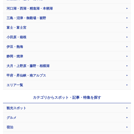
河口湖・西湖・精進湖・本栖湖
三島・沼津・御殿場・裾野
富士・富士宮
小田原・箱根
伊豆・熱海
静岡・焼津
大月・上野原・藤野・相模湖
甲府・昇仙峡・南アルプス
エリア一覧
カテゴリから
スポット・記事・特集を探す
観光スポット
グルメ
宿泊