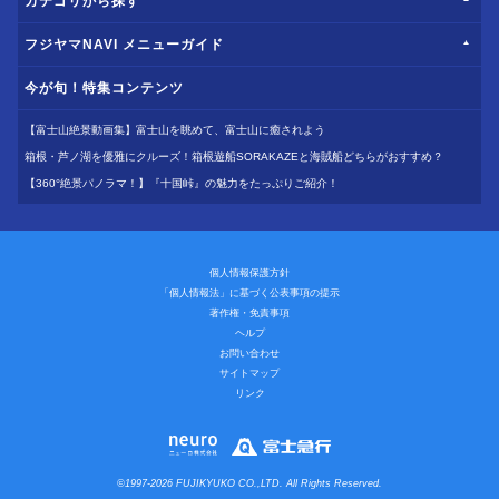
カテゴリから探す
フジヤマNAVI メニューガイド
今が旬！特集コンテンツ
【富士山絶景動画集】富士山を眺めて、富士山に癒されよう
箱根・芦ノ湖を優雅にクルーズ！箱根遊船SORAKAZEと海賊船どちらがおすすめ？
【360°絶景パノラマ！】『十国峠』の魅力をたっぷりご紹介！
個人情報保護方針
「個人情報法」に基づく公表事項の提示
著作権・免責事項
ヘルプ
お問い合わせ
サイトマップ
リンク
©1997-2026 FUJIKYUKO CO.,LTD. All Rights Reserved.