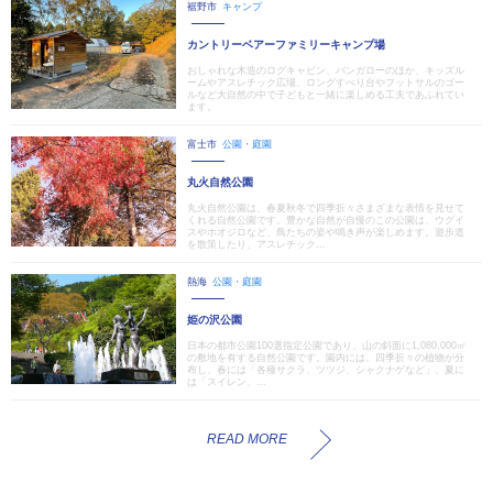
裾野市
キャンプ
カントリーベアーファミリーキャンプ場
おしゃれな木造のログキャビン、バンガローのほか、キッズル
ームやアスレチック広場、ロングすべり台やフットサルのゴー
ルなど大自然の中で子どもと一緒に楽しめる工夫であふれてい
ます。
富士市
公園・庭園
丸火自然公園
丸火自然公園は、春夏秋冬で四季折々さまざまな表情を見せて
くれる自然公園です。豊かな自然が自慢のこの公園は、ウグイ
スやホオジロなど、鳥たちの姿や鳴き声が楽しめます。遊歩道
を散策したり、アスレチック...
熱海
公園・庭園
姫の沢公園
日本の都市公園100選指定公園であり、山の斜面に1,080,000㎡
の敷地を有する自然公園です。園内には、四季折々の植物が分
布し、春には「各種サクラ、ツツジ、シャクナゲなど」、夏に
は「スイレン、...
READ MORE