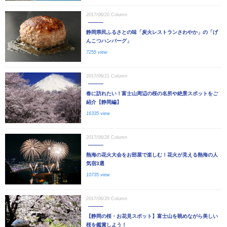
2017/06/20
Column
静岡県民ふるさとの味「炭火レストランさわやか」の「げ
んこつハンバーグ」
7255 view
2017/06/21
Column
春に訪れたい！富士山周辺の桜の名所や絶景スポットをご
紹介【静岡編】
16335 view
2017/06/28
Column
熱海の花火大会をお部屋で楽しむ！花火が見える熱海の人
気宿3選
10735 view
2017/06/29
Column
【静岡の桜・お花見スポット】富士山を眺めながら美しい
桜を鑑賞しよう！