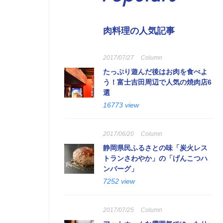
肉料理の人気記事
2017/07/27
Column
たっぷり遊んだ後はお肉を食べよ
う！富士吉田周辺で人気の焼肉店6
選
16773 view
2017/06/20
Column
静岡県民ふるさとの味「炭火レス
トランさわやか」の「げんこつハ
ンバーグ」
7252 view
2017/07/25
Column