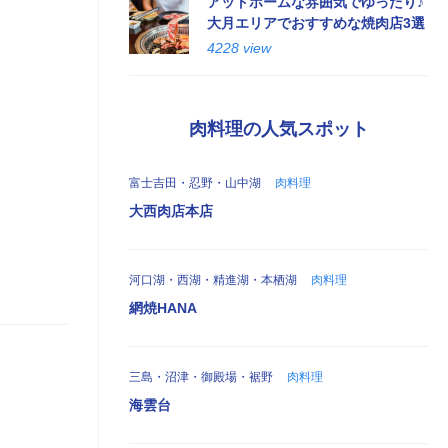
アットホームな雰囲気でゆったり♪
大月エリアでおすすめな焼肉店3選
4228 view
肉料理の人気スポット
富士吉田・忍野・山中湖
肉料理
大西肉店本店
河口湖・西湖・精進湖・本栖湖
肉料理
網焼HANA
三島・沼津・御殿場・裾野
肉料理
海雲台