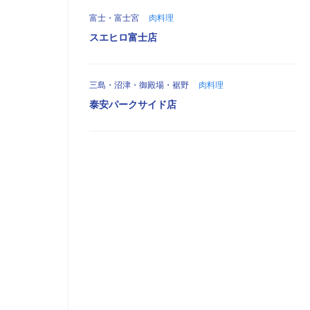
富士・富士宮
肉料理
スエヒロ富士店
三島・沼津・御殿場・裾野
肉料理
泰安パークサイド店