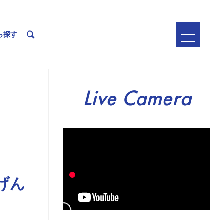
ら探す
Live Camera
げん