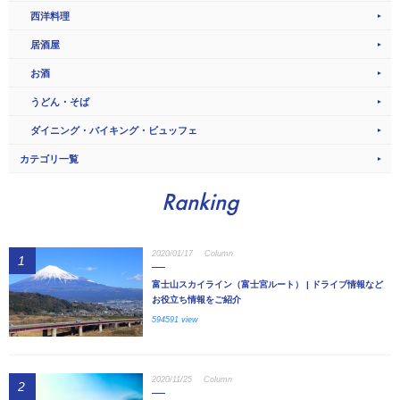
西洋料理
居酒屋
お酒
うどん・そば
ダイニング・バイキング・ビュッフェ
カテゴリ一覧
Ranking
2020/01/17
Column
1
富士山スカイライン（富士宮ルート） | ドライブ情報など
お役立ち情報をご紹介
594591 view
2020/11/25
Column
2