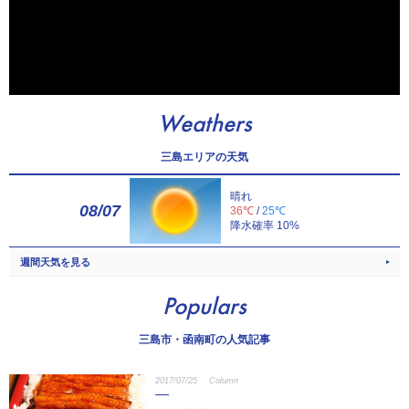
Weathers
三島エリアの天気
晴れ
08/07
36℃
/
25℃
降水確率 10%
週間天気を見る
Populars
三島市・函南町の人気記事
2017/07/25
Column