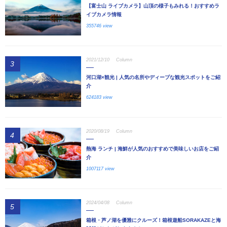
【富士山 ライブカメラ】山頂の様子もみれる！おすすめラ
イブカメラ情報
355746 view
2021/12/10
Column
3
河口湖×観光 | 人気の名所やディープな観光スポットをご紹
介
624183 view
2020/08/19
Column
4
熱海 ランチ | 海鮮が人気のおすすめで美味しいお店をご紹
介
1007117 view
2024/04/08
Column
5
箱根・芦ノ湖を優雅にクルーズ！箱根遊船SORAKAZEと海