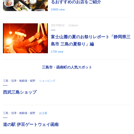
るおすすめのお店をご紹介
10669 view
2017/06/21
Column
富士山麓の夏のお祭りレポート「静岡県三
島市 三島の夏祭り」編
1739 view
三島市・函南町の人気スポット
三島・沼津・御殿場・裾野
ショッピング
西武三島ショップ
三島・沼津・御殿場・裾野
お土産
道の駅 伊豆ゲートウェイ函南