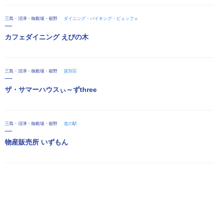
三島・沼津・御殿場・裾野
ダイニング・バイキング・ビュッフェ
カフェダイニング えびの木
三島・沼津・御殿場・裾野
貸別荘
ザ・サマーハウスぃ～ずthree
三島・沼津・御殿場・裾野
道の駅
物産販売所 いずもん