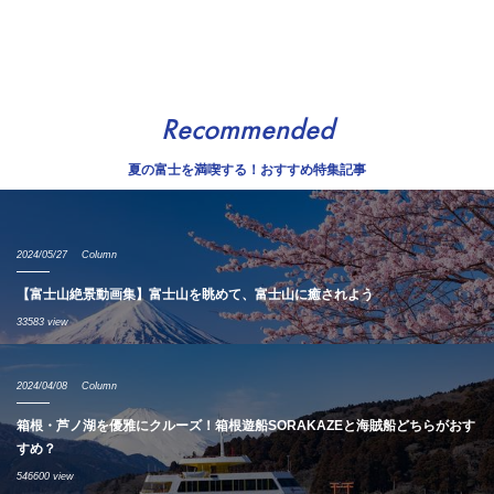
Recommended
夏の富士を満喫する！おすすめ特集記事
2024/05/27
Column
【富士山絶景動画集】富士山を眺めて、富士山に癒されよう
33583 view
2024/04/08
Column
箱根・芦ノ湖を優雅にクルーズ！箱根遊船SORAKAZEと海賊船どちらがおす
すめ？
546600 view