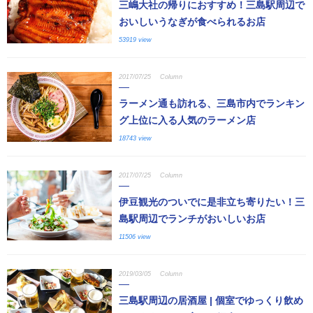
三嶋大社の帰りにおすすめ！三島駅周辺で
おいしいうなぎが食べられるお店
53919 view
2017/07/25
Column
ラーメン通も訪れる、三島市内でランキン
グ上位に入る人気のラーメン店
18743 view
2017/07/25
Column
伊豆観光のついでに是非立ち寄りたい！三
島駅周辺でランチがおいしいお店
11506 view
2019/03/05
Column
三島駅周辺の居酒屋 | 個室でゆっくり飲め