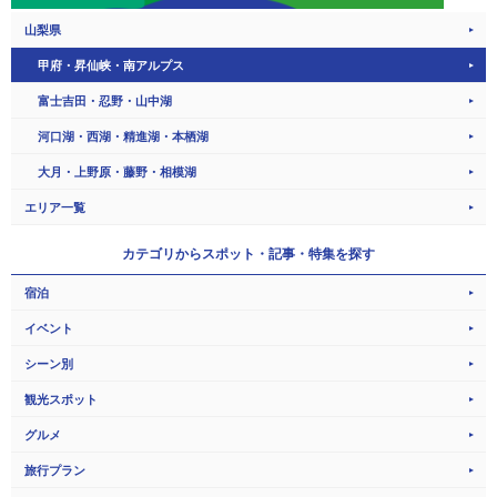
山梨県
甲府・昇仙峡・南アルプス
富士吉田・忍野・山中湖
河口湖・西湖・精進湖・本栖湖
大月・上野原・藤野・相模湖
エリア一覧
カテゴリから
スポット・記事・特集を探す
宿泊
イベント
シーン別
観光スポット
グルメ
旅行プラン