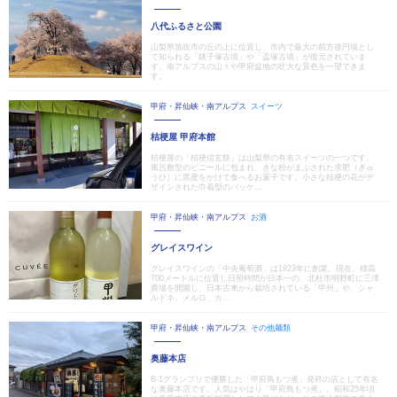
八代ふるさと公園
山梨県笛吹市の丘の上に位置し、市内で最大の前方後円墳とし
て知られる「銚子塚古墳」や「盃塚古墳」が復元されていま
す。南アルプスの山々や甲府盆地の壮大な景色を一望できま
す。
甲府・昇仙峡・南アルプス
スイーツ
桔梗屋 甲府本館
桔梗屋の「桔梗信玄餅」は山梨県の有名スイーツの一つです。
風呂敷型のビニールに包まれ、きな粉がまぶされた求肥（ぎゅ
うひ）に黒蜜をかけて食べるお菓子です。小さな桔梗の花がデ
ザインされた巾着型のパッケ...
甲府・昇仙峡・南アルプス
お酒
グレイスワイン
グレイスワインの「中央葡萄酒」は1923年に創業、現在、標高
700メートルに位置し日照時間が日本一の、北杜市明野町に三澤
農場を開園し、日本古来から栽培されている「甲州」や、シャ
ルドネ、メルロ、カ...
甲府・昇仙峡・南アルプス
その他麺類
奥藤本店
B-1グランプリで優勝した「甲府鳥もつ煮」発祥の店として有名
な奥藤本店です。人気はやはり「甲府鳥もつ煮」。昭和25年頃