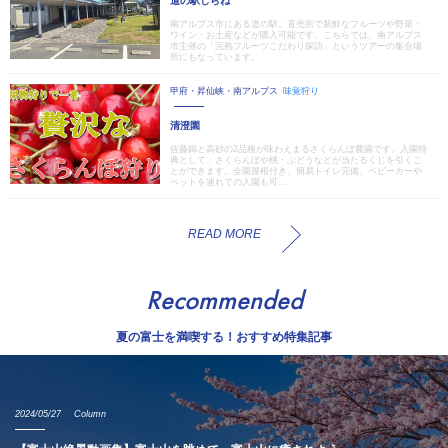
道の駅しらね
南アルプス市にある道の駅。直売所で新鮮なフルーツや野菜・
ワイン・お土産などが購入可能です。こちらでは、南アルプス
市主催の「完熟フルーツこだわり探訪」というツアーの集合場
所にもなっています。
甲府・昇仙峡・南アルプス
味覚狩り
清澄園
佐藤錦と高砂の2品種が味わえまるさくらんぼ農園です。入園特
典として、さくらんぼや桃・ぶどうなどが当たるくじを引くこ
とができます。全園屋根付き、簡易トイレ完備、ベビーカーや
ペットを連れての入園も可...
READ MORE
Recommended
夏の富士を満喫する！おすすめ特集記事
2024/05/27
Column