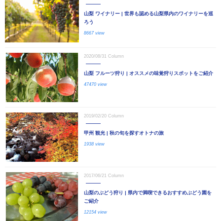
山梨 ワイナリー | 世界も認める山梨県内のワイナリーを巡
ろう
8667 view
2020/08/31
Column
山梨 フルーツ狩り | オススメの味覚狩りスポットをご紹介
47470 view
2019/02/20
Column
甲州 観光 | 秋の旬を探すオトナの旅
1938 view
2017/06/21
Column
山梨のぶどう狩り | 県内で満喫できるおすすめぶどう園を
ご紹介
12154 view