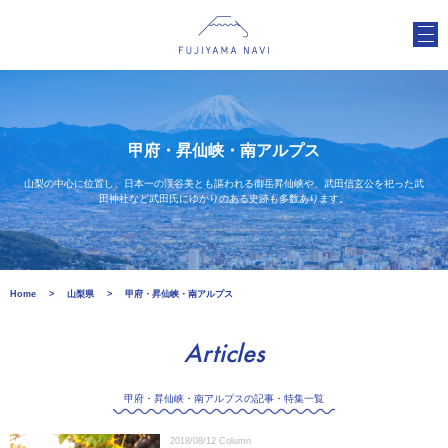
甲府・昇仙峡・南アルプス
山梨の中心に位置し、日本一の渓谷美とも謳われる御岳昇仙峡や、武田信玄公を祀った武
田神社など武田氏にゆかりのある史跡も多数あります。
Home
山梨県
甲府・昇仙峡・南アルプス
Articles
甲府・昇仙峡・南アルプスの記事・特集一覧
2018/08/12
Column