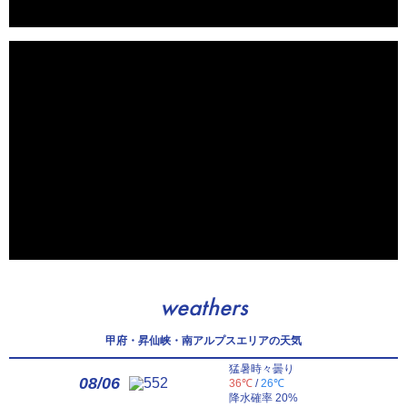
weathers
甲府・昇仙峡・南アルプスエリアの天気
猛暑時々曇り
08/06
36℃
/
26℃
降水確率 20%