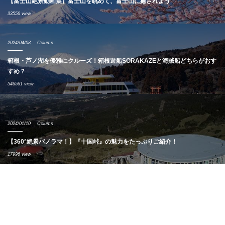
【富士山絶景動画集】富士山を眺めて、富士山に癒されよう
33556 view
2024/04/08
Column
箱根・芦ノ湖を優雅にクルーズ！箱根遊船SORAKAZEと海賊船どちらがおす
すめ？
546561 view
2024/01/10
Column
【360°絶景パノラマ！】『十国峠』の魅力をたっぷりご紹介！
17996 view