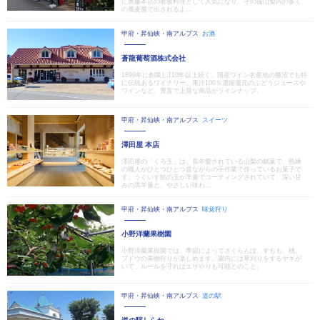
に奥藤本店の看板料理として人気になり、その後山梨内の多く
の蕎麦屋で出されるよ...
甲府・昇仙峡・南アルプス
お酒
蒼龍葡萄酒株式会社
1899年に創業し110年以上続く、国産ワイン名産地の勝沼でも特
に伝統あるワイナリー。果汁100％濃縮還元のぶどうジュースや
ワインなど、豊富で上質な商品がラインナップ。
甲府・昇仙峡・南アルプス
スイーツ
澤田屋 本店
澤田屋の「くろ玉」は、長年愛されている山梨の銘菓で、熟練
の職人がひとつひとつ昔ながらの手作業で作っているお菓子で
す。うぐいす餡の玉が羊羹でコーティングされていて、深い甘
みの黒羊羹と、やさしい味わ...
甲府・昇仙峡・南アルプス
味覚狩り
小野洋蘭果樹園
小野洋蘭果樹園では、季節によってさくらんぼ、すもも、桃、
ブドウの果物狩りが楽しめます。園内には草刈りをするヤギが
いて、ルールを守ればエサやりも可能とのこと。
甲府・昇仙峡・南アルプス
道の駅