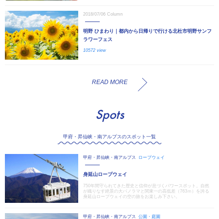
2018/07/06
Column
明野 ひまわり｜都内から日帰りで行ける北杜市明野サンフ
ラワーフェス
10572 view
READ MORE
Spots
甲府・昇仙峡・南アルプスのスポット一覧
甲府・昇仙峡・南アルプス
ロープウェイ
身延山ロープウェイ
750年間守られてきた歴史と信仰が息づくパワースポット。自然
が織りなす絶景の大パノラマと関東一の高低差（763ｍ）を誇る
身延山ロープウェイの空の旅をお楽しみ下さい。
甲府・昇仙峡・南アルプス
公園・庭園