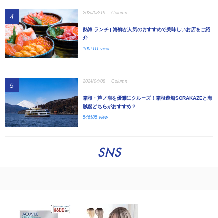
2020/08/19
Column
4
熱海 ランチ | 海鮮が人気のおすすめで美味しいお店をご紹
介
1007111 view
2024/04/08
Column
5
箱根・芦ノ湖を優雅にクルーズ！箱根遊船SORAKAZEと海
賊船どちらがおすすめ？
546585 view
SNS