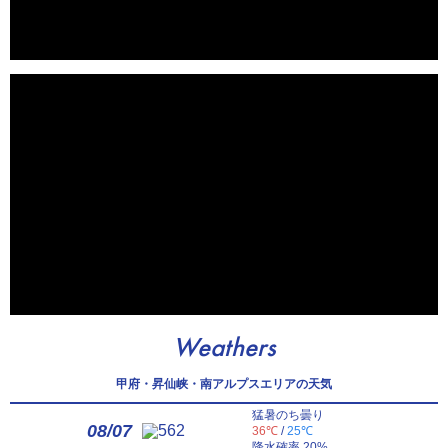
Weathers
甲府・昇仙峡・南アルプスエリアの天気
猛暑のち曇り
08/07
36℃
/
25℃
降水確率 20%