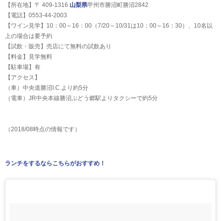
【所在地】〒 409-1316
山梨県
甲州市勝沼町勝沼2842
【電話】0553-44-2003
【ワイン見学】10：00～16：00（7/20～10/31は10：00～16：30）、10名以
上の場合は要予約
【試飲・販売】売店にて無料の試飲あり
【料金】見学無料
【駐車場】有
【アクセス】
（車）中央道勝沼I.C.より約5分
（電車）JR中央本線勝沼ぶどう郷駅よりタクシーで約5分
（2018/08時点の情報です）
ランチをするならこちらがおすすめ！