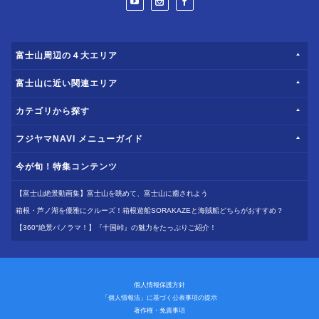
富士山周辺の４大エリア
富士山に近い関連エリア
カテゴリから探す
フジヤマNAVI メニューガイド
今が旬！特集コンテンツ
【富士山絶景動画集】富士山を眺めて、富士山に癒されよう
箱根・芦ノ湖を優雅にクルーズ！箱根遊船SORAKAZEと海賊船どちらがおすすめ？
【360°絶景パノラマ！】『十国峠』の魅力をたっぷりご紹介！
個人情報保護方針
「個人情報法」に基づく公表事項の提示
著作権・免責事項