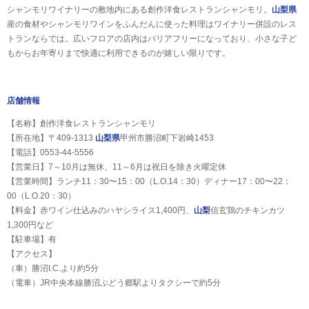
シャンモリワイナリーの敷地内にある創作洋食レストランシャンモリ。
山梨県
産の食材やシャンモリワインをふんだんに使った料理はワイナリー併設のレス
トランならでは。広いフロアの店内はバリアフリーになっており、小さな子ど
もからお年寄りまで快適に利用できるのが嬉しい限りです。
店舗情報
【名称】創作洋食レストランシャンモリ
【所在地】〒409-1313
山梨県
甲州市勝沼町下岩崎1453
【電話】0553-44-5556
【営業日】7～10月は無休、11～6月は祝日を除き火曜定休
【営業時間】ランチ11：30〜15：00（L.O.14：30）ディナー17：00〜22：
00（L.O.20：30）
【料金】赤ワイン仕込みのハヤシライス1,400円、
山梨
信玄鶏のチキンカツ
1,300円など
【駐車場】有
【アクセス】
（車）勝沼I.C.より約5分
（電車）JR中央本線勝沼ぶどう郷駅よりタクシーで約5分