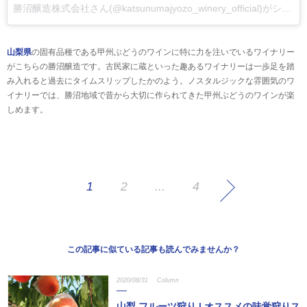
勝沼醸造株式会社さん(@katsunumajyozo_winery_official)がシェアした投稿
山梨県
の固有品種である甲州ぶどうのワインに特に力を注いでいるワイナリー
がこちらの勝沼醸造です。古民家に蔵といった趣あるワイナリーは一歩足を踏
み入れると過去にタイムスリップしたかのよう。ノスタルジックな雰囲気のワ
イナリーでは、勝沼地域で昔から大切に作られてきた甲州ぶどうのワインが楽
しめます。
1
2
...
4
この記事に似ている記事も読んでみませんか？
2020/08/31
Column
山梨 フルーツ狩り | オススメの味覚狩りス