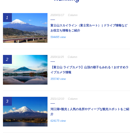
2020/01/17
Column
1
富士山スカイライン（富士宮ルート） | ドライブ情報など
お役立ち情報をご紹介
594495 view
2020/11/25
Column
2
【富士山 ライブカメラ】山頂の様子もみれる！おすすめラ
イブカメラ情報
355740 view
2021/12/10
Column
3
河口湖×観光 | 人気の名所やディープな観光スポットをご紹
介
624175 view