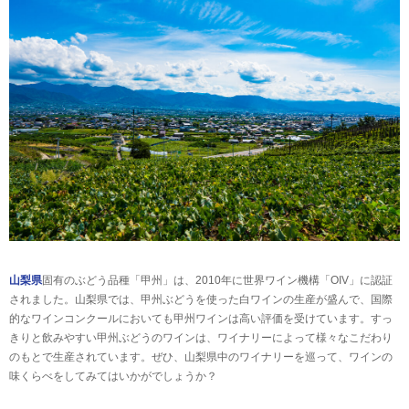
山梨県
固有のぶどう品種「甲州」は、2010年に世界ワイン機構「OIV」に認証
されました。山梨県では、甲州ぶどうを使った白ワインの生産が盛んで、国際
的なワインコンクールにおいても甲州ワインは高い評価を受けています。すっ
きりと飲みやすい甲州ぶどうのワインは、ワイナリーによって様々なこだわり
のもとで生産されています。ぜひ、山梨県中のワイナリーを巡って、ワインの
味くらべをしてみてはいかがでしょうか？