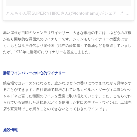
とんちゃん🐷SUPER☆HIROさん(@tontonhamu)がシェアした投稿
赤い屋根が目印のシャンモリワイナリー。大きな敷地の中には、ぶどうの垣根
があり開放的な雰囲気のワイナリーです。シャンモリワイナリーの歴史は古
く、もとは江戸時代より尾張国（現在の愛知県）で醤油などを醸造していまし
たが、1973年に勝沼町にワイナリーを設立しました。
勝沼ワインバレーの中心的ワイナリー
醸造場ではシーズンになると、豊かなぶどうの香りにつつまれながら見学をす
ることができます。自社農場で栽培されているカベルネ・ソーヴィニヨンやシ
ャルドネと言った種類のワインを豊富に取り揃えています。また、こちらで作
られている完熟した遅摘みぶどうを使用した甘口のデザートワインは、工場売
店や直売所でしか買うことのできないとっておきのワインです。
施設情報