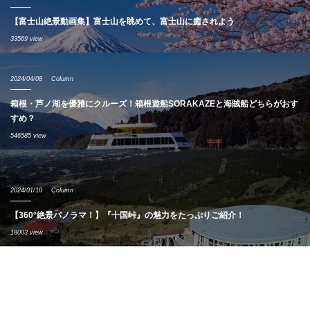
【富士山絶景動画集】富士山を眺めて、富士山に癒されよう
33569 view
2024/04/08
Column
箱根・芦ノ湖を優雅にクルーズ！箱根遊船SORAKAZEと海賊船どちらがおす
すめ？
546585 view
2024/01/10
Column
【360°絶景パノラマ！】『十国峠』の魅力をたっぷりご紹介！
18003 view