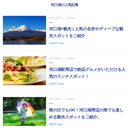
河口湖の人気記事
2021/12/10
Column
河口湖×観光 | 人気の名所やディープな観
光スポットをご紹介
624145 view
2017/08/16
Column
河口湖駅周辺で絶品グルメがいただける人
気のランチスポット！
126547 view
2017/12/11
Column
雨の日でもOK！河口湖周辺の雨でも楽し
める観光スポットをご紹介。
39879 view