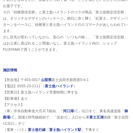
お菓子です。
その「桔梗屋信玄餅」と富士急ハイランドのコラボ商品「富士急限定信玄餅」
は、オリジナルデザインのパッケージ。朝日に赤く輝く「紅富士」デザインパ
ターンをベースに、桔梗屋と富士急ハイランドのロゴマークがあしらわれてい
ます。
少し目先が変わっていながら、安心の「いつもの味」、「富士急限定信玄餅」
はお土産に喜ばれること間違いなし。富士急ハイランド内の、ショップ
FUJIYAMAで買うことができます。
施設情報
【所在地】〒403-0017
山梨県
富士吉田市新西原5-6-1
【電話】0555-23-2111 （
富士急ハイランド
）
【営業日】富士急ハイランド営業時間に準ずる
【駐車場】あり
【アクセス】
（車）中央自動車道大月JCT経由、「
河口湖
I.C」出口すぐ、東名高速道路「
御
殿場
I.C」国道138号線経由で、「須走I.C」入口から東
富士五湖
道路「富士吉田
I.C出口」すぐ
（電車・バス）
富士急行線
「
富士急ハイランド駅
」下車すぐ