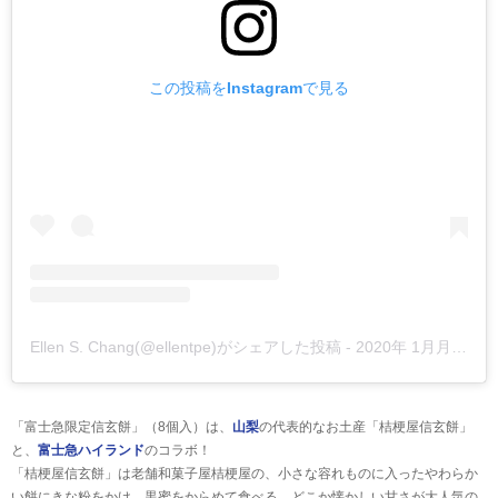
この投稿をInstagramで見る
Ellen S. Chang(@ellentpe)がシェアした投稿
-
2020年 1月月20日午前4時43分PST
「富士急限定信玄餅」（8個入）は、
山梨
の代表的なお土産「桔梗屋信玄餅」
と、
富士急ハイランド
のコラボ！
「桔梗屋信玄餅」は老舗和菓子屋桔梗屋の、小さな容れものに入ったやわらか
い餅にきな粉をかけ、黒蜜をからめて食べる、どこか懐かしい甘さが大人気の