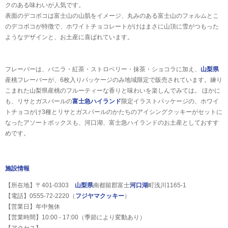
クのある味わいが人気です。
表面のデコボコは富士山の山肌をイメージ、丸みのある富士山のフォルムとこ
のデコボコが特徴で、ホワイトチョコレートがけはまさに山頂に雪がつもった
ようなデザインと、お土産に喜ばれています。
フレーバーは、バニラ・紅茶・ストロベリー・抹茶・ショコラに加え、
山梨県
産桃フレーバーが、6枚入りパッケージのみ地域限定で販売されています。練り
こまれた山梨県産桃のフルーティーな香りと味わいを楽しんでみては。 ほかに
も、リサとガスパールの
富士急ハイランド
限定イラストパッケージの、ホワイ
トチョコがけ3種とリサとガスパールのかたちのアイシングクッキーがセットに
なったアソートボックスも、河口湖、富士急ハイランドのお土産としておすす
めです。
施設情報
【所在地】〒401-0303
山梨県
南都留郡富士
河口湖
町浅川1165-1
【電話】0555-72-2220（
フジヤマクッキー
）
【営業日】年中無休
【営業時間】10:00 - 17:00（季節により変動あり）
【アクセス】