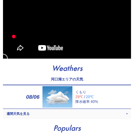
Weathers
河口湖エリアの天気
くもり
08/06
29℃
/
20℃
降水確率 40%
週間天気を見る
Populars