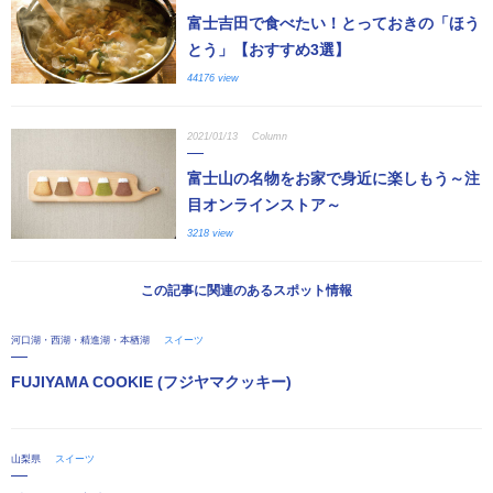
富士吉田で食べたい！とっておきの「ほう
とう」【おすすめ3選】
44176 view
2021/01/13
Column
富士山の名物をお家で身近に楽しもう～注
目オンラインストア～
3218 view
この記事に関連のあるスポット情報
河口湖・西湖・精進湖・本栖湖
スイーツ
FUJIYAMA COOKIE (フジヤマクッキー)
山梨県
スイーツ