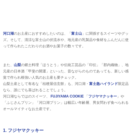
河口湖
のお土産におすすめしたいのは、「
富士山
」に関係するスイーツやグッ
ズ。そして、清涼な富士山の伏流水や、地元産の乳製品や食材をふんだんに使
って作られたこだわりのお酒やお菓子の数々です。
また、
山梨
の郷土料理「ほうとう」や伝統工芸品の「印伝」「郡内織物」、地
元産の日本酒「甲斐の開運」といった、昔ながらのものであっても、新しい感
覚で作られ根強い人気のお土産も要チェック。
山梨土産として有名な「桔梗屋信玄餅」も、河口湖・
富士急ハイランド
限定品
なら、誰にでも喜ばれることでしょう。
河口湖ならではのスイーツ、
FUJIYAMA COOKIE
「
フジヤマクッキー
」や
「ふじさんプリン」「河口湖プリン」は幅広い年齢層、男女問わず食べられる
オールマイティなお土産です。
1. フジヤマクッキー