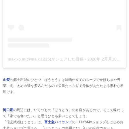
makiko.m(@ma.ki1225)がシェアした投稿
-
2020年 2月月10日午前4時26分PST
山梨
の郷土料理のひとつ「ほうとう」は味噌仕立てのスープでかぼちゃや野
菜、肉、太めの麺を煮込んだもので栄養たっぷりで身体があたたまる素朴な料
理です。
河口湖
の周辺には、いくつもの「ほうとう」の名店があるので、そこで味わっ
て「家でも食べたい」と思うひとも多いことでしょう。
「信玄武者ほうとう」は、
富士急ハイランド
のFUJIYAMAショップをはじめお
土産ショップで買える、「ほうとう」の生麺とだし入りの味噌のセット。