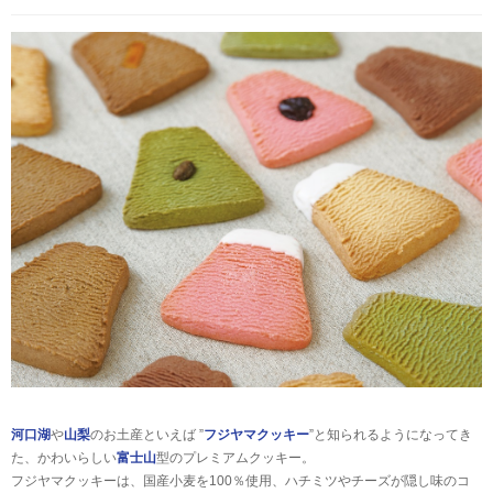
河口湖
や
山梨
のお土産といえば ”
フジヤマクッキー
”と知られるようになってき
た、かわいらしい
富士山
型のプレミアムクッキー。
フジヤマクッキーは、国産小麦を100％使用、ハチミツやチーズが隠し味のコ