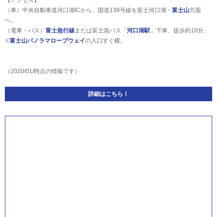
（車）中央自動車道河口湖ICから、国道139号線を富士河口湖・
富士山
方面
へ。
（電車・バス）
富士急行線
または富士急バス「
河口湖駅
」下車、徒歩約10分。
※
富士山パノラマロープウェイ
の入口すぐ横。
（2020/01/時点の情報です）
詳細はこちら！