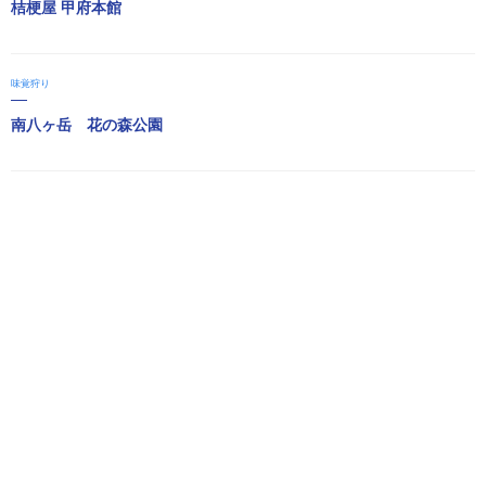
桔梗屋 甲府本館
味覚狩り
南八ヶ岳 花の森公園