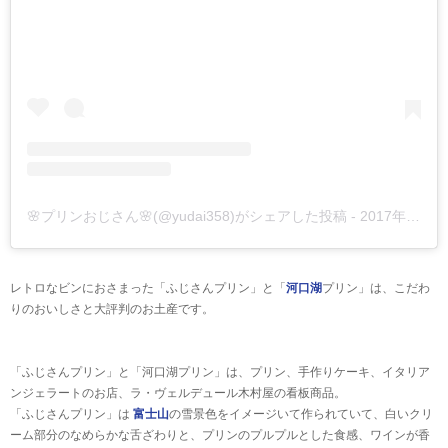
🌸プリンおじさん🌸(@yudai358)がシェアした投稿
-
2017年11月月20日午前8時59分PST
レトロなビンにおさまった「ふじさんプリン」と「
河口湖
プリン」は、こだわ
りのおいしさと大評判のお土産です。
「ふじさんプリン」と「河口湖プリン」は、プリン、手作りケーキ、イタリア
ンジェラートのお店、ラ・ヴェルデュール木村屋の看板商品。
「ふじさんプリン」は
富士山
の雪景色をイメージいて作られていて、白いクリ
ーム部分のなめらかな舌ざわりと、プリンのプルプルとした食感、ワインが香