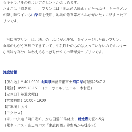
るキャラメルの程よいアクセントが楽しめます。
たまごは「特選富士」、プリンには「地元産の蜂蜜」がたっぷり、キャラメル
の隠し味ワインも
山梨
産を使用、地元の厳選素材のみがぜいたくに詰まったプ
リンです。
「河口湖プリン」は、地元の「ふじがね牛乳」をイメージした白いプリン。
食感のちがう三層でできていて、牛乳以外のものは入っていないのでミルキー
な風味を存分に味わえるさっぱり仕立ての新感覚のプリンです。
施設情報
【所在地】〒401-0301
山梨県
南都留郡富士
河口湖
町船津2547-3
【電話】 0555-73-1511（ラ・ヴェルデュール 木村屋）
【定休日】毎週火曜日
【営業時間】10:00～19:00
【駐車場】あり
【アクセス】
（車）中央道「河口湖IC」から国道39号経由、
精進湖
方面へ5分
（電車・バス）富士急バス「東恋路西」停留所から徒歩2分