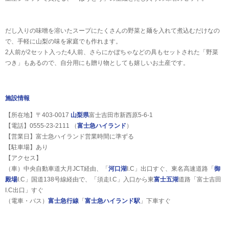
だし入りの味噌を溶いたスープにたくさんの野菜と麺を入れて煮込むだけなの
で、手軽に山梨の味を家庭でも作れます。
2人前が2セット入った4人前、さらにかぼちゃなどの具もセットされた「野菜
つき」もあるので、自分用にも贈り物としても嬉しいお土産です。
施設情報
【所在地】〒403-0017
山梨県
富士吉田市新西原5-6-1
【電話】0555-23-2111 （
富士急ハイランド
）
【営業日】富士急ハイランド営業時間に準ずる
【駐車場】あり
【アクセス】
（車）中央自動車道大月JCT経由、「
河口湖
I.C」出口すぐ、東名高速道路「
御
殿場
I.C」国道138号線経由で、「須走I.C」入口から東
富士五湖
道路「富士吉田
I.C出口」すぐ
（電車・バス）
富士急行線
「
富士急ハイランド駅
」下車すぐ