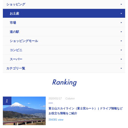
ショッピング
お土産
市場
道の駅
ショッピングモール
コンビニ
スーパー
カテゴリ一覧
Ranking
2020/01/17
Column
1
富士山スカイライン（富士宮ルート） | ドライブ情報など
お役立ち情報をご紹介
594381 view