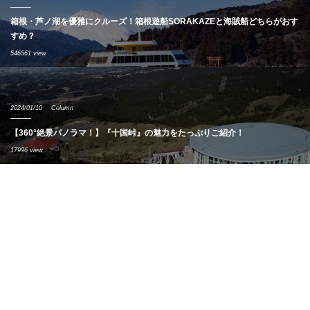
箱根・芦ノ湖を優雅にクルーズ！箱根遊船SORAKAZEと海賊船どちらがおす
すめ？
546561 view
2024/01/10
Column
【360°絶景パノラマ！】『十国峠』の魅力をたっぷりご紹介！
17996 view