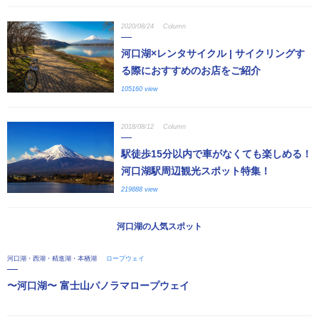
2020/08/24
Column
河口湖×レンタサイクル | サイクリングす
る際におすすめのお店をご紹介
105160 view
2018/08/12
Column
駅徒歩15分以内で車がなくても楽しめる！
河口湖駅周辺観光スポット特集！
219888 view
河口湖の人気スポット
河口湖・西湖・精進湖・本栖湖
ロープウェイ
〜河口湖〜 富士山パノラマロープウェイ