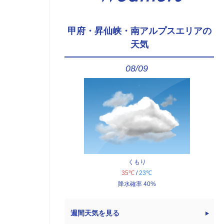
甲府・昇仙峡・南アルプスエリアの
天気
08/09
くもり
35℃
/
23℃
降水確率 40%
週間天気を見る