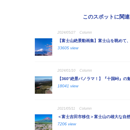
このスポットに関連
2024/05/27
Column
【富士山絶景動画集】富士山を眺めて
33605 view
2024/01/10
Column
【360°絶景パノラマ！】『十国峠』の
18041 view
2021/05/11
Column
＜富士吉田市移住＞富士山の雄大な自
7206 view