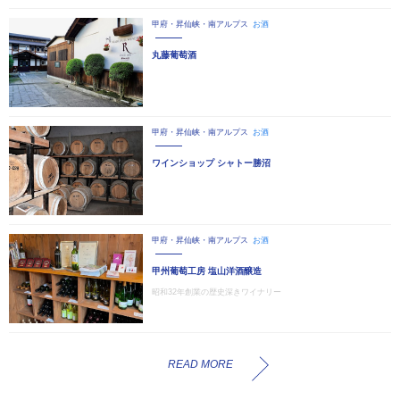
甲府・昇仙峡・南アルプス
お酒
丸藤葡萄酒
甲府・昇仙峡・南アルプス
お酒
ワインショップ シャトー勝沼
甲府・昇仙峡・南アルプス
お酒
甲州葡萄工房 塩山洋酒醸造
昭和32年創業の歴史深きワイナリー
READ MORE