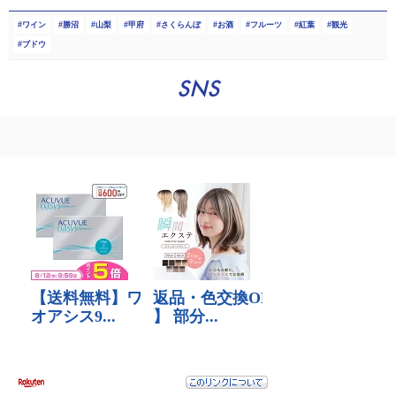
ワイン
勝沼
山梨
甲府
さくらんぼ
お酒
フルーツ
紅葉
観光
ブドウ
SNS