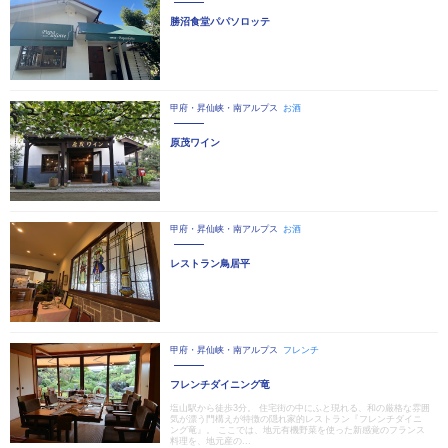
勝沼食堂パパソロッテ
甲府・昇仙峡・南アルプス
お酒
原茂ワイン
甲府・昇仙峡・南アルプス
お酒
レストラン鳥居平
甲府・昇仙峡・南アルプス
フレンチ
フレンチダイニング竜
塩山駅から徒歩3分。 住宅街の中にふと現れる、和の厳格な雰囲
気が漂う門構えが特徴の隠れ家的レストラン『フレンチダイニ
ング竜』。 ここでは、地元有機野菜を使った新感覚のフランス
料理を、地元産の...