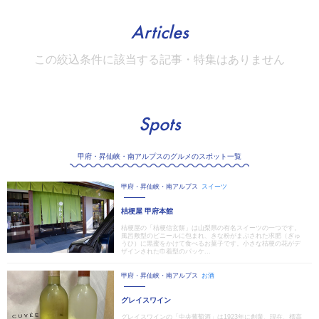
Articles
この絞込条件に該当する記事・特集はありません
Spots
甲府・昇仙峡・南アルプスのグルメのスポット一覧
甲府・昇仙峡・南アルプス
スイーツ
桔梗屋 甲府本館
桔梗屋の「桔梗信玄餅」は山梨県の有名スイーツの一つです。
風呂敷型のビニールに包まれ、きな粉がまぶされた求肥（ぎゅ
うひ）に黒蜜をかけて食べるお菓子です。小さな桔梗の花がデ
ザインされた巾着型のパッケ...
甲府・昇仙峡・南アルプス
お酒
グレイスワイン
グレイスワインの「中央葡萄酒」は1923年に創業、現在、標高