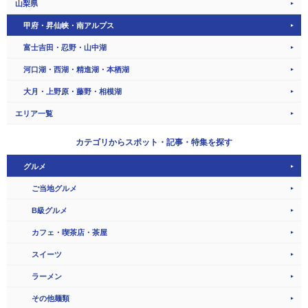
山梨県
甲府・昇仙峡・南アルプス
富士吉田・忍野・山中湖
河口湖・西湖・精進湖・本栖湖
大月・上野原・藤野・相模湖
エリア一覧
カテゴリから
スポット・記事・特集を探す
グルメ
ご当地グルメ
B級グルメ
カフェ・喫茶店・茶屋
スイーツ
ラーメン
その他麺類