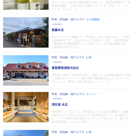
700メートルに位置し日照時間が日本一の、北杜市明野町に三澤
農場を開園し、日本古来から栽培されている「甲州」や、シャ
ルドネ、メルロ、カ...
甲府・昇仙峡・南アルプス
その他麺類
奥藤本店
B-1グランプリで優勝した「甲府鳥もつ煮」発祥の店として有名
な奥藤本店です。人気はやはり「甲府鳥もつ煮」。昭和25年頃
に奥藤本店の看板料理として人気になり、その後山梨内の多く
の蕎麦屋で出されるよ...
甲府・昇仙峡・南アルプス
お酒
蒼龍葡萄酒株式会社
1899年に創業し110年以上続く、国産ワイン名産地の勝沼でも特
に伝統あるワイナリー。果汁100％濃縮還元のぶどうジュースや
ワインなど、豊富で上質な商品がラインナップ。
甲府・昇仙峡・南アルプス
スイーツ
澤田屋 本店
澤田屋の「くろ玉」は、長年愛されている山梨の銘菓で、熟練
の職人がひとつひとつ昔ながらの手作業で作っているお菓子で
す。うぐいす餡の玉が羊羹でコーティングされていて、深い甘
みの黒羊羹と、やさしい味わ...
甲府・昇仙峡・南アルプス
お酒