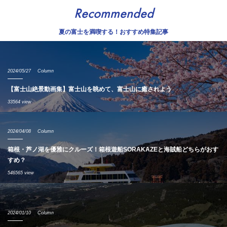
Recommended
夏の富士を満喫する！おすすめ特集記事
2024/05/27
Column
【富士山絶景動画集】富士山を眺めて、富士山に癒されよう
33564 view
2024/04/08
Column
箱根・芦ノ湖を優雅にクルーズ！箱根遊船SORAKAZEと海賊船どちらがおす
すめ？
546565 view
2024/01/10
Column