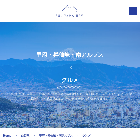
甲府・昇仙峡・南アルプス
グルメ
山梨の中心に位置し、日本一の渓谷美とも謳われる御岳昇仙峡や、武田信玄公を祀った武
田神社など武田氏にゆかりのある史跡も多数あります。
Home
山梨県
甲府・昇仙峡・南アルプス
グルメ