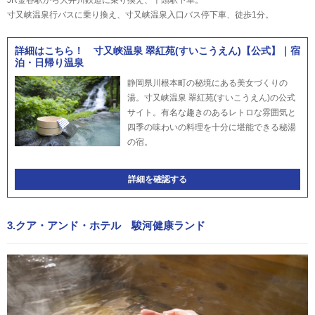
寸又峡温泉行バスに乗り換え、寸又峡温泉入口バス停下車、徒歩1分。
詳細はこちら！ 寸又峡温泉 翠紅苑(すいこうえん)【公式】｜宿
泊・日帰り温泉
静岡県川根本町の秘境にある美女づくりの
湯。寸又峡温泉 翠紅苑(すいこうえん)の公式
サイト。有名な趣きのあるレトロな雰囲気と
四季の味わいの料理を十分に堪能できる秘湯
の宿。
詳細を確認する
3.クア・アンド・ホテル 駿河健康ランド