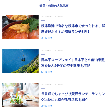
静岡・焼津の人気記事
2017/07/25
Column
焼津漁港で有名な焼津市で食べられる、鮮
度抜群おすすめ海鮮ランチ3選！
76732 view
2017/08/16
Column
日本平ロープウェイ | 日本平と久能山東照
宮を結ぶ5分間の空中散歩を堪能
52791 view
2017/07/25
Column
長泉町でちょっぴり贅沢ランチ！ランキン
グ上位にも挙がる有名店を紹介
25622 view