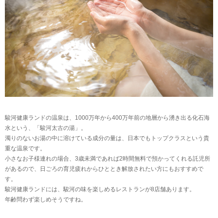
駿河健康ランドの温泉は、1000万年から400万年前の地層から湧き出る化石海
水という、「駿河太古の湯」。
濁りのないお湯の中に溶けている成分の量は、日本でもトップクラスという貴
重な温泉です。
小さなお子様連れの場合、3歳未満であれば2時間無料で預かってくれる託児所
があるので、日ごろの育児疲れからひととき解放されたい方にもおすすめで
す。
駿河健康ランドには、駿河の味を楽しめるレストランが8店舗あります。
年齢問わず楽しめそうですね。