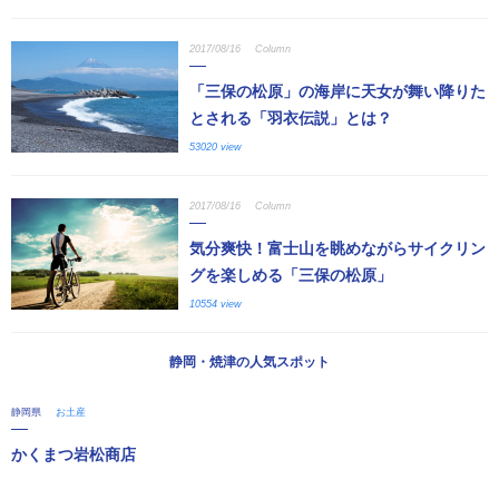
2017/08/16
Column
「三保の松原」の海岸に天女が舞い降りた
とされる「羽衣伝説」とは？
53020 view
2017/08/16
Column
気分爽快！富士山を眺めながらサイクリン
グを楽しめる「三保の松原」
10554 view
静岡・焼津の人気スポット
静岡県
お土産
かくまつ岩松商店