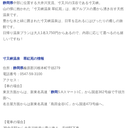
静岡県
中部に位置する大井川支流、寸又川の渓谷である寸又峡。
山の懐に抱かれた「寸又峡温泉 翠紅苑」は、南アルプスの麓から湧き出す天然
温泉です。
豊かな水と緑に囲まれた寸又峡温泉は、日常を忘れるにはぴったりの癒しの旅
館です。
日帰り温泉プランは大人1名3,750円からあるので、内容に応じて選べるのも嬉
しいですね！
寸又峡温泉 翠紅苑の情報
住所：
静岡県
榛原郡川根本町千頭279
電話番号：0547-59-3100
アクセス：
【車の場合】
東京方面からは、新東名高速「
静岡
S.AスマートI.C」から国道362号線で千頭方
面へ。
名古屋方面からは新東名高速「島田金谷I.C」から国道473号線へ。
【電車の場合】
JR金谷駅から大井川鉄道に乗り換え、千頭駅下車。