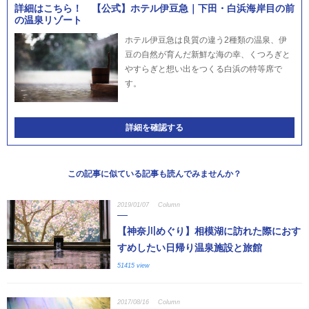
詳細はこちら！ 【公式】ホテル伊豆急｜下田・白浜海岸目の前
の温泉リゾート
ホテル伊豆急は良質の違う2種類の温泉、伊
豆の自然が育んだ新鮮な海の幸、くつろぎと
やすらぎと想い出をつくる白浜の特等席で
す。
詳細を確認する
この記事に似ている記事も読んでみませんか？
2019/01/07
Column
【神奈川めぐり】相模湖に訪れた際におす
すめしたい日帰り温泉施設と旅館
51415 view
2017/08/16
Column