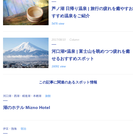
芦ノ湖 日帰り温泉 | 旅行の疲れを癒やすお
すすめ温泉をご紹介
5476 view
2017/08/10
Column
河口湖×温泉 | 富士山を眺めつつ疲れを癒
せるおすすめスポット
16091 view
この記事に関連のあるスポット情報
河口湖・西湖・精進湖・本栖湖
旅館
湖のホテル Mizno Hotel
伊豆・熱海
宿泊