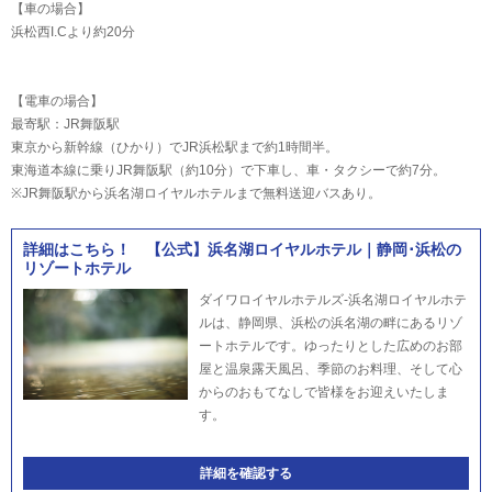
【車の場合】
浜松西I.Cより約20分
【電車の場合】
最寄駅：JR舞阪駅
東京から新幹線（ひかり）でJR浜松駅まで約1時間半。
東海道本線に乗りJR舞阪駅（約10分）で下車し、車・タクシーで約7分。
※JR舞阪駅から浜名湖ロイヤルホテルまで無料送迎バスあり。
詳細はこちら！ 【公式】浜名湖ロイヤルホテル｜静岡･浜松の
リゾートホテル
ダイワロイヤルホテルズ-浜名湖ロイヤルホテ
ルは、静岡県、浜松の浜名湖の畔にあるリゾ
ートホテルです。ゆったりとした広めのお部
屋と温泉露天風呂、季節のお料理、そして心
からのおもてなしで皆様をお迎えいたしま
す。
詳細を確認する