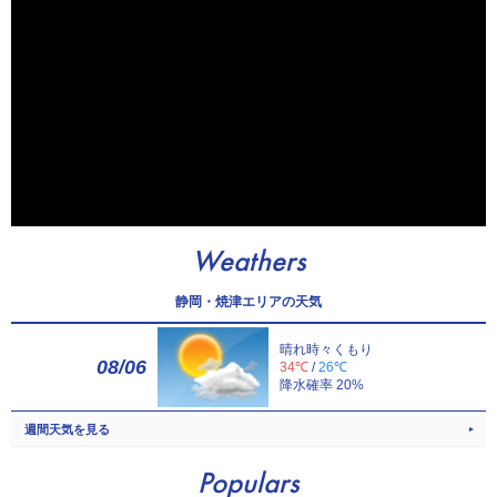
Weathers
静岡・焼津エリアの天気
晴れ時々くもり
08/06
34℃
/
26℃
降水確率 20%
週間天気を見る
Populars