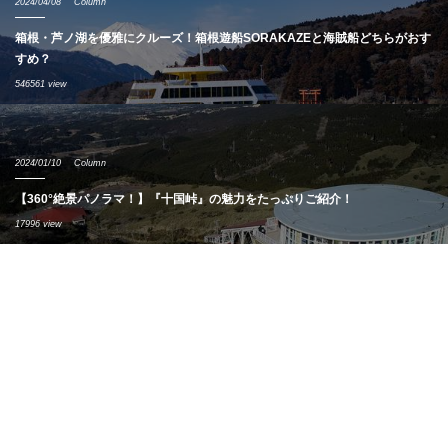
2024/04/08
Column
箱根・芦ノ湖を優雅にクルーズ！箱根遊船SORAKAZEと海賊船どちらがおす
すめ？
546561 view
2024/01/10
Column
【360°絶景パノラマ！】『十国峠』の魅力をたっぷりご紹介！
17996 view