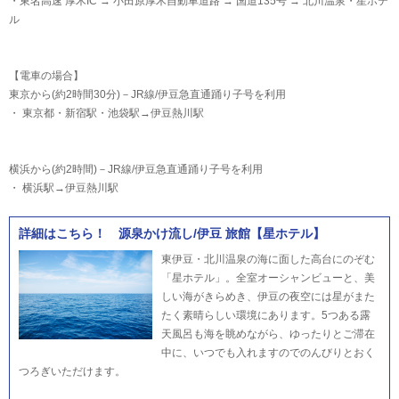
・東名高速 厚木IC → 小田原厚木自動車道路 → 国道135号 → 北川温泉・星ホテ
ル
【電車の場合】
東京から(約2時間30分)－JR線/伊豆急直通踊り子号を利用
・ 東京都・新宿駅・池袋駅→伊豆熱川駅
横浜から(約2時間)－JR線/伊豆急直通踊り子号を利用
・ 横浜駅→伊豆熱川駅
詳細はこちら！ 源泉かけ流し/伊豆 旅館【星ホテル】
東伊豆・北川温泉の海に面した高台にのぞむ
「星ホテル」。全室オーシャンビューと、美
しい海がきらめき、伊豆の夜空には星がまた
たく素晴らしい環境にあります。5つある露
天風呂も海を眺めながら、ゆったりとご滞在
中に、いつでも入れますのでのんびりとおく
つろぎいただけます。