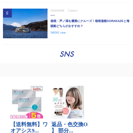
2024/04/08
Column
5
箱根・芦ノ湖を優雅にクルーズ！箱根遊船SORAKAZEと海
賊船どちらがおすすめ？
546561 view
SNS