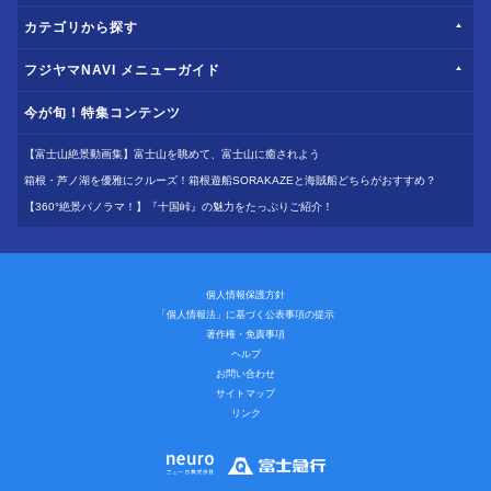
カテゴリから探す
フジヤマNAVI メニューガイド
今が旬！特集コンテンツ
【富士山絶景動画集】富士山を眺めて、富士山に癒されよう
箱根・芦ノ湖を優雅にクルーズ！箱根遊船SORAKAZEと海賊船どちらがおすすめ？
【360°絶景パノラマ！】『十国峠』の魅力をたっぷりご紹介！
個人情報保護方針
「個人情報法」に基づく公表事項の提示
著作権・免責事項
ヘルプ
お問い合わせ
サイトマップ
リンク