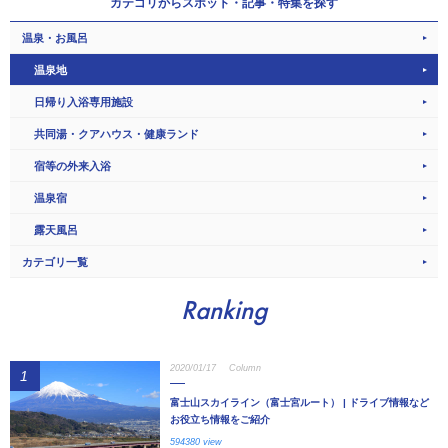
カテゴリから
スポット・記事・特集を探す
温泉・お風呂
温泉地
日帰り入浴専用施設
共同湯・クアハウス・健康ランド
宿等の外来入浴
温泉宿
露天風呂
カテゴリ一覧
Ranking
2020/01/17
Column
1
富士山スカイライン（富士宮ルート） | ドライブ情報など
お役立ち情報をご紹介
594380 view