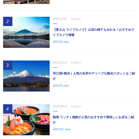
2020/11/25
Column
2
【富士山 ライブカメラ】山頂の様子もみれる！おすすめラ
イブカメラ情報
355734 view
2021/12/10
Column
3
河口湖×観光 | 人気の名所やディープな観光スポットをご紹
介
624145 view
2020/08/19
Column
4
熱海 ランチ | 海鮮が人気のおすすめで美味しいお店をご紹
介
1007101 view