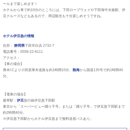
ールまで楽しめます！
ホテルから車で約10分のところには、下田ロープウェイや下田海中水族館、伊
豆クルーズなどもあるので、周辺観光も十分楽しめそうですね。
ホテル伊豆急の情報
住所：
静岡県
下田市白浜 2732-7
電話番号：0558-22-8111
アクセス：
【車の場合】
厚木I.Cより小田原厚木道路を約1時間10分、
熱海
から国道135号で約1時間40
分。
【電車の場合】
最寄駅：
伊豆
急行線伊豆急下田駅
東京から「スーパービュー踊り子号」または「踊り子号」で伊豆急下田駅まで
約2時間40分。
※伊豆急下田駅からホテル伊豆急まで無料送迎バスあり。