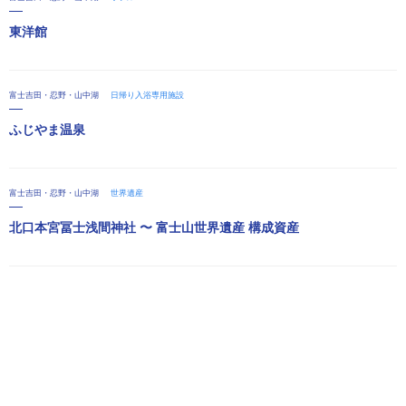
東洋館
富士吉田・忍野・山中湖
日帰り入浴専用施設
ふじやま温泉
富士吉田・忍野・山中湖
世界遺産
北口本宮冨士浅間神社 〜 富士山世界遺産 構成資産