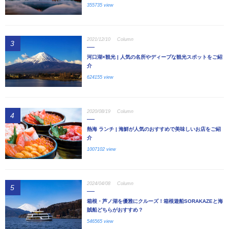
355735 view
2021/12/10
Column
3
河口湖×観光 | 人気の名所やディープな観光スポットをご紹
介
624155 view
2020/08/19
Column
4
熱海 ランチ | 海鮮が人気のおすすめで美味しいお店をご紹
介
1007102 view
2024/04/08
Column
5
箱根・芦ノ湖を優雅にクルーズ！箱根遊船SORAKAZEと海
賊船どちらがおすすめ？
546565 view