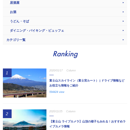
居酒屋
お酒
うどん・そば
ダイニング・バイキング・ビュッフェ
カテゴリ一覧
Ranking
2020/01/17
Column
1
富士山スカイライン（富士宮ルート） | ドライブ情報など
お役立ち情報をご紹介
594424 view
2020/11/25
Column
2
【富士山 ライブカメラ】山頂の様子もみれる！おすすめラ
イブカメラ情報