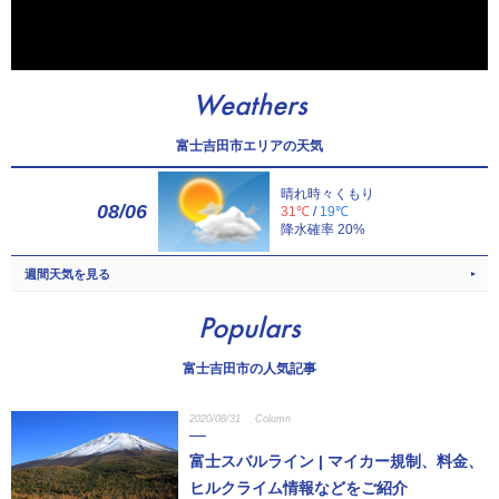
Weathers
富士吉田市エリアの天気
晴れ時々くもり
08/06
31℃
/
19℃
降水確率 20%
週間天気を見る
Populars
富士吉田市の人気記事
2020/08/31
Column
富士スバルライン | マイカー規制、料金、
ヒルクライム情報などをご紹介