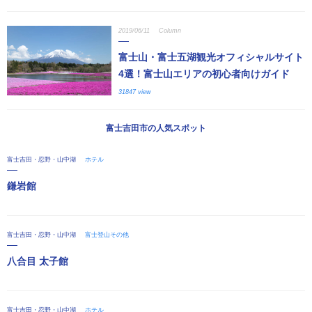
2019/06/11
Column
富士山・富士五湖観光オフィシャルサイト
4選！富士山エリアの初心者向けガイド
31847 view
富士吉田市の人気スポット
富士吉田・忍野・山中湖
ホテル
鎌岩館
富士吉田・忍野・山中湖
富士登山その他
八合目 太子館
富士吉田・忍野・山中湖
ホテル