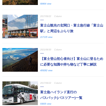
68464 view
2017/06/22
Column
富士山観光の玄関口・富士急行線「富士山
駅」と周辺をぶらり旅
217135 view
2021/06/30
Column
【富士登山初心者向け】富士山に登るため
に必要な知識や持ち物など丁寧に解説
409282 view
2017/06/22
Column
富士急ハイランド直行の
バスパック(バスツアー)一覧
93835 view