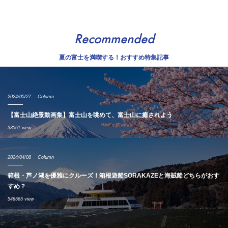
Recommended
夏の富士を満喫する！おすすめ特集記事
2024/05/27
Column
【富士山絶景動画集】富士山を眺めて、富士山に癒されよう
33561 view
2024/04/08
Column
箱根・芦ノ湖を優雅にクルーズ！箱根遊船SORAKAZEと海賊船どちらがおす
すめ？
546565 view