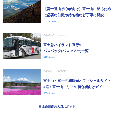
【富士登山初心者向け】富士山に登るため
に必要な知識や持ち物など丁寧に解説
409590 view
2017/06/22
Column
富士急ハイランド直行の
バスパック(バスツアー)一覧
93839 view
2019/06/11
Column
富士山・富士五湖観光オフィシャルサイト
4選！富士山エリアの初心者向けガイド
31849 view
富士吉田市の人気スポット