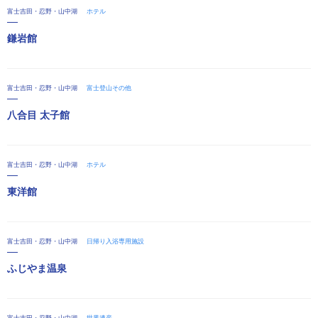
富士吉田・忍野・山中湖
ホテル
鎌岩館
富士吉田・忍野・山中湖
富士登山その他
八合目 太子館
富士吉田・忍野・山中湖
ホテル
東洋館
富士吉田・忍野・山中湖
日帰り入浴専用施設
ふじやま温泉
富士吉田・忍野・山中湖
世界遺産