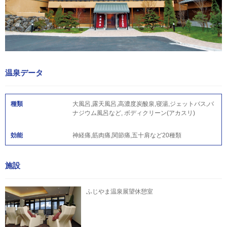
温泉データ
種類
大風呂,露天風呂,高濃度炭酸泉,寝湯,ジェットバス,バ
ナジウム風呂など, ボディクリーン(アカスリ)
効能
神経痛,筋肉痛,関節痛,五十肩など20種類
施設
ふじやま温泉展望休憩室