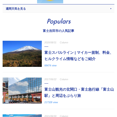
週間天気を見る
Populars
富士吉田市の人気記事
2020/08/31
Column
富士スバルライン | マイカー規制、料金、
ヒルクライム情報などをご紹介
68474 view
2017/06/22
Column
富士山観光の玄関口・富士急行線「富士山
駅」と周辺をぶらり旅
217328 view
2021/06/30
Column