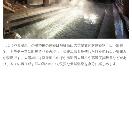
「ふじやま温泉」の温浴棟の建築は飛騨高山の重要文化財建築物「日下部住
宅」をモチーフに町屋造りを再現し、伝統工法を駆使した釘を使わない梁組み
が特徴です。大浴場には露天風呂のほか御影石大風呂や高濃度炭酸泉などがあ
り、木々の織り成す和の調べの中で良質な天然温泉を存分に楽しめます。