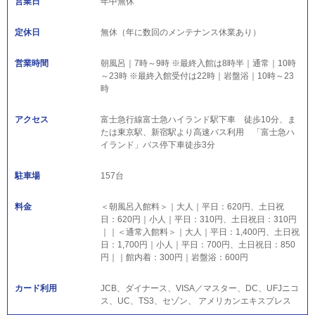
営業日
年中無休
定休日
無休（年に数回のメンテナンス休業あり）
営業時間
朝風呂｜7時～9時 ※最終入館は8時半｜通常｜10時
～23時 ※最終入館受付は22時｜岩盤浴｜10時～23
時
アクセス
富士急行線富士急ハイランド駅下車 徒歩10分、ま
たは東京駅、新宿駅より高速バス利用 「富士急ハ
イランド」バス停下車徒歩3分
駐車場
157台
料金
＜朝風呂入館料＞｜大人｜平日：620円、土日祝
日：620円｜小人｜平日：310円、土日祝日：310円
｜｜＜通常入館料＞｜大人｜平日：1,400円、土日祝
日：1,700円｜小人｜平日：700円、土日祝日：850
円｜｜館内着：300円｜岩盤浴：600円
カード利用
JCB、ダイナース、VISA／マスター、DC、UFJニコ
ス、UC、TS3、セゾン、 アメリカンエキスプレス