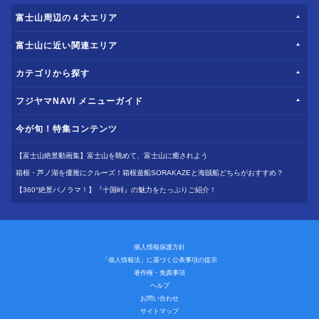
富士山周辺の４大エリア
富士山に近い関連エリア
カテゴリから探す
フジヤマNAVI メニューガイド
今が旬！特集コンテンツ
【富士山絶景動画集】富士山を眺めて、富士山に癒されよう
箱根・芦ノ湖を優雅にクルーズ！箱根遊船SORAKAZEと海賊船どちらがおすすめ？
【360°絶景パノラマ！】『十国峠』の魅力をたっぷりご紹介！
個人情報保護方針
「個人情報法」に基づく公表事項の提示
著作権・免責事項
ヘルプ
お問い合わせ
サイトマップ