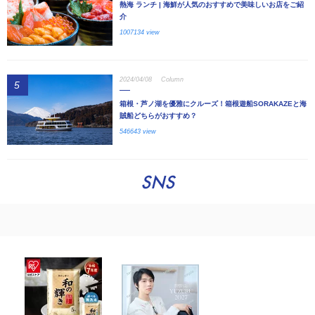
熱海 ランチ | 海鮮が人気のおすすめで美味しいお店をご紹
介
1007134 view
2024/04/08
Column
5
箱根・芦ノ湖を優雅にクルーズ！箱根遊船SORAKAZEと海
賊船どちらがおすすめ？
546643 view
SNS