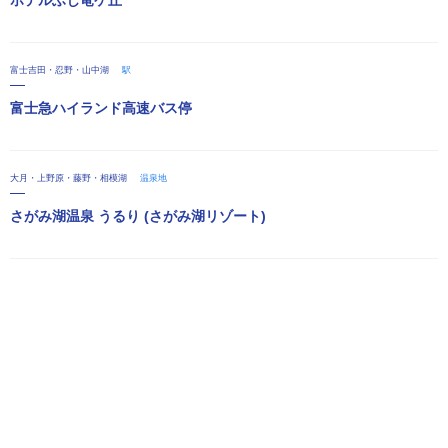
富士吉田・忍野・山中湖
駅
富士急ハイランド高速バス停
大月・上野原・藤野・相模湖
温泉地
さがみ湖温泉 うるり (さがみ湖リゾート)