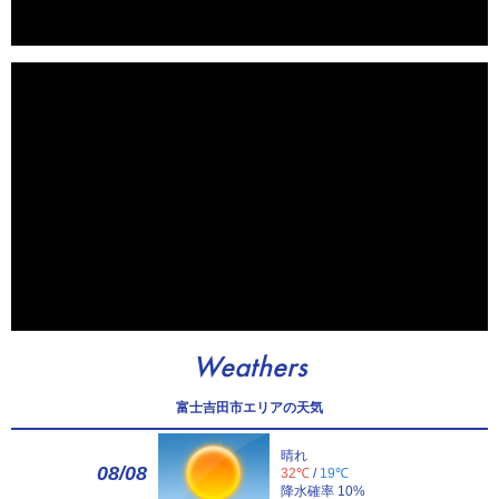
Weathers
富士吉田市エリアの天気
晴れ
08/08
32℃
/
19℃
降水確率 10%