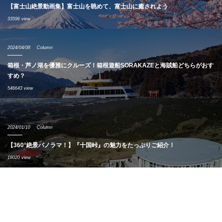
【富士山絶景動画集】富士山を眺めて、富士山に癒されよう
33596 view
2024/04/08
Column
箱根・芦ノ湖を優雅にクルーズ！箱根遊船SORAKAZEと海賊船どちらがおす
すめ？
546643 view
2024/01/10
Column
【360°絶景パノラマ！】『十国峠』の魅力をたっぷりご紹介！
18020 view