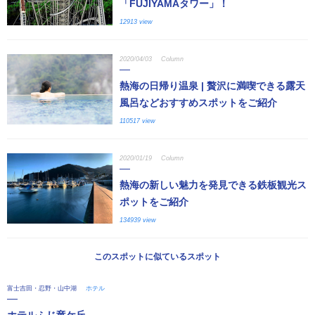
「FUJIYAMAタワー」！
12913 view
2020/04/03
Column
熱海の日帰り温泉 | 贅沢に満喫できる露天
風呂などおすすめスポットをご紹介
110517 view
2020/01/19
Column
熱海の新しい魅力を発見できる鉄板観光ス
ポットをご紹介
134939 view
このスポットに似ているスポット
富士吉田・忍野・山中湖
ホテル
ホテルふじ竜ケ丘