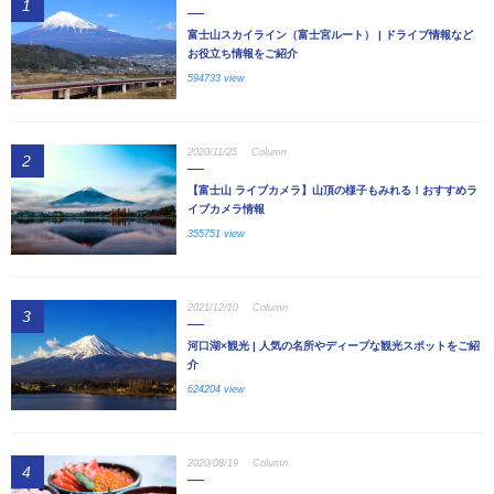
1
富士山スカイライン（富士宮ルート） | ドライブ情報など
お役立ち情報をご紹介
594733 view
2020/11/25
Column
2
【富士山 ライブカメラ】山頂の様子もみれる！おすすめラ
イブカメラ情報
355751 view
2021/12/10
Column
3
河口湖×観光 | 人気の名所やディープな観光スポットをご紹
介
624204 view
2020/08/19
Column
4