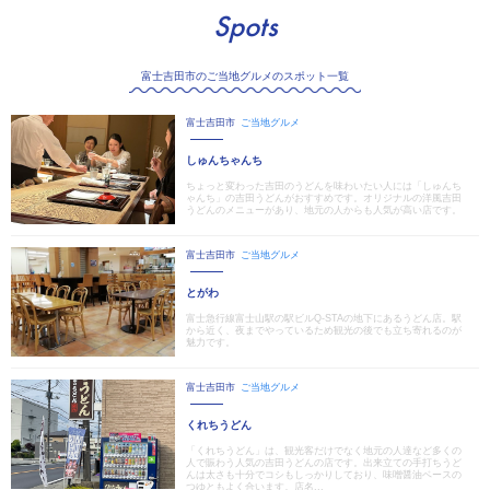
Spots
富士吉田市のご当地グルメのスポット一覧
富士吉田市
ご当地グルメ
しゅんちゃんち
ちょっと変わった吉田のうどんを味わいたい人には「しゅんち
ゃんち」の吉田うどんがおすすめです。オリジナルの洋風吉田
うどんのメニューがあり、地元の人からも人気が高い店です。
富士吉田市
ご当地グルメ
とがわ
富士急行線富士山駅の駅ビルQ-STAの地下にあるうどん店。駅
から近く、夜までやっているため観光の後でも立ち寄れるのが
魅力です。
富士吉田市
ご当地グルメ
くれちうどん
「くれちうどん」は、観光客だけでなく地元の人達など多くの
人で賑わう人気の吉田うどんの店です。出来立ての手打ちうど
んは太さも十分でコシもしっかりしており、味噌醤油ベースの
つゆともよく合います。店名...