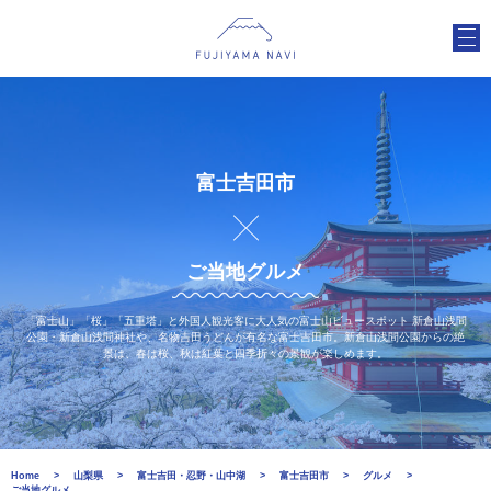
富士吉田市
ご当地グルメ
「富士山」「桜」「五重塔」と外国人観光客に大人気の富士山ビュースポット 新倉山浅間
公園・新倉山浅間神社や、名物吉田うどんが有名な富士吉田市。新倉山浅間公園からの絶
景は、春は桜、秋は紅葉と四季折々の景観が楽しめます。
Home
山梨県
富士吉田・忍野・山中湖
富士吉田市
グルメ
ご当地グルメ