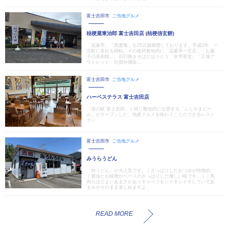
富士吉田市
ご当地グルメ
桔梗屋東治郎 富士吉田店 (桔梗信玄餅)
「花菓亭」「黒蜜庵」を25店舗展開しております。平成2年、一
宮町に本社を移転。その後同敷地内に「花菓亭一宮店」「お菓
子の美術館」、石臼挽きそばとほうとう「水琴茶堂」「工場ア
ウトレット 社員特価販...
富士吉田市
ご当地グルメ
ハーベステラス 富士吉田店
「道の駅 富士吉田」と同じ敷地内に位置する「ふじやまビー
ル」がオープンした、地産グルメを味わうことのできるレスト
ラン
富士吉田市
ご当地グルメ
みうらうどん
「肉うどん」が大人気です。｜さっぱりしたおつゆが特徴的。
｜醤油とお味噌がベースのさっぱりした優しい味です。｜｜馬
肉もほどよいあまさがありキャベツもシャキシャキしていてあ
まみがそのまま楽しめますよ。
READ MORE