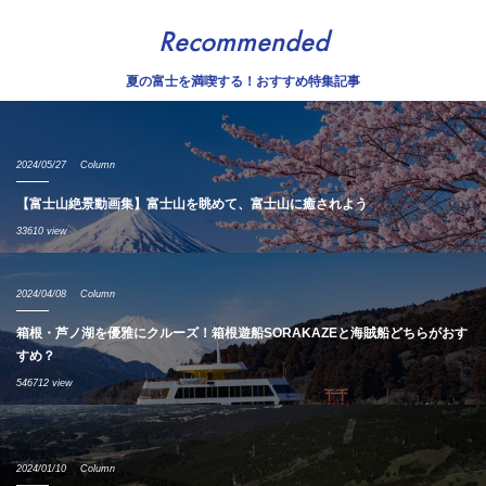
Recommended
夏の富士を満喫する！おすすめ特集記事
2024/05/27
Column
【富士山絶景動画集】富士山を眺めて、富士山に癒されよう
33610 view
2024/04/08
Column
箱根・芦ノ湖を優雅にクルーズ！箱根遊船SORAKAZEと海賊船どちらがおす
すめ？
546712 view
2024/01/10
Column