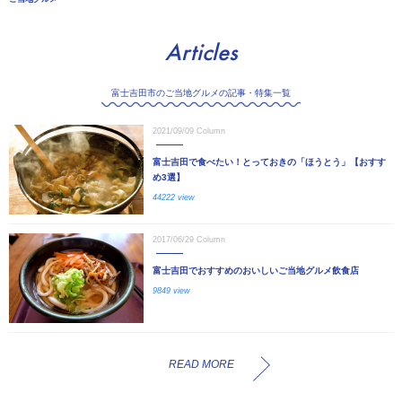
Articles
富士吉田市のご当地グルメの記事・特集一覧
2021/09/09
Column
富士吉田で食べたい！とっておきの「ほうとう」【おすす
め3選】
44222 view
2017/06/29
Column
富士吉田でおすすめのおいしいご当地グルメ飲食店
9849 view
READ MORE