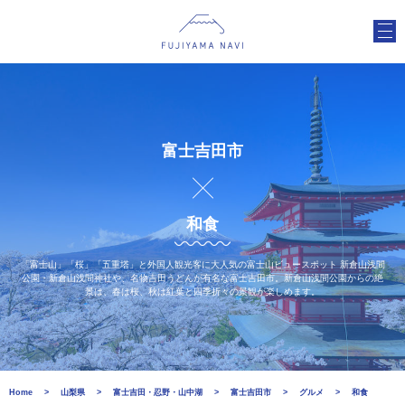
富士吉田市
和食
「富士山」「桜」「五重塔」と外国人観光客に大人気の富士山ビュースポット 新倉山浅間
公園・新倉山浅間神社や、名物吉田うどんが有名な富士吉田市。新倉山浅間公園からの絶
景は、春は桜、秋は紅葉と四季折々の景観が楽しめます。
Home
山梨県
富士吉田・忍野・山中湖
富士吉田市
グルメ
和食