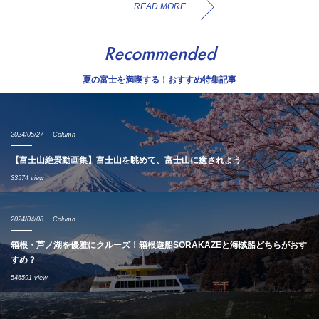
READ MORE
Recommended
夏の富士を満喫する！おすすめ特集記事
2024/05/27
Column
【富士山絶景動画集】富士山を眺めて、富士山に癒されよう
33574 view
2024/04/08
Column
箱根・芦ノ湖を優雅にクルーズ！箱根遊船SORAKAZEと海賊船どちらがおす
すめ？
546591 view