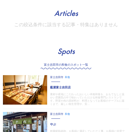
Articles
この絞込条件に該当する記事・特集はありません
Spots
富士吉田市の和食のスポット一覧
富士吉田市
和食
藍屋富士吉田店
素材や産地にこだわったおいしい本格和食を、おもてなしと温
かい雰囲気の中で味わっていただける和食専門レストランで
す。野菜や肉の原材料が、料理となってお客様のテーブルに届
くまで、厳しい衛生管理や、安...
富士吉田市
和食
やぶ
創業昭和46年。お客様に満足していただく事。お客様に何度で