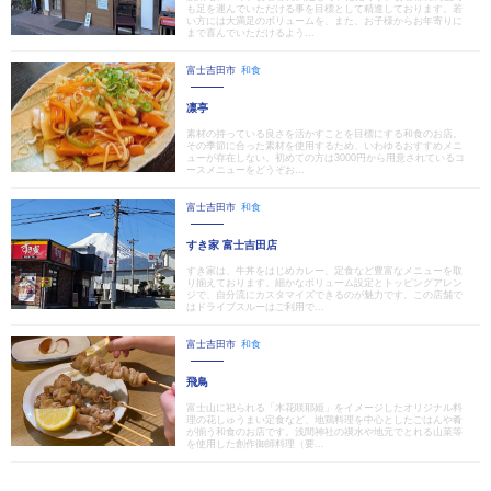
も足を運んでいただける事を目標として精進しております。若
い方には大満足のボリュームを、また、お子様からお年寄りに
まで喜んでいただけるよう...
富士吉田市
和食
凛亭
素材の持っている良さを活かすことを目標にする和食のお店。
その季節に合った素材を使用するため、いわゆるおすすめメニ
ューが存在しない。初めての方は3000円から用意されているコ
ースメニューをどうぞお...
富士吉田市
和食
すき家 富士吉田店
すき家は、牛丼をはじめカレー、定食など豊富なメニューを取
り揃えております。細かなボリューム設定とトッピングアレン
ジで、自分流にカスタマイズできるのが魅力です。この店舗で
はドライブスルーはご利用で...
富士吉田市
和食
飛鳥
富士山に祀られる「木花咲耶姫」をイメージしたオリジナル料
理の花しゅうまい定食など、地鶏料理を中心としたごはんや肴
が揃う和食のお店です。浅間神社の禊水や地元でとれる山菜等
を使用した創作御師料理（要...