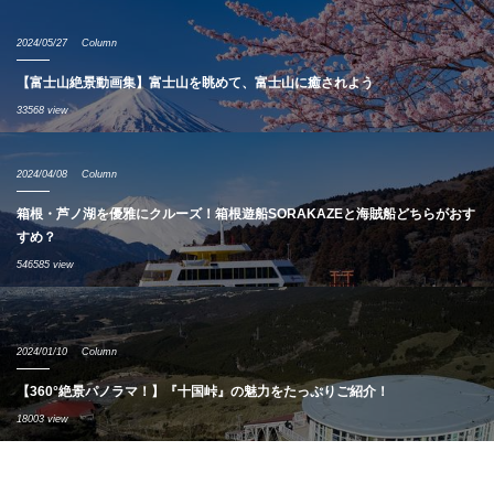
2024/05/27
Column
【富士山絶景動画集】富士山を眺めて、富士山に癒されよう
33568 view
2024/04/08
Column
箱根・芦ノ湖を優雅にクルーズ！箱根遊船SORAKAZEと海賊船どちらがおす
すめ？
546585 view
2024/01/10
Column
【360°絶景パノラマ！】『十国峠』の魅力をたっぷりご紹介！
18003 view