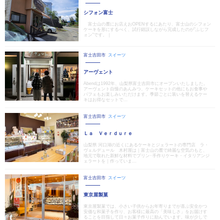
シフォン富士
富士山の麓にお店えおOPENするにあたり、富士山のシフォン
ケーキを形にするべく、試行錯誤しながら完成したのが”ふじフ
ォン”です。｜
富士吉田市
スイーツ
アーヴェント
Abendは1992年、山梨県富士吉田市にオープンいたしました。
アーヴェント自慢のあんみつ、ケーキセットの他にもお食事や
パフェもお楽しみいただけます。季節ごとに装いを替えるケー
キはお得なセットで...
富士吉田市
スイーツ
Ｌａ Ｖｅｒｄｕｒｅ
山梨県 河口湖の近くにあるケーキとジェラートの専門店 ラ・
ヴェルデュール 木村屋は｜富士山の麓で綺麗な空気のもと、
地元で取れた新鮮な材料でプリン･手作りケーキ・イタリアンジ
ェラートを｜作っていま...
富士吉田市
スイーツ
東京屋製菓
東京屋製菓では、小さい子供からお年寄りまでが喜ぶ安全かつ
安価な和菓子を作り、お客様に最高の「美味しさ」をお届けす
ることを目指して日々お菓子作りに励んでいます。味が少しで