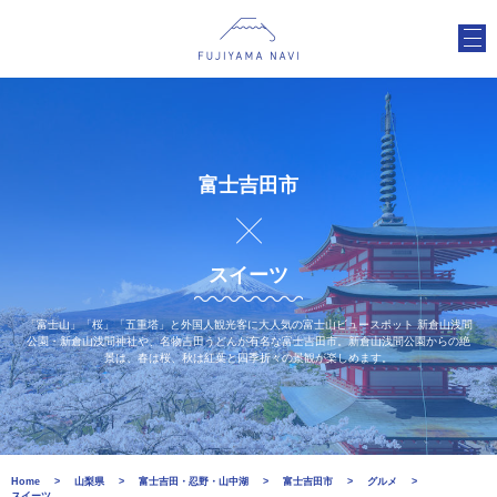
富士吉田市
スイーツ
「富士山」「桜」「五重塔」と外国人観光客に大人気の富士山ビュースポット 新倉山浅間
公園・新倉山浅間神社や、名物吉田うどんが有名な富士吉田市。新倉山浅間公園からの絶
景は、春は桜、秋は紅葉と四季折々の景観が楽しめます。
Home
山梨県
富士吉田・忍野・山中湖
富士吉田市
グルメ
スイーツ