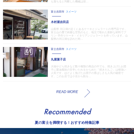
も落ちると判断した機械は採...
富士吉田市
スイーツ
木村屋吉田店
山梨県 河口湖の近くにあるケーキとジェラートの専門店です。
富士山の麓で綺麗な空気のもと、地元で取れた新鮮な材料でプ
リン･手作りケーキ・イタリアンジェラートを作っています。山
梨県の河口湖を訪れた時...
富士吉田市
スイーツ
丸屋菓子店
大福やどら焼きなど数十種類の商品の中でも、焼き上げたお団
子に醤油風味の甘辛いたれをからめた「焼きだんご」は根強い
人気です。ほどよく焦げたお団子の香ばしさも人気の秘密で
す。このお店では小豆から餡を...
READ MORE
Recommended
夏の富士を満喫する！おすすめ特集記事