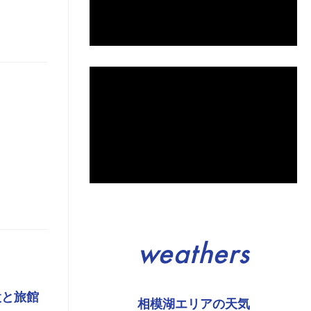
weathers
設と旅館
相模湖エリアの天気