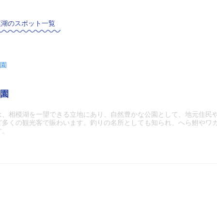
模湖のスポット一覧
園
園
は、相模湖を一望できる立地にあり、自然豊かな公園として、地元住民
ど多くの観光客で賑わいます。釣りの名所としても知られ、へら鮒やワ
す。