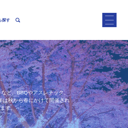
ら探す
など、BBQやアスレチック、
年は秋から春にかけて開催され
います。