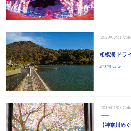
2020/08/31
Col
相模湖 ドラ
41326 view
2019/01/07
Col
【神奈川めぐ