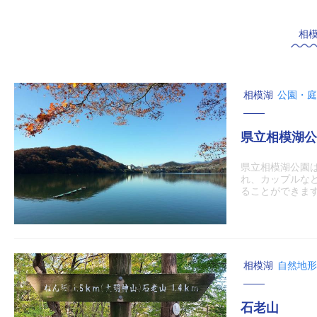
相
相模湖
公園・庭
県立相模湖公
県立相模湖公園
れ、カップルな
ることができま
相模湖
自然地形
石老山