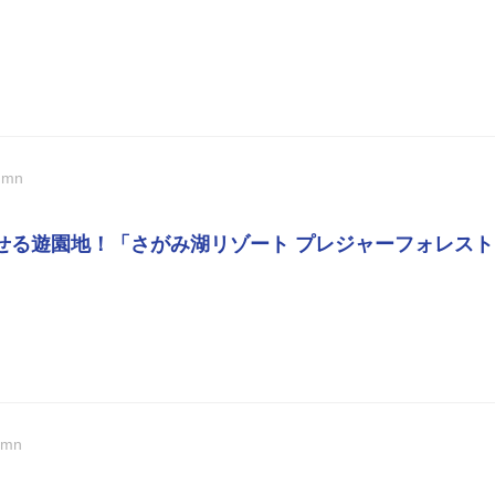
umn
せる遊園地！「さがみ湖リゾート プレジャーフォレス
umn