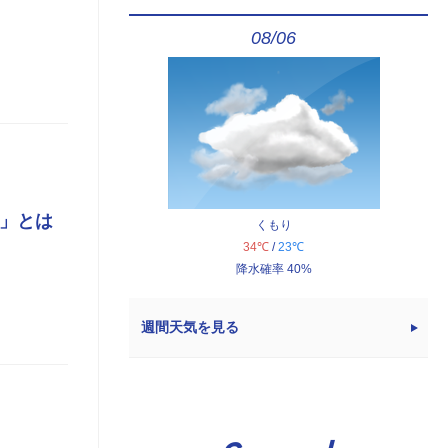
08/06
ト」とは
くもり
34℃
/
23℃
降水確率 40%
週間天気を見る