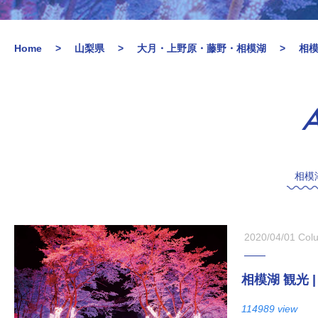
Home
山梨県
大月・上野原・藤野・相模湖
相
A
相模
2020/04/01
Col
相模湖 観光
114989 view