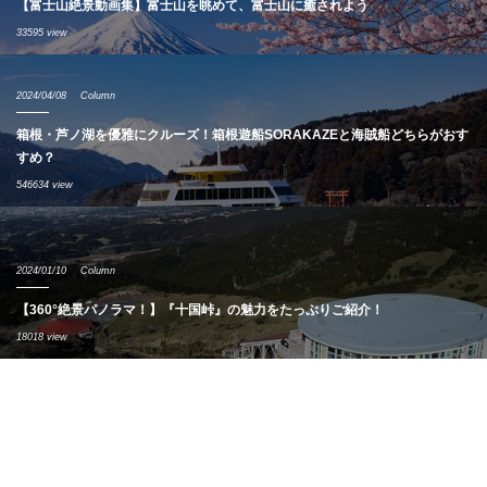
【富士山絶景動画集】富士山を眺めて、富士山に癒されよう
33595 view
2024/04/08
Column
箱根・芦ノ湖を優雅にクルーズ！箱根遊船SORAKAZEと海賊船どちらがおす
すめ？
546634 view
2024/01/10
Column
【360°絶景パノラマ！】『十国峠』の魅力をたっぷりご紹介！
18018 view