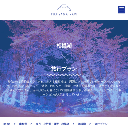
相模湖
旅行プラン
都心から1時間ほどでアクセスできる相模湖は、周辺にさがみ湖プレジャーフォレストな
ど、BBQやアスレチック、温泉、釣りなど、日帰りで休日を満喫できるスポットが盛りだ
くさんです。また、近年は秋から春にかけて開催されるさがみ湖イルミリオンのイルミネ
ーションが人気を博しています。
Home
山梨県
大月・上野原・藤野・相模湖
相模湖
旅行プラン