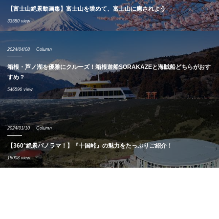
【富士山絶景動画集】富士山を眺めて、富士山に癒されよう
33580 view
2024/04/08
Column
箱根・芦ノ湖を優雅にクルーズ！箱根遊船SORAKAZEと海賊船どちらがおす
すめ？
546596 view
2024/01/10
Column
【360°絶景パノラマ！】『十国峠』の魅力をたっぷりご紹介！
18008 view