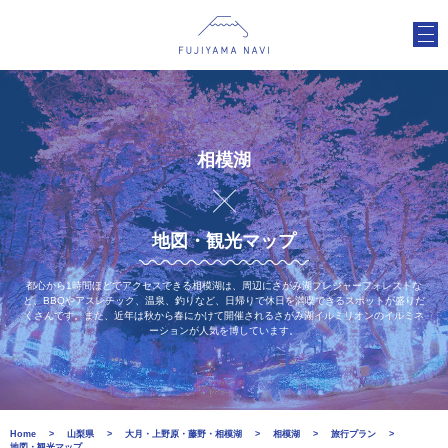
相模湖
地図・観光マップ
都心から1時間ほどでアクセスできる相模湖は、周辺にさがみ湖プレジャーフォレストな
ど、BBQやアスレチック、温泉、釣りなど、日帰りで休日を満喫できるスポットが盛りだ
くさんです。また、近年は秋から春にかけて開催されるさがみ湖イルミリオンのイルミネ
ーションが人気を博しています。
Home
山梨県
大月・上野原・藤野・相模湖
相模湖
旅行プラン
地図・観光マップ