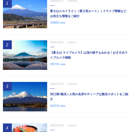
2020/01/17
Column
1
富士山スカイライン（富士宮ルート） | ドライブ情報など
お役立ち情報をご紹介
594883 view
2020/11/25
Column
2
【富士山 ライブカメラ】山頂の様子もみれる！おすすめラ
イブカメラ情報
355756 view
2021/12/10
Column
3
河口湖×観光 | 人気の名所やディープな観光スポットをご紹
介
624219 view
2020/08/19
Column
4