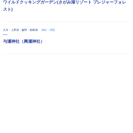
ワイルドクッキングガーデン(さがみ湖リゾート プレジャーフォレ
スト)
大月・上野原・藤野・相模湖
神社・寺院
与瀬神社（興瀬神社）