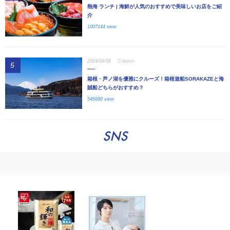
熱海 ランチ | 海鮮が人気のおすすめで美味しいお店をご紹
介
1007144 view
2024/04/08
Column
5
箱根・芦ノ湖を優雅にクルーズ！箱根遊船SORAKAZEと海
賊船どちらがおすすめ？
546680 view
SNS