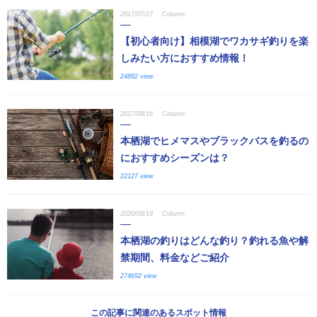
2017/07/27
Column
【初心者向け】相模湖でワカサギ釣りを楽
しみたい方におすすめ情報！
24882 view
2017/08/16
Column
本栖湖でヒメマスやブラックバスを釣るの
におすすめシーズンは？
22127 view
2020/08/19
Column
本栖湖の釣りはどんな釣り？釣れる魚や解
禁期間、料金などご紹介
274692 view
この記事に関連のあるスポット情報