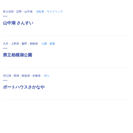
富士吉田・忍野・山中湖
自転車・サイクリング
山中湖 さんすい
大月・上野原・藤野・相模湖
公園・庭園
県立相模湖公園
河口湖・西湖・精進湖・本栖湖
釣り
ボートハウスさかなや