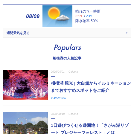
晴れのち一時雨
08/09
35℃
/
23℃
降水確率 50%
週間天気を見る
Populars
相模湖の人気記事
2020/04/01
Column
相模湖 観光 | 大自然からイルミネーション
までおすすめスポットをご紹介
114999 view
2020/08/18
Column
1日遊びつくせる遊園地！「さがみ湖リゾ
ート プレジャーフォレスト」とは