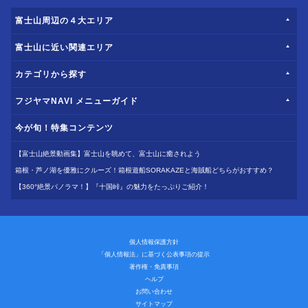
富士山周辺の４大エリア
富士山に近い関連エリア
カテゴリから探す
フジヤマNAVI メニューガイド
今が旬！特集コンテンツ
【富士山絶景動画集】富士山を眺めて、富士山に癒されよう
箱根・芦ノ湖を優雅にクルーズ！箱根遊船SORAKAZEと海賊船どちらがおすすめ？
【360°絶景パノラマ！】『十国峠』の魅力をたっぷりご紹介！
個人情報保護方針
「個人情報法」に基づく公表事項の提示
著作権・免責事項
ヘルプ
お問い合わせ
サイトマップ