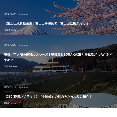
2024/05/27
Column
【富士山絶景動画集】富士山を眺めて、富士山に癒されよう
33605 view
2024/04/08
Column
箱根・芦ノ湖を優雅にクルーズ！箱根遊船SORAKAZEと海賊船どちらがおす
すめ？
546680 view
2024/01/10
Column
【360°絶景パノラマ！】『十国峠』の魅力をたっぷりご紹介！
18041 view