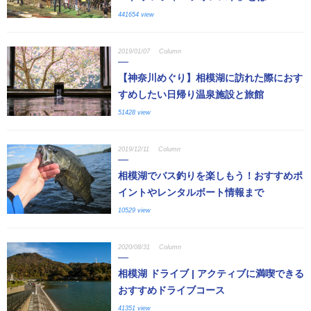
441654 view
2019/01/07
Column
【神奈川めぐり】相模湖に訪れた際におす
すめしたい日帰り温泉施設と旅館
51428 view
2019/12/11
Column
相模湖でバス釣りを楽しもう！おすすめポ
イントやレンタルボート情報まで
10529 view
2020/08/31
Column
相模湖 ドライブ | アクティブに満喫できる
おすすめドライブコース
41351 view