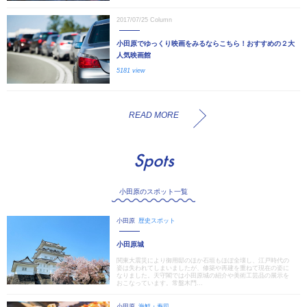
2017/07/25
Column
小田原でゆっくり映画をみるならこちら！おすすめの２大
人気映画館
5181 view
READ MORE
Spots
小田原のスポット一覧
小田原
歴史スポット
小田原城
関東大震災により御用邸のほか石垣もほぼ全壊し、江戸時代の
姿は失われてしまいましたが、修築や再建を重ねて現在の姿に
なりました。天守閣では小田原城の紹介や美術工芸品の展示を
おこなっています。常盤木門...
小田原
海鮮・寿司