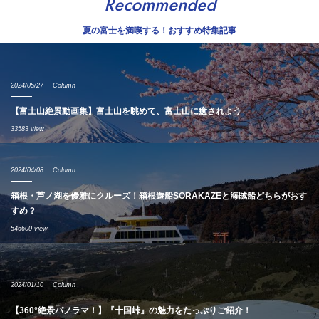
Recommended
夏の富士を満喫する！おすすめ特集記事
2024/05/27
Column
【富士山絶景動画集】富士山を眺めて、富士山に癒されよう
33583 view
2024/04/08
Column
箱根・芦ノ湖を優雅にクルーズ！箱根遊船SORAKAZEと海賊船どちらがおす
すめ？
546600 view
2024/01/10
Column
【360°絶景パノラマ！】『十国峠』の魅力をたっぷりご紹介！