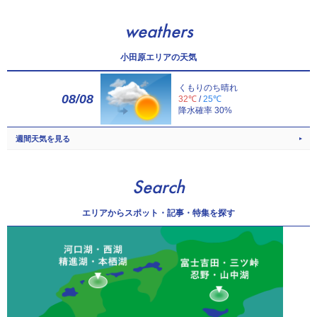
weathers
小田原エリアの天気
くもりのち晴れ
08/08
32℃
/
25℃
降水確率 30%
週間天気を見る
Search
エリアから
スポット・記事・特集を探す