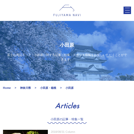
小田原
富士山周辺エリア：小田原に関する記事・特集・スポット情報をお探しいただくことがで
きます。
Home
神奈川県
小田原・箱根
小田原
Articles
小田原の記事・特集一覧
2018/08/31
Column