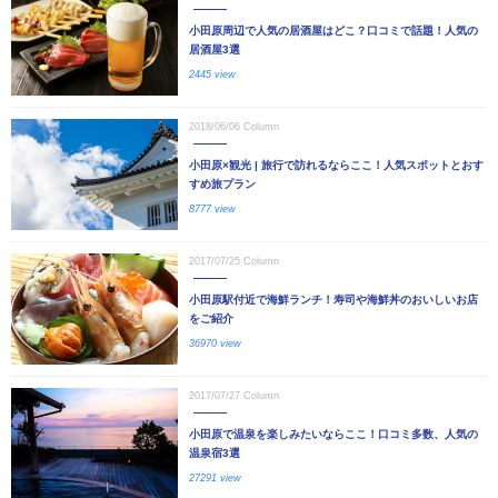
小田原周辺で人気の居酒屋はどこ？口コミで話題！人気の
居酒屋3選
2445 view
2018/06/06
Column
小田原×観光 | 旅行で訪れるならここ！人気スポットとおす
すめ旅プラン
8777 view
2017/07/25
Column
小田原駅付近で海鮮ランチ！寿司や海鮮丼のおいしいお店
をご紹介
36970 view
2017/07/27
Column
小田原で温泉を楽しみたいならここ！口コミ多数、人気の
温泉宿3選
27291 view