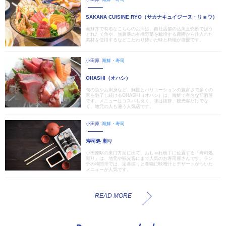
SAKANA CUISINE RYO（サカナキュイジーヌ・リョウ）
海鮮丼で有名なこちらのお店は、自社店舗の活魚直売所で扱う
とれたて魚や、無農薬の有機野菜を栽培する農園から仕入れた
素材を使用するなどこだわり抜いた味と料理が自慢です。
小田原
海鮮・寿司
OHASHI（オハシ）
旬の魚やお刺身など、鮮度とバリエーションの豊富さで多くの
客を魅了し続けるOHASHI（オハシ）は、海鮮で有名な居酒屋
です。メニューはコスパも良く、味は抜群、観光客だけでな
く、地元の人も通う人気店です。
小田原
海鮮・寿司
寿司処 潮り
小田原駅の東口方面に出て、おしゃれ横丁に位置する「寿司処
潮り」は、地元や観光客にまで人気のお寿司屋さんです。ラン
チの時間帯では、定番握りと巻物に味噌汁とデザートがついた
メニューが人気です。
READ MORE