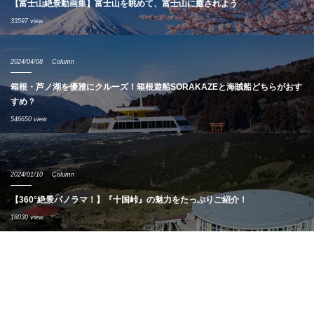
【富士山絶景動画集】富士山を眺めて、富士山に癒されよう
33597 view
2024/04/08
Column
箱根・芦ノ湖を優雅にクルーズ！箱根遊船SORAKAZEと海賊船どちらがおす
すめ？
546650 view
2024/01/10
Column
【360°絶景パノラマ！】『十国峠』の魅力をたっぷりご紹介！
18030 view