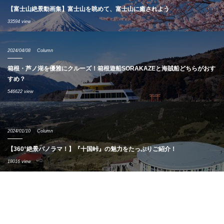
【富士山絶景動画集】富士山を眺めて、富士山に癒されよう
33594 view
2024/04/08
Column
箱根・芦ノ湖を優雅にクルーズ！箱根遊船SORAKAZEと海賊船どちらがおす
すめ？
546622 view
2024/01/10
Column
【360°絶景パノラマ！】『十国峠』の魅力をたっぷりご紹介！
18016 view