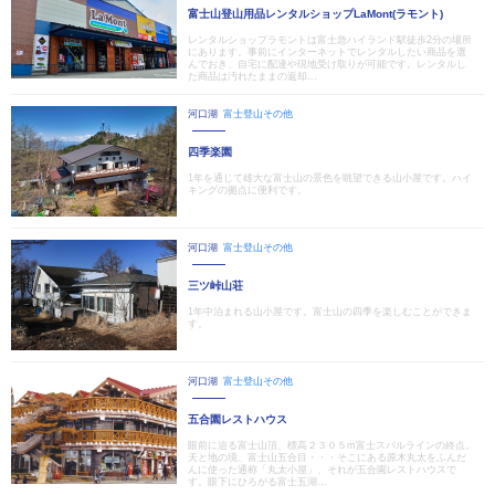
富士山登山用品レンタルショップLaMont(ラモント)
レンタルショップラモントは富士急ハイランド駅徒歩2分の場所
にあります。事前にインターネットでレンタルしたい商品を選
んでおき、自宅に配達や現地受け取りが可能です。レンタルし
た商品は汚れたままの返却...
河口湖
富士登山その他
四季楽園
1年を通じて雄大な富士山の景色を眺望できる山小屋です。ハイ
キングの拠点に便利です。
河口湖
富士登山その他
三ツ峠山荘
1年中泊まれる山小屋です。富士山の四季を楽しむことができま
す。
河口湖
富士登山その他
五合園レストハウス
眼前に迫る富士山頂、標高２３０５m富士スバルラインの終点。
天と地の境、富士山五合目・・・そこにある原木丸太をふんだ
んに使った通称「丸太小屋」、それが五合園レストハウスで
す。眼下にひろがる富士五湖...