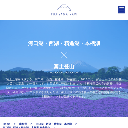
河口湖・西湖・精進湖・本栖湖
富士登山
富士五湖を構成する、河口湖、西湖、精進湖、本栖湖は、2013年に「富士山－信仰の対象
と芸術の源泉」の一部として、世界遺産に登録されました。本栖湖周辺の春の芝桜、河口
湖畔のロープウェイで登った展望台から、雄大な富士山を一望したり、PICA 富士西湖でカ
ヌーや釣りなどアウトドアを楽しんだり、富士山周辺の四季折々の豊かな自然を満喫でき
る観光スポットが数多くあります。
Home
山梨県
河口湖・西湖・精進湖・本栖湖
河口湖・西湖・精進湖・本栖湖 富士登山