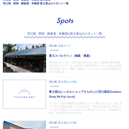
河口湖・西湖・精進湖・本栖湖 富士登山のスポット一覧
Spots
河口湖・西湖・精進湖・本栖湖の富士登山のスポット一覧
河口湖
吉田ルート
富士スバルライン（御庭・奥庭）
河口湖ICからすぐ。富士山の5合目まで続く山梨県の有料道路。
全長30キロメートル、約40分で標高2305メートルの富士山5合
目に到着します。御庭・奥庭はスバルライン五合目駐車場の約
2km手前にあ...
河口湖
富士登山その他
富士登山レンタルショップそらのした河口湖店(Outdoor
Shop Mt.Fuji local)
そらのした河口湖駅前店は駅前ビルの一階にあります。登山ガ
イドさんが装備の使い方から歩き方、登山の注意点まで教えて
くれるので初めての方も安心して登山ができます。現地返却可
能で、返却窓口が9か所ある...
河口湖
富士登山その他