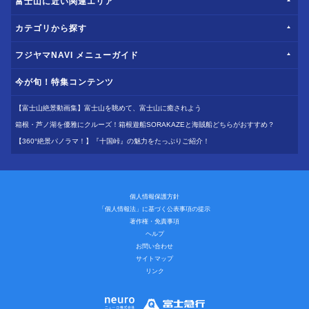
富士山に近い関連エリア
カテゴリから探す
フジヤマNAVI メニューガイド
今が旬！特集コンテンツ
【富士山絶景動画集】富士山を眺めて、富士山に癒されよう
箱根・芦ノ湖を優雅にクルーズ！箱根遊船SORAKAZEと海賊船どちらがおすすめ？
【360°絶景パノラマ！】『十国峠』の魅力をたっぷりご紹介！
個人情報保護方針
「個人情報法」に基づく公表事項の提示
著作権・免責事項
ヘルプ
お問い合わせ
サイトマップ
リンク