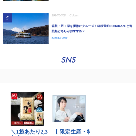
2024/04/08
Column
5
箱根・芦ノ湖を優雅にクルーズ！箱根遊船SORAKAZEと海
賊船どちらがおすすめ？
546644 view
SNS