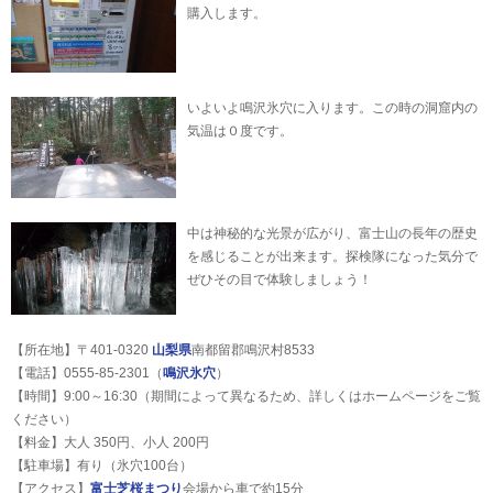
購入します。
いよいよ鳴沢氷穴に入ります。この時の洞窟内の
気温は０度です。
中は神秘的な光景が広がり、富士山の長年の歴史
を感じることが出来ます。探検隊になった気分で
ぜひその目で体験しましょう！
【所在地】〒401-0320
山梨県
南都留郡鳴沢村8533
【電話】0555-85-2301（
鳴沢氷穴
）
【時間】9:00～16:30（期間によって異なるため、詳しくはホームページをご覧
ください）
【料金】大人 350円、小人 200円
【駐車場】有り（氷穴100台）
【アクセス】
富士芝桜まつり
会場から車で約15分