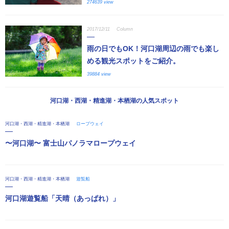
274639 view
2017/12/11
Column
雨の日でもOK！河口湖周辺の雨でも楽し
める観光スポットをご紹介。
39884 view
河口湖・西湖・精進湖・本栖湖の人気スポット
河口湖・西湖・精進湖・本栖湖
ロープウェイ
〜河口湖〜 富士山パノラマロープウェイ
河口湖・西湖・精進湖・本栖湖
遊覧船
河口湖遊覧船「天晴（あっぱれ）」