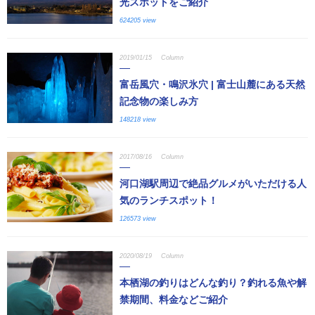
光スポットをご紹介
624205 view
2019/01/15
Column
富岳風穴・鳴沢氷穴 | 富士山麓にある天然
記念物の楽しみ方
148218 view
2017/08/16
Column
河口湖駅周辺で絶品グルメがいただける人
気のランチスポット！
126573 view
2020/08/19
Column
本栖湖の釣りはどんな釣り？釣れる魚や解
禁期間、料金などご紹介