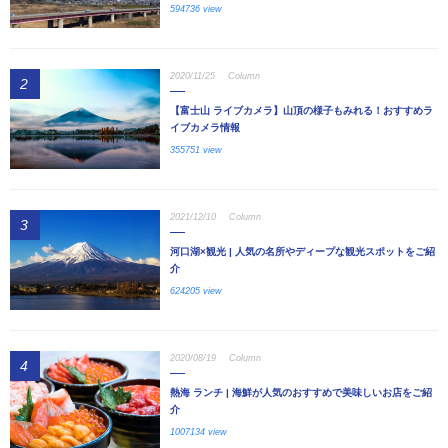
594736 view
2020/11/25
Column
2
【富士山 ライブカメラ】山頂の様子もみれる！おすすめラ
イブカメラ情報
355751 view
2021/12/10
Column
3
河口湖×観光 | 人気の名所やディープな観光スポットをご紹
介
624205 view
2020/08/19
Column
4
熱海 ランチ | 海鮮が人気のおすすめで美味しいお店をご紹
介
1007134 view