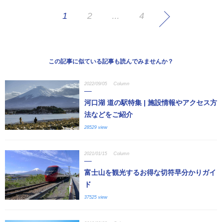
1
2
...
4
この記事に似ている記事も読んでみませんか？
2022/09/05
Column
河口湖 道の駅特集 | 施設情報やアクセス方
法などをご紹介
28529 view
2021/01/15
Column
富士山を観光するお得な切符早分かりガイ
ド
37525 view