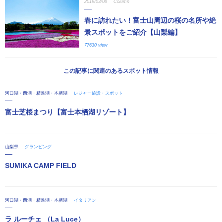
2019/03/08
Column
春に訪れたい！富士山周辺の桜の名所や絶
景スポットをご紹介【山梨編】
77630 view
この記事に関連のあるスポット情報
河口湖・西湖・精進湖・本栖湖
レジャー施設・スポット
富士芝桜まつり【富士本栖湖リゾート】
山梨県
グランピング
SUMIKA CAMP FIELD
河口湖・西湖・精進湖・本栖湖
イタリアン
ラ ルーチェ （La Luce）