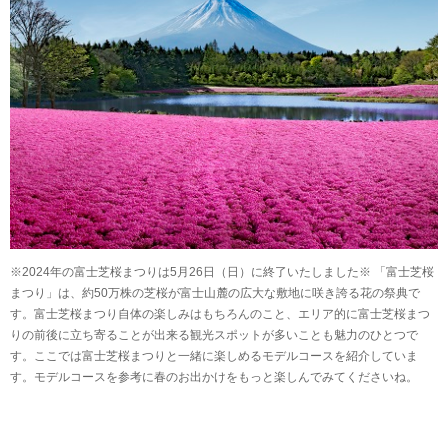
※2024年の富士芝桜まつりは5月26日（日）に終了いたしました※ 「富士芝桜
まつり」は、約50万株の芝桜が富士山麓の広大な敷地に咲き誇る花の祭典で
す。富士芝桜まつり自体の楽しみはもちろんのこと、エリア的に富士芝桜まつ
りの前後に立ち寄ることが出来る観光スポットが多いことも魅力のひとつで
す。ここでは富士芝桜まつりと一緒に楽しめるモデルコースを紹介していま
す。モデルコースを参考に春のお出かけをもっと楽しんでみてくださいね。