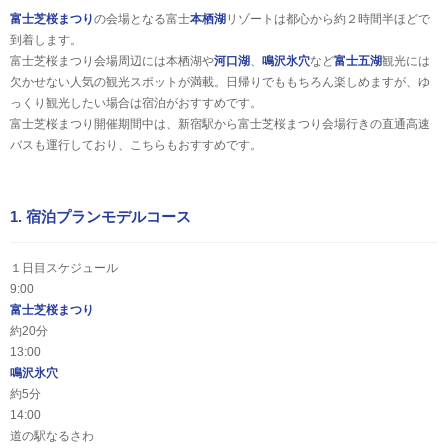
富士芝桜まつり
の会場となる富士
本栖湖
リゾートは都心から約２時間半ほどで
到着します。
富士芝桜まつり会場周辺には本栖湖や
河口湖
、
鳴沢氷穴
など
富士五湖
観光には
欠かせない人気の観光スポットが満載。日帰りでももちろん楽しめますが、ゆ
っくり観光したい場合は宿泊がおすすめです。
富士芝桜まつり開催期間中は、新宿駅から富士芝桜まつり会場行きの直通高速
バスも運行しており、こちらもおすすめです。
1. 宿泊プランモデルコース
１日目スケジュール
9:00
富士芝桜まつり
約20分
13:00
鳴沢氷穴
約5分
14:00
道の駅なるさわ