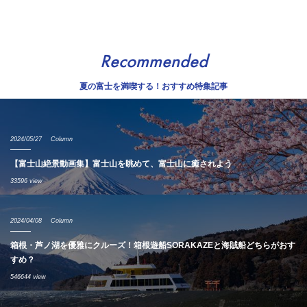
Recommended
夏の富士を満喫する！おすすめ特集記事
2024/05/27
Column
【富士山絶景動画集】富士山を眺めて、富士山に癒されよう
33596 view
2024/04/08
Column
箱根・芦ノ湖を優雅にクルーズ！箱根遊船SORAKAZEと海賊船どちらがおす
すめ？
546644 view