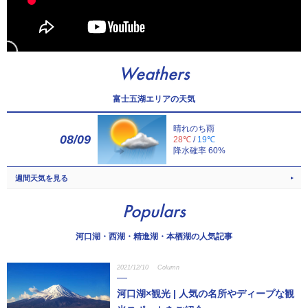
Weathers
富士五湖エリアの天気
晴れのち雨
08/09
28℃
/
19℃
降水確率 60%
週間天気を見る
Populars
河口湖・西湖・精進湖・本栖湖の人気記事
2021/12/10
Column
河口湖×観光 | 人気の名所やディープな観