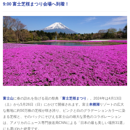
9:00 富士芝桜まつり会場へ到着！
富士山
に春の訪れを告げる花の祭典「
富士芝桜まつり
」。2024年は4月13日
（土）から5月26日（日）にかけて開催されます。富士
本栖湖
リゾートの広大
な敷地に約50万株の芝桜が咲き誇り、ピンクと白のグラデーションカラーに染
まる芝桜と、そのバックにそびえる富士山の雄大な景色のコラボレーション
は、アメリカのニュース専門放送局CNNによる「日本の最も美しい場所31選」
にも選ばれた絶景です。