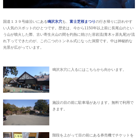
国道１３９号線沿いにある
鳴沢氷穴
も、
富士芝桜まつり
の行き帰りに訪れやす
い人気のスポットのひとつです。歴史は、今から1150年以上前に長尾山のとい
う山が噴火した際、古い寄生火山の間を灼熱に焼けた溶岩流(青木ヶ原丸尾)が流
れ下ってできたのが、この二つのトンネル式になった洞窟です。中は神秘的な
光景が広がっています。
鳴沢氷穴に入るにはこちらから向かいます。
施設の目の前に駐車場があります。無料で利用で
きます。
階段を上がって目の前にある券売機でチケットを