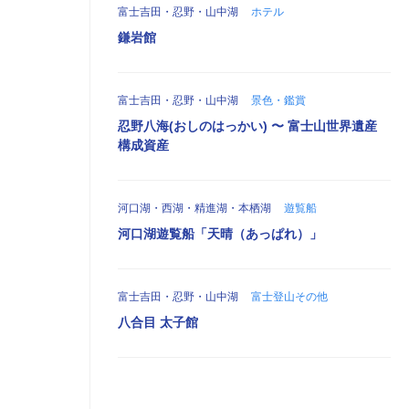
富士吉田・忍野・山中湖
ホテル
鎌岩館
富士吉田・忍野・山中湖
景色・鑑賞
忍野八海(おしのはっかい) 〜 富士山世界遺産
構成資産
河口湖・西湖・精進湖・本栖湖
遊覧船
河口湖遊覧船「天晴（あっぱれ）」
富士吉田・忍野・山中湖
富士登山その他
八合目 太子館