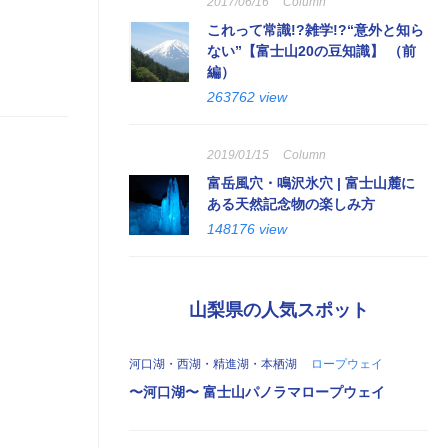
2017/06/16
Column
これって常識!?雑学!?“意外と知ら
ない”【富士山20の豆知識】 （前
編）
263762 view
2019/01/15
Column
富岳風穴・鳴沢氷穴 | 富士山麓に
ある天然記念物の楽しみ方
148176 view
山梨県の人気スポット
河口湖・西湖・精進湖・本栖湖
ロープウェイ
〜河口湖〜 富士山パノラマロープウェイ