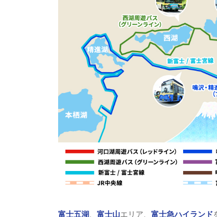
富士五湖
、
富士山
エリア、
富士急ハイランド