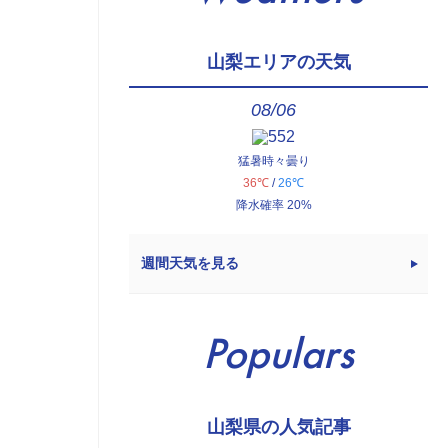
山梨エリアの天気
08/06
猛暑時々曇り
36℃
/
26℃
降水確率 20%
週間天気を見る
Populars
山梨県の人気記事