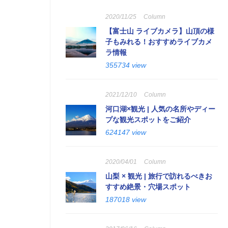
2020/11/25
Column
【富士山 ライブカメラ】山頂の様
子もみれる！おすすめライブカメ
ラ情報
355734 view
2021/12/10
Column
河口湖×観光 | 人気の名所やディー
プな観光スポットをご紹介
624147 view
2020/04/01
Column
山梨 × 観光 | 旅行で訪れるべきお
すすめ絶景・穴場スポット
187018 view