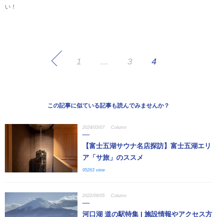
い！
1
...
3
4
この記事に似ている記事も読んでみませんか？
2024/03/07
Column
【富士五湖サウナ名店探訪】富士五湖エリ
ア「サ旅」のススメ
95263 view
2022/09/05
Column
河口湖 道の駅特集 | 施設情報やアクセス方