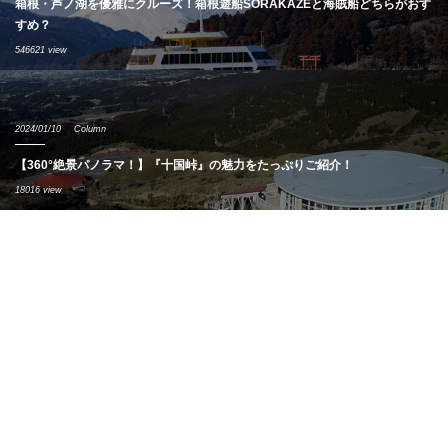
箱根・芦ノ湖を優雅にクルーズ！箱根遊船SORAKAZEと海賊船どちらがおす
すめ？
546621 view
2024/01/10
Column
【360°絶景パノラマ！】『十国峠』の魅力をたっぷりご紹介！
18016 view