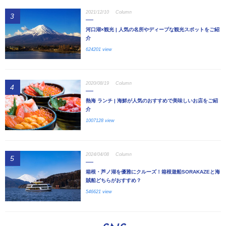
2021/12/10
Column
3
河口湖×観光 | 人気の名所やディープな観光スポットをご紹
介
624201 view
2020/08/19
Column
4
熱海 ランチ | 海鮮が人気のおすすめで美味しいお店をご紹
介
1007128 view
2024/04/08
Column
5
箱根・芦ノ湖を優雅にクルーズ！箱根遊船SORAKAZEと海
賊船どちらがおすすめ？
546621 view