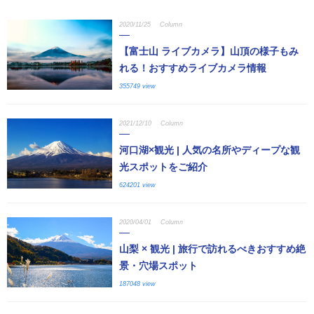
2020/11/25
Column
【富士山 ライブカメラ】山頂の様子もみ
れる！おすすめライブカメラ情報
355749 view
2021/12/10
Column
河口湖×観光 | 人気の名所やディープな観
光スポットをご紹介
624201 view
2020/04/01
Column
山梨 × 観光 | 旅行で訪れるべきおすすめ絶
景・穴場スポット
187048 view