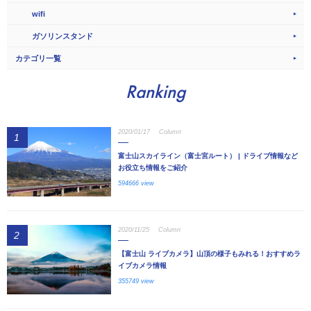
wifi
ガソリンスタンド
カテゴリ一覧
Ranking
2020/01/17
Column
1
富士山スカイライン（富士宮ルート） | ドライブ情報など
お役立ち情報をご紹介
594666 view
2020/11/25
Column
2
【富士山 ライブカメラ】山頂の様子もみれる！おすすめラ
イブカメラ情報
355749 view