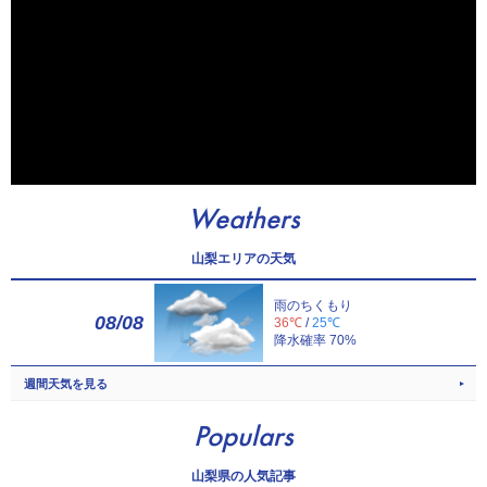
Weathers
山梨エリアの天気
雨のちくもり
08/08
36℃
/
25℃
降水確率 70%
週間天気を見る
Populars
山梨県の人気記事