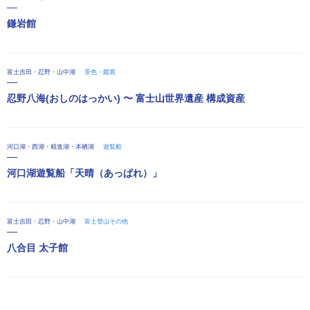
鎌岩館
富士吉田・忍野・山中湖
景色・鑑賞
忍野八海(おしのはっかい) 〜 富士山世界遺産 構成資産
河口湖・西湖・精進湖・本栖湖
遊覧船
河口湖遊覧船「天晴（あっぱれ）」
富士吉田・忍野・山中湖
富士登山その他
八合目 太子館