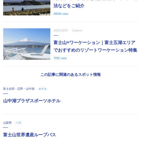
法などをご紹介
28526 view
2020/12/07
Column
富士山×ワーケーション｜富士五湖エリア
でおすすめのリゾートワーケーション特集
7092 view
この記事に関連のあるスポット情報
富士吉田・忍野・山中湖
ホテル
山中湖プラザスポーツホテル
山梨県
バス
富士山世界遺産ループバス