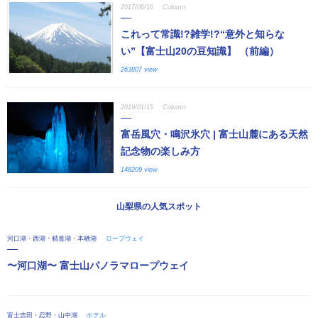
2017/06/16
Column
これって常識!?雑学!?“意外と知らな
い”【富士山20の豆知識】 （前編）
263807 view
2019/01/15
Column
富岳風穴・鳴沢氷穴 | 富士山麓にある天然
記念物の楽しみ方
148209 view
山梨県の人気スポット
河口湖・西湖・精進湖・本栖湖
ロープウェイ
〜河口湖〜 富士山パノラマロープウェイ
富士吉田・忍野・山中湖
ホテル