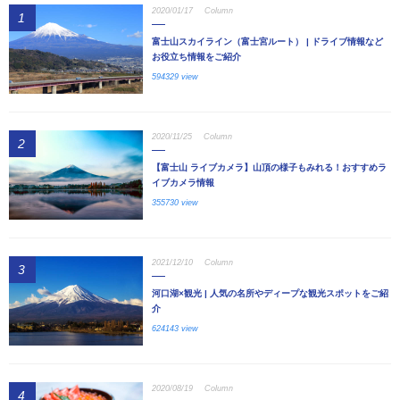
2020/01/17
Column
1
富士山スカイライン（富士宮ルート） | ドライブ情報など
お役立ち情報をご紹介
594329 view
2020/11/25
Column
2
【富士山 ライブカメラ】山頂の様子もみれる！おすすめラ
イブカメラ情報
355730 view
2021/12/10
Column
3
河口湖×観光 | 人気の名所やディープな観光スポットをご紹
介
624143 view
2020/08/19
Column
4