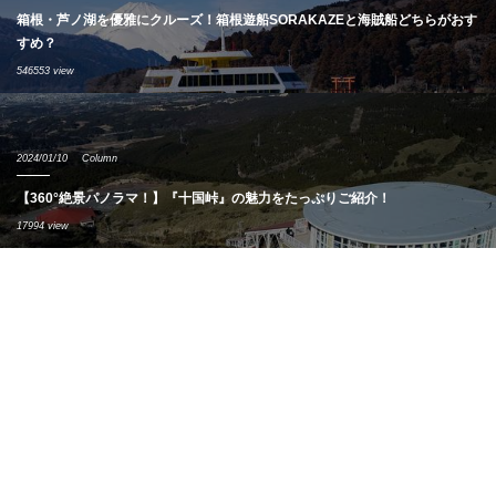
箱根・芦ノ湖を優雅にクルーズ！箱根遊船SORAKAZEと海賊船どちらがおす
すめ？
546553 view
2024/01/10
Column
【360°絶景パノラマ！】『十国峠』の魅力をたっぷりご紹介！
17994 view