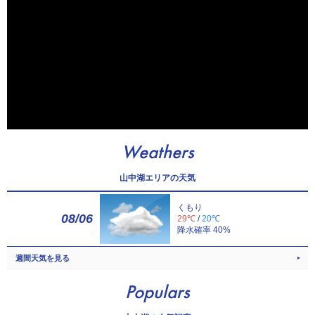
Weathers
山中湖エリアの天気
くもり
08/06
29℃
/
20℃
降水確率 40%
週間天気を見る
Populars