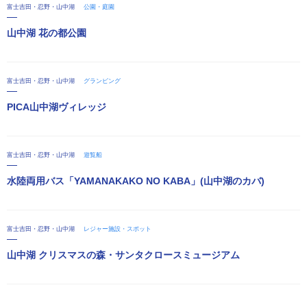
富士吉田・忍野・山中湖
公園・庭園
山中湖 花の都公園
富士吉田・忍野・山中湖
グランピング
PICA山中湖ヴィレッジ
富士吉田・忍野・山中湖
遊覧船
水陸両用バス「YAMANAKAKO NO KABA」(山中湖のカバ)
富士吉田・忍野・山中湖
レジャー施設・スポット
山中湖 クリスマスの森・サンタクロースミュージアム