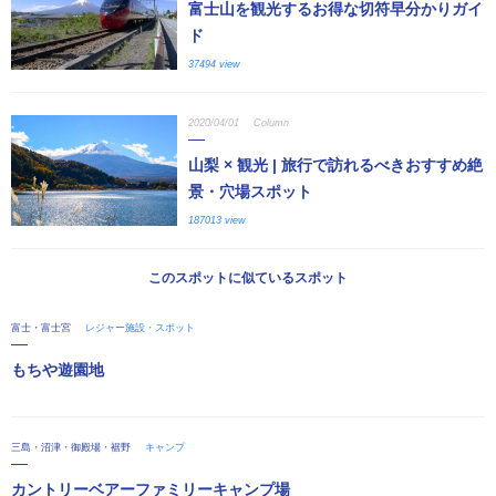
富士山を観光するお得な切符早分かりガイ
ド
37494 view
2020/04/01
Column
山梨 × 観光 | 旅行で訪れるべきおすすめ絶
景・穴場スポット
187013 view
このスポットに似ているスポット
富士・富士宮
レジャー施設・スポット
もちや遊園地
三島・沼津・御殿場・裾野
キャンプ
カントリーベアーファミリーキャンプ場