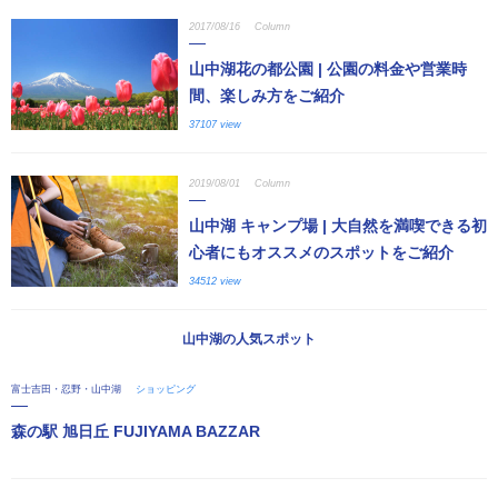
2017/08/16
Column
山中湖花の都公園 | 公園の料金や営業時
間、楽しみ方をご紹介
37107 view
2019/08/01
Column
山中湖 キャンプ場 | 大自然を満喫できる初
心者にもオススメのスポットをご紹介
34512 view
山中湖の人気スポット
富士吉田・忍野・山中湖
ショッピング
森の駅 旭日丘 FUJIYAMA BAZZAR