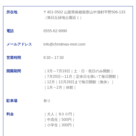
所在地
〒401-0502 山梨県南都留郡山中湖村平野506-133
（旭日丘緑地公園近く）
電話
0555-62-9990
メールアドレス
info@christmas-mori.com
営業時間
9:30～17:30
開園期間
｜3月～7月19日｜土・日・祝日のみ開館｜
｜7月20日～11月｜定休日を除いて毎日開館｜
｜12月｜12月28日まで毎日開館（無休）｜
｜1月～2月｜休館｜
駐車場
有り
料金
｜大人｜ 8００円｜
｜中高生｜500円｜
｜小学生｜300円｜