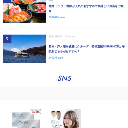
熱海 ランチ | 海鮮が人気のおすすめで美味しいお店をご紹
介
1007096 view
2024/04/08
Column
5
箱根・芦ノ湖を優雅にクルーズ！箱根遊船SORAKAZEと海
賊船どちらがおすすめ？
546553 view
SNS