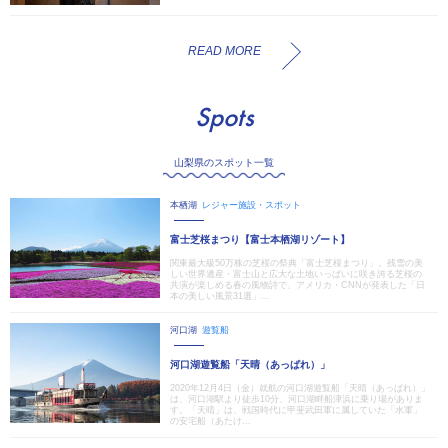
READ MORE
Spots
山梨県のスポット一覧
本栖湖
レジャー施設・スポット
富士芝桜まつり【富士本栖湖リゾート】
関東最大級50万株の芝桜の祭典「富士芝桜まつり」。残雪の美
しい世界遺産・富士山と広大な土地いっぱいに咲き誇る芝桜の
共演が楽しめる春の風物詩で、アメリカ・CNNが発表した「日
本の美しい風景31選」...
河口湖
遊覧船
河口湖遊覧船「天晴（あっぱれ）」
2020年12月4日（金）就航の河口湖遊覧船「天晴（あっぱれ）」
は、河口湖駅より徒歩10分、河口湖畔船津浜に乗り場がありま
す。「天晴」は、戦国時代に甲斐武田軍に属していた「水軍」
の安宅船（あたけ...