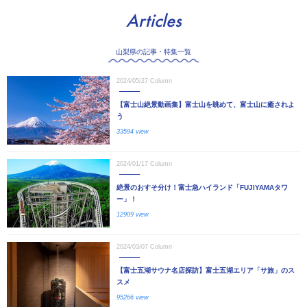
Articles
山梨県の記事・特集一覧
2024/05/27
Column
【富士山絶景動画集】富士山を眺めて、富士山に癒されよ
う
33594 view
2024/01/17
Column
絶景のおすそ分け！富士急ハイランド「FUJIYAMAタワ
ー」！
12909 view
2024/03/07
Column
【富士五湖サウナ名店探訪】富士五湖エリア「サ旅」のス
スメ
95266 view