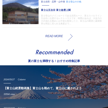
富士吉田・忍野・山中湖
富士登山その他
富士山五合目 富士急雲上閣
富士登山のメインルートである吉田ルート、富士スバルライン
五合目に位置するレストハウスです。時間があれば、大迫力の
大沢崩れを眺めにお中道を散策したり、富士山の眺望と森林限
界を間近に見られる奥庭まで...
READ MORE
Recommended
夏の富士を満喫する！おすすめ特集記事
2024/05/27
Column
【富士山絶景動画集】富士山を眺めて、富士山に癒されよう
33594 view