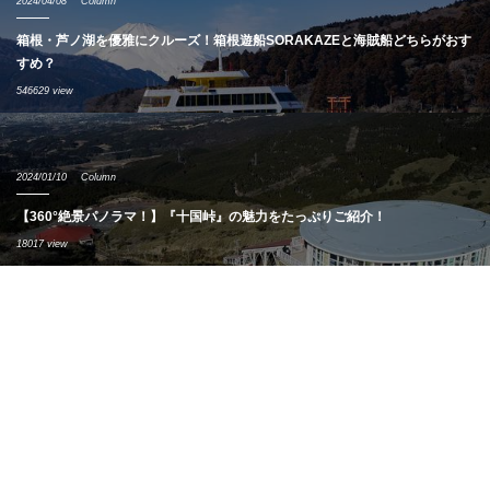
2024/04/08
Column
箱根・芦ノ湖を優雅にクルーズ！箱根遊船SORAKAZEと海賊船どちらがおす
すめ？
546629 view
2024/01/10
Column
【360°絶景パノラマ！】『十国峠』の魅力をたっぷりご紹介！
18017 view