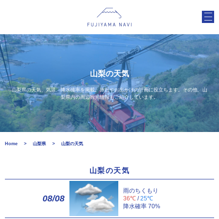
山梨の天気
山梨県の天気、気温、降水確率を掲載。旅行やお出かけの計画に役立ちます。その他、山
梨県内の周辺観光情報もご紹介しています。
Home
山梨県
山梨の天気
山梨の天気
雨のちくもり
08/08
36℃
/
25℃
降水確率 70%