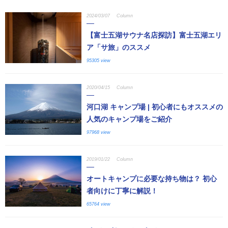
2024/03/07
Column
【富士五湖サウナ名店探訪】富士五湖エリ
ア「サ旅」のススメ
95305 view
2020/04/15
Column
河口湖 キャンプ場 | 初心者にもオススメの
人気のキャンプ場をご紹介
97968 view
2019/01/22
Column
オートキャンプに必要な持ち物は？ 初心
者向けに丁寧に解説！
65764 view