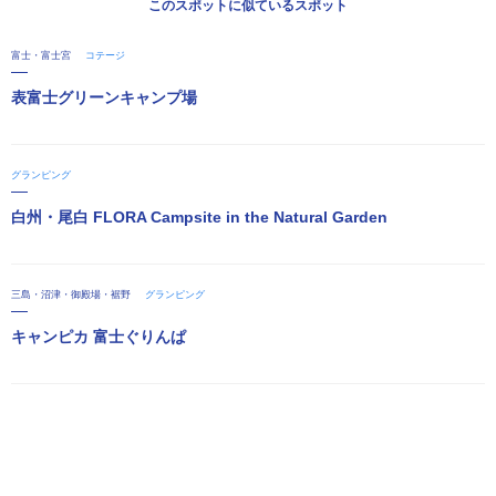
このスポットに似ているスポット
富士・富士宮
コテージ
表富士グリーンキャンプ場
グランピング
白州・尾白 FLORA Campsite in the Natural Garden
三島・沼津・御殿場・裾野
グランピング
キャンピカ 富士ぐりんぱ