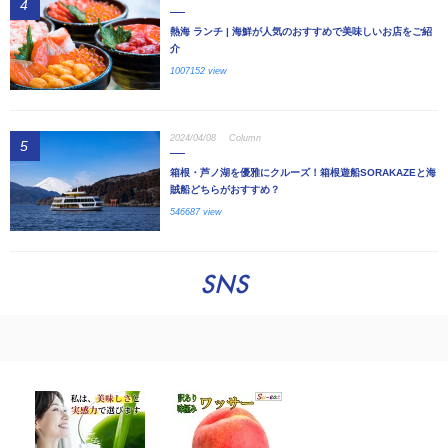
4
熱海 ランチ | 海鮮が人気のおすすめで美味しいお店をご紹
介
1007152 view
2024/04/08
Column
5
箱根・芦ノ湖を優雅にクルーズ！箱根遊船SORAKAZEと海
賊船どちらがおすすめ？
546687 view
SNS