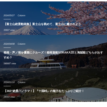
2024/05/27
Column
【富士山絶景動画集】富士山を眺めて、富士山に癒されよう
33607 view
2024/04/08
Column
箱根・芦ノ湖を優雅にクルーズ！箱根遊船SORAKAZEと海賊船どちらがおす
すめ？
546687 view
2024/01/10
Column
【360°絶景パノラマ！】『十国峠』の魅力をたっぷりご紹介！
18043 view