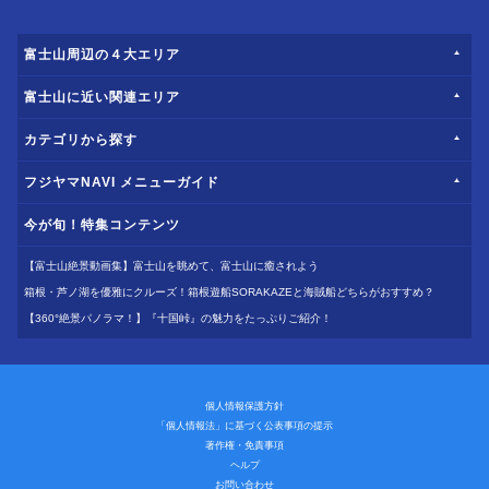
富士山周辺の４大エリア
富士山に近い関連エリア
カテゴリから探す
フジヤマNAVI メニューガイド
今が旬！特集コンテンツ
【富士山絶景動画集】富士山を眺めて、富士山に癒されよう
箱根・芦ノ湖を優雅にクルーズ！箱根遊船SORAKAZEと海賊船どちらがおすすめ？
【360°絶景パノラマ！】『十国峠』の魅力をたっぷりご紹介！
個人情報保護方針
「個人情報法」に基づく公表事項の提示
著作権・免責事項
ヘルプ
お問い合わせ