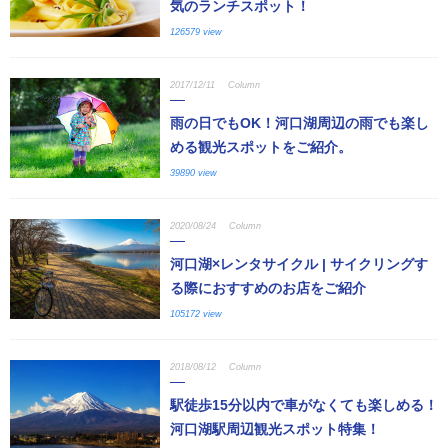
気のランチスポット！
126579 view
2017/12/11
Column
雨の日でもOK！河口湖周辺の雨でも楽し
める観光スポットをご紹介。
39890 view
2020/08/24
Column
河口湖×レンタサイクル | サイクリングす
る際におすすめのお店をご紹介
105172 view
2018/08/12
Column
駅徒歩15分以内で車がなくても楽しめる！
河口湖駅周辺観光スポット特集！