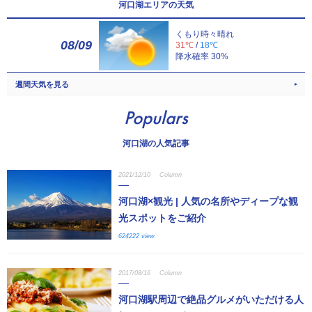
河口湖エリアの天気
くもり時々晴れ
08/09
31℃
/
18℃
降水確率 30%
週間天気を見る
Populars
河口湖の人気記事
2021/12/10
Column
河口湖×観光 | 人気の名所やディープな観
光スポットをご紹介
624222 view
2017/08/16
Column
河口湖駅周辺で絶品グルメがいただける人