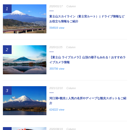
2020/01/17
Column
1
富士山スカイライン（富士宮ルート） | ドライブ情報など
お役立ち情報をご紹介
594916 view
2020/11/25
Column
2
【富士山 ライブカメラ】山頂の様子もみれる！おすすめラ
イブカメラ情報
355756 view
2021/12/10
Column
3
河口湖×観光 | 人気の名所やディープな観光スポットをご紹
介
624222 view
2020/08/19
Column