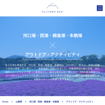
河口湖・西湖・精進湖・本栖湖
アウトドア・アクティビティ
富士五湖を構成する、河口湖、西湖、精進湖、本栖湖は、2013年に「富士山－信仰の対象
と芸術の源泉」の一部として、世界遺産に登録されました。本栖湖周辺の春の芝桜、河口
湖畔のロープウェイで登った展望台から、雄大な富士山を一望したり、PICA 富士西湖でカ
ヌーや釣りなどアウトドアを楽しんだり、富士山周辺の四季折々の豊かな自然を満喫でき
る観光スポットが数多くあります。
Home
山梨県
河口湖・西湖・精進湖・本栖湖
アウトドア・アクティビティ