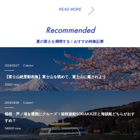
READ MORE
Recommended
夏の富士を満喫する！おすすめ特集記事
2024/05/27
Column
【富士山絶景動画集】富士山を眺めて、富士山に癒されよう
33583 view
2024/04/08
Column
箱根・芦ノ湖を優雅にクルーズ！箱根遊船SORAKAZEと海賊船どちらがおす
すめ？
546600 view