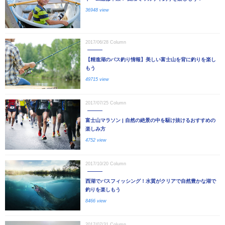
36948 view
2017/06/28
Column
【精進湖のバス釣り情報】美しい富士山を背に釣りを楽し
もう
49715 view
2017/07/25
Column
富士山マラソン | 自然の絶景の中を駆け抜けるおすすめの
楽しみ方
4752 view
2017/10/20
Column
西湖でバスフィッシング！水質がクリアで自然豊かな湖で
釣りを楽しもう
8466 view
2017/07/31
Column