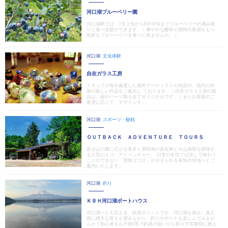
河口湖ブルーベリー園
河口湖畔では、7月上旬から8月中旬までブルーベリーの摘み取
りと食べ放題ができます。｜爽やかな酸味と独特の食感をもつ
新鮮なブルーベリーを食べに来ませんか。｜
河口湖
文化体験
自在ガラス工房
スタッフが毎年厳選した海外アーティストの作品や、国内の作
家の新しい作品をご案内し ております。｜自在ガラス工房の製
品は、紐やパーツ類も全てオリジナルです。｜またお客様のご
要望に応じて、デザインす...
河口湖
スポーツ・観戦
ＯＵＴＢＡＣＫ ＡＤＶＥＮＴＵＲＥ ＴＯＵＲＳ
富士山の麓に広がる青木ヶ原樹海の原生林と火山洞窟を探険す
る人気のエコ・アドベンチャー。 日常の生活では決して味わう
ことのできない「冒険ゴコロ」がそそられる未知の領域へとご
案内いたします。
河口湖
釣り
ＫＢＨ河口湖ボートハウス
河口湖一とも言える、絶景ポイントです。河口湖を挟み、真正
面に雄大な富士を望みながら、釣りやボートを楽しんでみませ
んか？初心者＆お子様OK !!釣具の扱いから釣り方等親切に教え