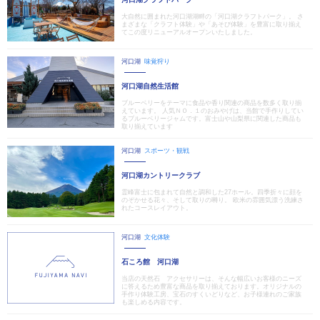
大自然に囲まれた河口湖湖畔の「河口湖クラフトパーク」。 さ
まざまな「クラフト体験」や「あそび体験」を豊富に取り揃え
てこの度リニューアルオープンいたしました。
河口湖
味覚狩り
河口湖自然生活館
ブルーベリーをテーマに食品や香り関連の商品を数多く取り揃
えています。 人気ＮＯ．１のおみやげは、当館で手作りしてい
るブルーベリージャムです。富士山や山梨県に関連した商品も
取り揃えています
河口湖
スポーツ・観戦
河口湖カントリークラブ
霊峰富士に包まれて自然と調和した27ホール。四季折々に顔を
のぞかせる花々、そして取りの囀り。 欧米の雰囲気漂う洗練さ
れたコースレイアウト。
河口湖
文化体験
石ころ館 河口湖
当店の天然石 アクセサリーは、そんな幅広いお客様のニーズ
に答えるため豊富な商品を取り揃えております。オリジナルの
手作り体験工房、宝石のすくいどりなど、お子様連れのご家族
も楽しめる内容です。