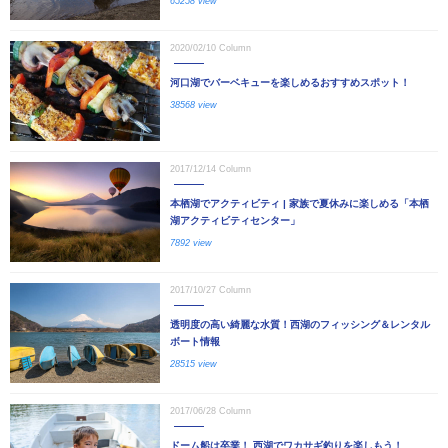
65258 view
2020/02/10
Column
河口湖でバーベキューを楽しめるおすすめスポット！
38568 view
2017/12/14
Column
本栖湖でアクティビティ | 家族で夏休みに楽しめる「本栖
湖アクティビティセンター」
7892 view
2017/10/27
Column
透明度の高い綺麗な水質！西湖のフィッシング＆レンタル
ボート情報
28515 view
2017/06/28
Column
ドーム船は卒業！ 西湖でワカサギ釣りを楽しもう！