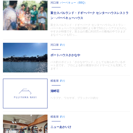
河口湖
バーベキュー（BBQ）
富士スバルランド・ドギーパーク センターハウスレストラ
ン・バーベキューハウス
富士スバルランド・ドギーパーク センターハウスレストラン・
バーベキューハウスは河口湖ICより車で5分というアクセスのし
やすさが特徴です。富士山の麓に約10万㎡の敷地の中でさまざ
まなイベントも行っ...
河口湖
釣り
ボートハウスさかなや
バス釣りポイント「さかなやワンド」としても知られているボ
ート店です。 プロによる釣り教室やガイドサービスも充実して
ます！
精進湖
釣り
湖畔荘
ヘラブナ、ワカサギ、ブラックバス釣り
精進湖
釣り
ニューあかいけ