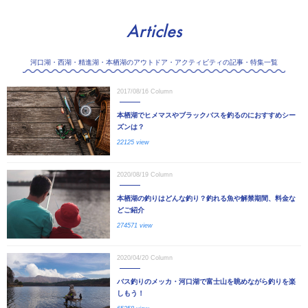
Articles
河口湖・西湖・精進湖・本栖湖のアウトドア・アクティビティの記事・特集一覧
2017/08/16
Column
本栖湖でヒメマスやブラックバスを釣るのにおすすめシー
ズンは？
22125 view
2020/08/19
Column
本栖湖の釣りはどんな釣り？釣れる魚や解禁期間、料金な
どご紹介
274571 view
2020/04/20
Column
バス釣りのメッカ・河口湖で富士山を眺めながら釣りを楽
しもう！