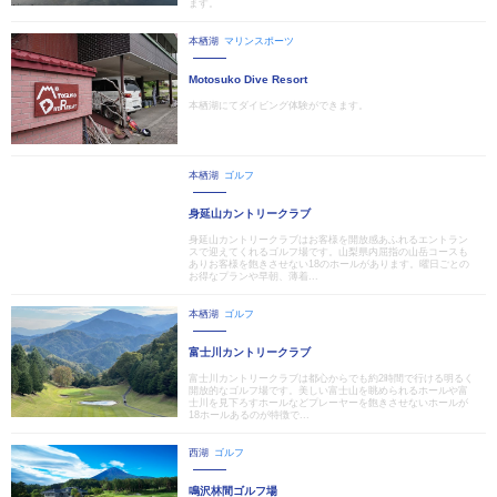
ます。
本栖湖
マリンスポーツ
Motosuko Dive Resort
本栖湖にてダイビング体験ができます。
本栖湖
ゴルフ
身延山カントリークラブ
身延山カントリークラブはお客様を開放感あふれるエントラン
スで迎えてくれるゴルフ場です。山梨県内屈指の山岳コースも
ありお客様を飽きさせない18のホールがあります。曜日ごとの
お得なプランや早朝、薄着...
本栖湖
ゴルフ
富士川カントリークラブ
富士川カントリークラブは都心からでも約2時間で行ける明るく
開放的なゴルフ場です。美しい富士山を眺められるホールや富
士川を見下ろすホールなどプレーヤーを飽きさせないホールが
18ホールあるのが特徴で...
西湖
ゴルフ
鳴沢林間ゴルフ場