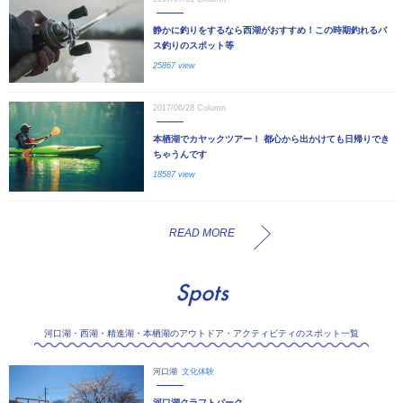
静かに釣りをするなら西湖がおすすめ！この時期釣れるバ
ス釣りのスポット等
25867 view
2017/06/28
Column
本栖湖でカヤックツアー！ 都心から出かけても日帰りでき
ちゃうんです
18587 view
READ MORE
Spots
河口湖・西湖・精進湖・本栖湖のアウトドア・アクティビティのスポット一覧
河口湖
文化体験
河口湖クラフトパーク