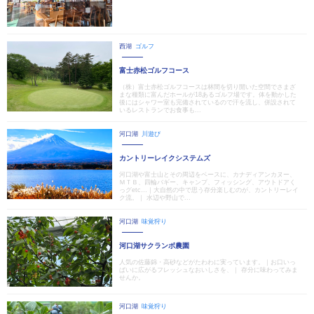
西湖
ゴルフ
富士赤松ゴルフコース
（株）富士赤松ゴルフコースは林間を切り開いた空間でさまざ
まな種類に富んだホールが18あるゴルフ場です。体を動かした
後にはシャワー室も完備されているので汗を流し、併設されて
いるレストランでお食事も...
河口湖
川遊び
カントリーレイクシステムズ
河口湖や富士山とその周辺をベースに、カナディアンカヌー、
ＭＴＢ、四輪バギー、キャンプ、フィッシング、アウトドアく
っグetc…｜大自然の中で思う存分楽しむのが、カントリーレイ
ク流。｜ 水辺や野山で...
河口湖
味覚狩り
河口湖サクランボ農園
人気の佐藤錦・高砂などがたわわに実っています。｜お口いっ
ぱいに広がるフレッシュなおいしさを、｜ 存分に味わってみま
せんか。
河口湖
味覚狩り