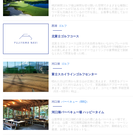
鳴沢林間ゴルフ場は林間を切り開いた空間でさまざまな種類に
富んだホールが17あるゴルフ場です。体を動かした後にはシャ
ワー室も完備されているので汗を流し、お食事も用意しており
ますのでゆっくりとできま...
西湖
ゴルフ
北富士ゴルフコース
北富士ゴルフコースは富士の大自然を味わいながらプレーが出
来る本格派ショートコースです。静かな空気の中で9種類のホー
ルが楽しめます。飲食コーナーではドリンクや夏季限定で新鮮
なとれたて野菜を使った軽...
河口湖
ゴルフ
富士スカイラインゴルフセンター
晴れた日は打席から富士山が正面に見えます。天然芝をグリー
ンに見立てた刈り込みをしていて、実践感覚のアプローチが出
来ます。仮想グリーンは11ございます。コーヒー無料 早朝営業
（6月～9月中）時は...
河口湖
バーベキュー（BBQ）
河口湖バーベキュー場 ハッピータイム
山梨県富士河口湖町の富士山の麓にあるバーベキュー場です。
富士山、山梨・河口湖周辺観光中の昼食、サークル・ツーリン
グ・ゴルフ・ふじてん・各種行事の打ち上げや、親睦会などに
最適。お得なＢＢＱセットな...