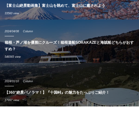
【富士山絶景動画集】富士山を眺めて、富士山に癒されよう
33560 view
2024/04/08
Column
箱根・芦ノ湖を優雅にクルーズ！箱根遊船SORAKAZEと海賊船どちらがおす
すめ？
546565 view
2024/01/10
Column
【360°絶景パノラマ！】『十国峠』の魅力をたっぷりご紹介！
17997 view