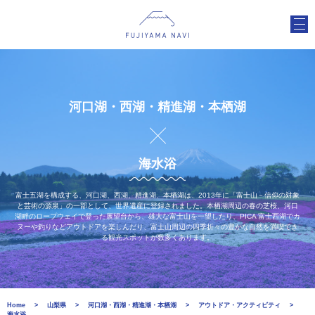
河口湖・西湖・精進湖・本栖湖
海水浴
富士五湖を構成する、河口湖、西湖、精進湖、本栖湖は、2013年に「富士山－信仰の対象
と芸術の源泉」の一部として、世界遺産に登録されました。本栖湖周辺の春の芝桜、河口
湖畔のロープウェイで登った展望台から、雄大な富士山を一望したり、PICA 富士西湖でカ
ヌーや釣りなどアウトドアを楽しんだり、富士山周辺の四季折々の豊かな自然を満喫でき
る観光スポットが数多くあります。
Home
山梨県
河口湖・西湖・精進湖・本栖湖
アウトドア・アクティビティ
海水浴