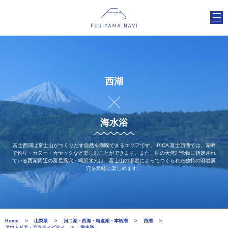
西湖
海水浴
富士西湖は富士山がつくりだす自然を満喫できるエリアです。 PICA 富士西湖では、湖畔
で釣り・カヌー・カヤックなど楽しむことができます。また、国の天然記念物に指定され
ている西湖周辺の富岳風穴・鳴沢氷穴は、富士山の溶岩によってつくられた独特の溶岩洞
穴を気軽に楽しめます。
Home
山梨県
河口湖・西湖・精進湖・本栖湖
西湖
アウトドア・アクティビティ
海水浴