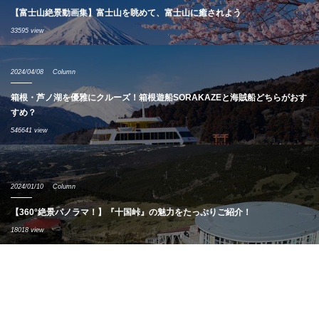
【富士山絶景動画集】富士山を眺めて、富士山に癒されよう
33595 view
2024/04/08
Column
箱根・芦ノ湖を優雅にクルーズ！箱根遊船SORAKAZEと海賊船どちらがおす
すめ？
546641 view
2024/01/10
Column
【360°絶景パノラマ！】『十国峠』の魅力をたっぷりご紹介！
18018 view