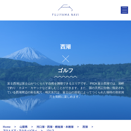
西湖
ゴルフ
富士西湖は富士山がつくりだす自然を満喫できるエリアです。 PICA 富士西湖では、湖畔
で釣り・カヌー・カヤックなど楽しむことができます。また、国の天然記念物に指定され
ている西湖周辺の富岳風穴・鳴沢氷穴は、富士山の溶岩によってつくられた独特の溶岩洞
穴を気軽に楽しめます。
Home
山梨県
河口湖・西湖・精進湖・本栖湖
西湖
アウトドア・アクティビティ
ゴルフ