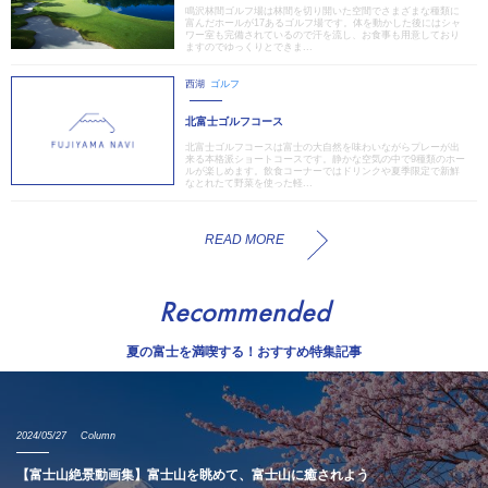
鳴沢林間ゴルフ場は林間を切り開いた空間でさまざまな種類に
富んだホールが17あるゴルフ場です。体を動かした後にはシャ
ワー室も完備されているので汗を流し、お食事も用意しており
ますのでゆっくりとできま...
西湖
ゴルフ
北富士ゴルフコース
北富士ゴルフコースは富士の大自然を味わいながらプレーが出
来る本格派ショートコースです。静かな空気の中で9種類のホー
ルが楽しめます。飲食コーナーではドリンクや夏季限定で新鮮
なとれたて野菜を使った軽...
READ MORE
Recommended
夏の富士を満喫する！おすすめ特集記事
2024/05/27
Column
【富士山絶景動画集】富士山を眺めて、富士山に癒されよう