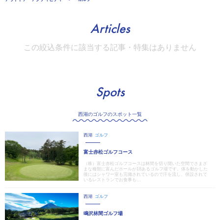
Articles
この絞込条件に該当する記事・特集はありません
Spots
西湖のゴルフのスポット一覧
西湖
ゴルフ
富士赤松ゴルフコース
（株）富士赤松ゴルフコースは林間を切り開いた空間でさまざ
まな種類に富んだホールが18あるゴルフ場です。体を動かした
後にはシャワー室も完備されているので汗を流し、併設されて
いるレストランでお食事も...
西湖
ゴルフ
鳴沢林間ゴルフ場