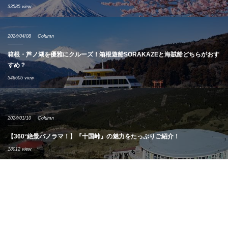
33585 view
2024/04/08
Column
箱根・芦ノ湖を優雅にクルーズ！箱根遊船SORAKAZEと海賊船どちらがおす
すめ？
546605 view
2024/01/10
Column
【360°絶景パノラマ！】『十国峠』の魅力をたっぷりご紹介！
18012 view