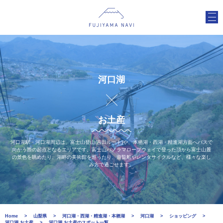
河口湖
お土産
河口湖駅・河口湖周辺は、富士山登山(吉田ルート)や、本栖湖・西湖・精進湖方面へバスで
向かう際の起点となるエリアです。富士山パノラマロープウェイで登った頂から富士山麓
の景色を眺めたり、湖畔の美術館を巡ったり、遊覧船やレンタサイクルなど、様々な楽し
み方で過ごせます。
Home
山梨県
河口湖・西湖・精進湖・本栖湖
河口湖
ショッピング
河口湖 お土産
河口湖 お土産のスポット一覧