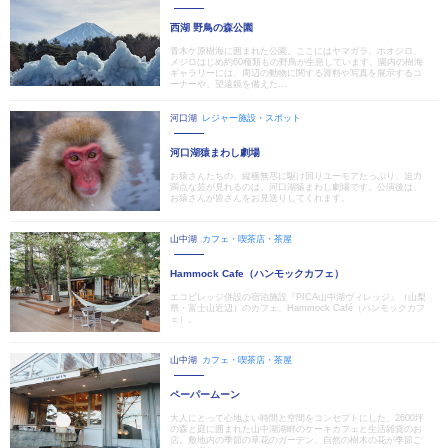
西湖 野鳥の森公園
青木ケ原樹海に囲まれた公園。ここにはヤマガラ、ホオジロ、
メジロはじめ約60種類もの野鳥が生息しています。園内の樹海
ギャラリーには、周辺の動物に関する資料や写真を展示するコ
ーナーや、望遠鏡を備えた...
河口湖
レジャー施設・スポット
河口湖猿まわし劇場
お猿さんたちの、縦横無尽に駆け回りユーモアたっぷり、迫力
満点な芸が見れるのは、河口湖猿まわし劇場です。公演後は、
お猿さんが皆さんをお見送りしてくれます。
山中湖
カフェ・喫茶店・茶屋
Hammock Cafe（ハンモックカフェ）
エコビレッジ併設の宿泊施設『PICA山中湖ヴィレッジ』（山梨
県・富士山近辺）のカフェ、Hammock Café（ハンモックカフ
ェ）。
山中湖
カフェ・喫茶店・茶屋
ペーパームーン
大人にとって心地よい時間と空間をコンセプトにした、2600坪
の森と庭に囲まれた山中湖湖畔のケーキカフェと生活雑貨のお
店。敷地内の季節の草花のガーデン、自然の樹木の花が季節ご