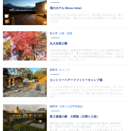
湖のホテル Mizno Hotel
山の中腹にホテルがありますので、真正面に佇む富士や、眼下
に広がる河口湖は、晴れていればどのお部屋からもご覧いただ
けます。
富士市
公園・庭園
丸火自然公園
丸火自然公園は、春夏秋冬で四季折々さまざまな表情を見せて
くれる自然公園です。豊かな自然が自慢のこの公園は、ウグイ
スやホオジロなど、鳥たちの姿や鳴き声が楽しめます。遊歩道
を散策したり、アスレチック...
裾野市
キャンプ
カントリーベアーファミリーキャンプ場
おしゃれな木造のログキャビン、バンガローのほか、キッズル
ームやアスレチック広場、ロングすべり台やフットサルのゴー
ルなど大自然の中で子どもと一緒に楽しめる工夫であふれてい
ます。
裾野市
日帰り入浴専用施設
富士遊湯の郷 大野路（日帰り入浴）
情緒溢れる和風旅館、古い民家の風情を残す趣深い和風食事
処、日帰り入浴ができる大露天風呂、バーベキューコーナー、
釣り堀、パターゴルフ場、アスレチックがある親子チャレンジ