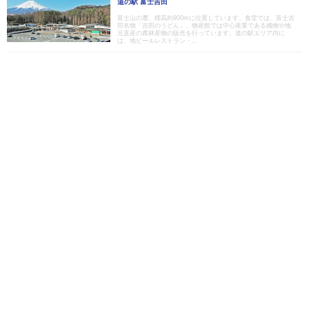
道の駅 富士吉田
富士山の麓、標高約900mに位置しています。食堂では、富士吉
田名物「吉田のうどん」、物産館では中心産業である織物や地
元直産の農林産物の販売を行っています。道の駅エリア内に
は、地ビールレストラン・...