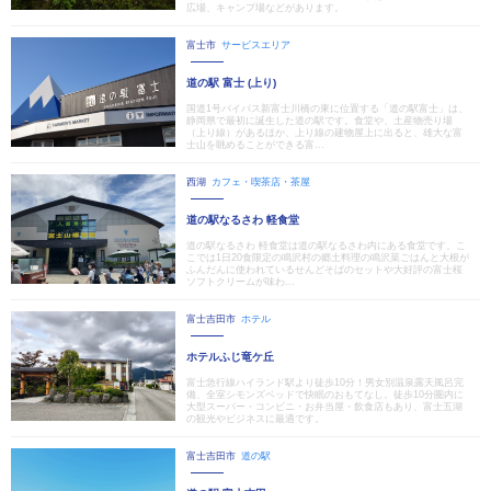
広場、キャンプ場などがあります。
富士市
サービスエリア
道の駅 富士 (上り)
国道1号バイパス新富士川橋の東に位置する「道の駅富士」は、
静岡県で最初に誕生した道の駅です。食堂や、土産物売り場
（上り線）があるほか、上り線の建物屋上に出ると、雄大な富
士山を眺めることができる富...
西湖
カフェ・喫茶店・茶屋
道の駅なるさわ 軽食堂
道の駅なるさわ 軽食堂は道の駅なるさわ内にある食堂です。こ
こでは1日20食限定の鳴沢村の郷土料理の鳴沢菜ごはんと大根が
ふんだんに使われているせんどそばのセットや大好評の富士桜
ソフトクリームが味わ...
富士吉田市
ホテル
ホテルふじ竜ケ丘
富士急行線ハイランド駅より徒歩10分！男女別温泉露天風呂完
備、全室シモンズベッドで快眠のおもてなし。徒歩10分圏内に
大型スーパー・コンビニ・お弁当屋・飲食店もあり、富士五湖
の観光やビジネスに最適です。
富士吉田市
道の駅