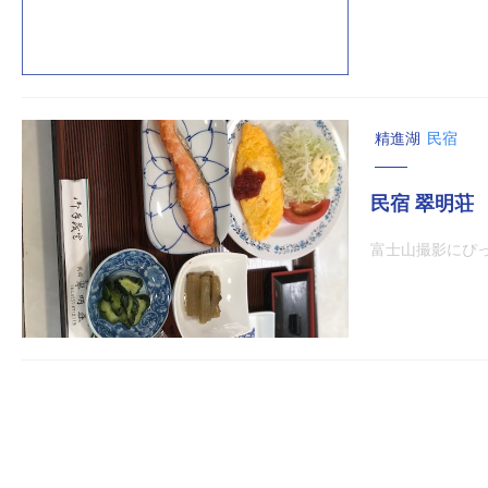
精進湖
民宿
民宿 翠明荘
富士山撮影にぴ