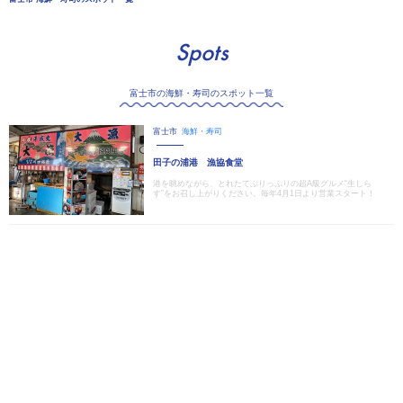
Spots
富士市の海鮮・寿司のスポット一覧
富士市
海鮮・寿司
田子の浦港 漁協食堂
港を眺めながら、とれたてぷりっぷりの超A級グルメ“生しら
す”をお召し上がりください。毎年4月1日より営業スタート！