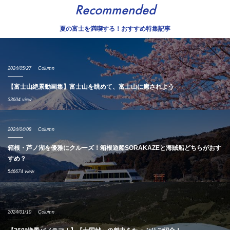
Recommended
夏の富士を満喫する！おすすめ特集記事
2024/05/27
Column
【富士山絶景動画集】富士山を眺めて、富士山に癒されよう
33604 view
2024/04/08
Column
箱根・芦ノ湖を優雅にクルーズ！箱根遊船SORAKAZEと海賊船どちらがおす
すめ？
546674 view
2024/01/10
Column