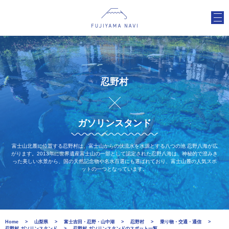
忍野村
ガソリンスタンド
富士山北麓に位置する忍野村は、富士山からの伏流水を水源とする八つの池 忍野八海が広
がります。2013年に世界遺産富士山の一部として認定された忍野八海は、神秘的で澄みき
った美しい水景から、国の天然記念物や名水百選にも選ばれており、富士山麓の人気スポ
ットの一つとなっています。
Home
山梨県
富士吉田・忍野・山中湖
忍野村
乗り物・交通・通信
忍野村 ガソリンスタンド
忍野村 ガソリンスタンドのスポット一覧