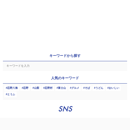
キーワードから探す
人気のキーワード
忍野八海
忍野
山梨
忍野村
富士山
グルメ
そば
うどん
おいしい
とうふ
SNS