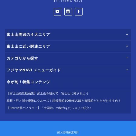
富士山周辺の４大エリア
富士山に近い関連エリア
カテゴリから探す
フジヤマNAVI メニューガイド
今が旬！特集コンテンツ
【富士山絶景動画集】富士山を眺めて、富士山に癒されよう
箱根・芦ノ湖を優雅にクルーズ！箱根遊船SORAKAZEと海賊船どちらがおすすめ？
【360°絶景パノラマ！】『十国峠』の魅力をたっぷりご紹介！
個人情報保護方針