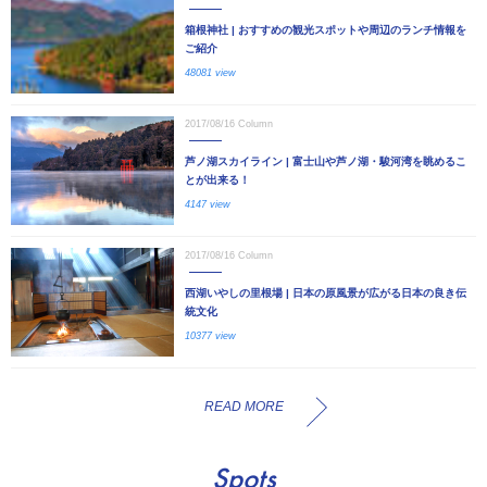
箱根神社 | おすすめの観光スポットや周辺のランチ情報を
ご紹介
48081 view
2017/08/16
Column
芦ノ湖スカイライン | 富士山や芦ノ湖・駿河湾を眺めるこ
とが出来る！
4147 view
2017/08/16
Column
西湖いやしの里根場 | 日本の原風景が広がる日本の良き伝
統文化
10377 view
READ MORE
Spots