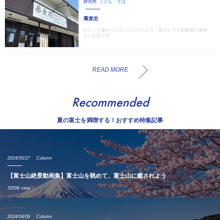
静岡県
うどん・そば
蕎麦忠
からっと揚がった天ぷらと打ちたて・茹でたて十割蕎麦の美味
しいお店です。
READ MORE
Recommended
夏の富士を満喫する！おすすめ特集記事
2024/05/27
Column
【富士山絶景動画集】富士山を眺めて、富士山に癒されよう
33596 view
2024/04/08
Column