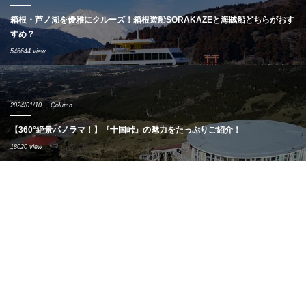
箱根・芦ノ湖を優雅にクルーズ！箱根遊船SORAKAZEと海賊船どちらがおす
すめ？
546644 view
2024/01/10
Column
【360°絶景パノラマ！】『十国峠』の魅力をたっぷりご紹介！
18020 view