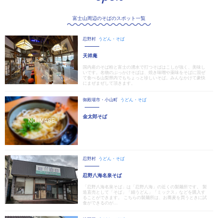
富士山周辺のそばのスポット一覧
忍野村
うどん・そば
天祥庵
国内産のそば粉と富士の湧水で打つそばはこしが強く、美味し
いです。名物のぶっかけそばは、焼き味噌や薬味をそばに混ぜ
て食べる山梨県内でもちょっと珍しいそば。みんなかけて豪快
にまぜまぜして頂きます。
御殿場市・小山町
うどん・そば
金太郎そば
忍野村
うどん・そば
忍野八海名泉そば
「忍野八海名泉そば」は「忍野八海」の近くの製麺所です。 製
造直売として「そば」「細うどん」「ミックス」などを購入す
ることができます。 こちらの製麺所は、お蕎麦を買うときに試
食ができるのが...