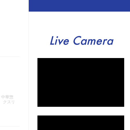
Live Camera
・中華惣
、クスリ