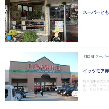
スーパーとも
-
河口湖
スーパー
イッツモア赤
駐車場中央の大
菜・寿司・ベーカ
の「サンドラッグ.