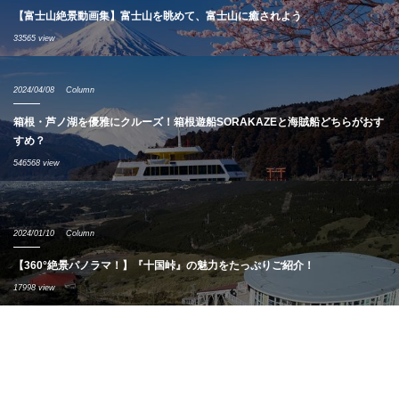
【富士山絶景動画集】富士山を眺めて、富士山に癒されよう
33565 view
2024/04/08
Column
箱根・芦ノ湖を優雅にクルーズ！箱根遊船SORAKAZEと海賊船どちらがおす
すめ？
546568 view
2024/01/10
Column
【360°絶景パノラマ！】『十国峠』の魅力をたっぷりご紹介！
17998 view