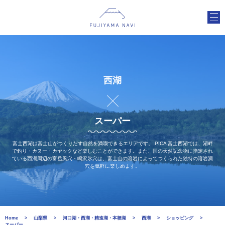
西湖
スーパー
富士西湖は富士山がつくりだす自然を満喫できるエリアです。 PICA 富士西湖では、湖畔
で釣り・カヌー・カヤックなど楽しむことができます。また、国の天然記念物に指定され
ている西湖周辺の富岳風穴・鳴沢氷穴は、富士山の溶岩によってつくられた独特の溶岩洞
穴を気軽に楽しめます。
Home
山梨県
河口湖・西湖・精進湖・本栖湖
西湖
ショッピング
スーパー