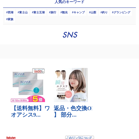
人気のキーワード
西湖
富士山
富士五湖
旅行
観光
キャンプ
山梨
釣り
グランピング
家族
SNS